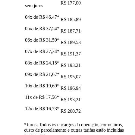
R$ 177,00
sem juros
04x de
R$ 46,47
*
R$ 185,89
05x de
R$ 37,54
*
R$ 187,71
06x de
R$ 31,59
*
R$ 189,53
07x de
R$ 27,34
*
R$ 191,37
08x de
R$ 24,15
*
R$ 193,21
09x de
R$ 21,67
*
R$ 195,07
10x de
R$ 19,69
*
R$ 196,94
11x de
R$ 17,56
*
R$ 193,21
12x de
R$ 16,73
*
R$ 200,72
*Juros: Todos os encargos da operação, como juros,
custo de parcelamento e outras tarifas estão incluídas