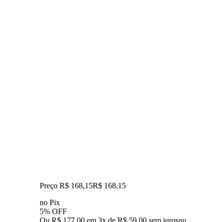
Preço R$ 168,15
R$
168
,
15
no Pix
5% OFF
Ou R$ 177,00 em 3x de R$ 59,00 sem juros
ou