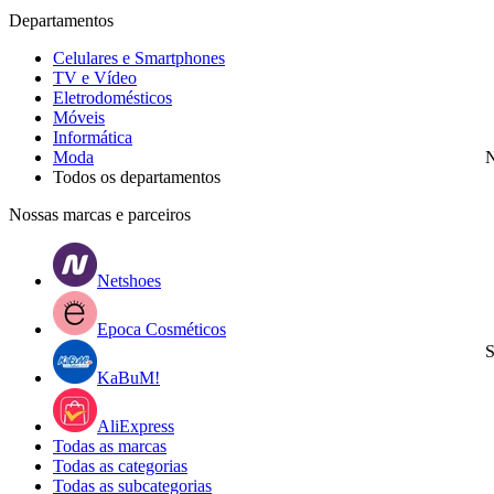
Departamentos
Celulares e Smartphones
TV e Vídeo
Eletrodomésticos
Móveis
Informática
Moda
N
Todos os departamentos
Nossas marcas e parceiros
Netshoes
Epoca Cosméticos
S
KaBuM!
AliExpress
Todas as marcas
Todas as categorias
Todas as subcategorias