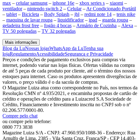
max
–
celular samsung
–
iphone 16e
–
xbox series s
–
xiaomi
–
ventilador
–
nintendo switch 2
–
Celular
–
Ar Condicionado Portátil
–
tablet
–
Bicicleta
–
Body Splash
–
jbl
–
redmi note 14
–
tenis nike
–
maquina de lavar roupa
–
liquidificador
–
ipad
–
guarda roupa
–
geladeira frost free
–
fogão 4 bocas
–
Armário de Cozinha
–
Alexa
–
TV 50 polegadas
–
TV 32 polegadas
Mais informações
Blog da Lu
Nossas lojas
WhatsApp da Lu
Tenha sua
loja
Regulamento
Acessibilidade
Segurança e Privacidade
Preços e condições de pagamento exclusivos para compras via
internet, podendo variar nas lojas físicas. Ofertas válidas na compra
de até 5 peças de cada produto por cliente, até o término dos nossos
estoques para internet. Caso os produtos apresentem divergências de
valores, o preço válido é o da sacola de compras.
O Magazine Luiza atua como correspondente no País, nos termos da
Resolução CMN nº 4.935/2021, e encaminha propostas de cartão de
crédito e operações de crédito para a Luizacred S.A Sociedade de
Crédito, Financiamento e Investimento inscrita no CNPJ sob o nº
02.206.577/0001-80.
Compre pelo chat
ou compre pelo telefone:
0800 773 3838
Magazine Luiza S/A - CNPJ: 47.960.950/1088-36 - Endereço: Rua
Arnulfo de Lima, 2385 - Vila Santa Cruz, Franca/SP - CEP 14.403-