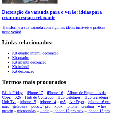
Decoração de varanda para o verão: ideias para
criar um espaço relaxante
Transforme a sua varanda com algumas ideias incríveis e práticas
neste verão!
Links relacionados:
Kit quadro infantil decoração
Kit quadro
Kit infantil decoração
Kit infantil
Kit decoração
Termos mais procurados
Black Friday
–
iPhone 17
–
iPhone 16
–
Álbum de Figurinhas da
Copa
–
S26
–
Hub de Conteúdo
–
Hub Celulares
–
Hub Geladeira
–
Hub Tvs
–
iphone 15
–
iphone 14
–
ps5
–
Air Fryer
–
iphone 16 pro
max
–
geladeira
–
poco x7 pro
–
xbox
–
iphone
–
creatina
–
whey
protein
–
microondas
–
kindle
–
iphone 17 pro max
–
iphone 15 pro