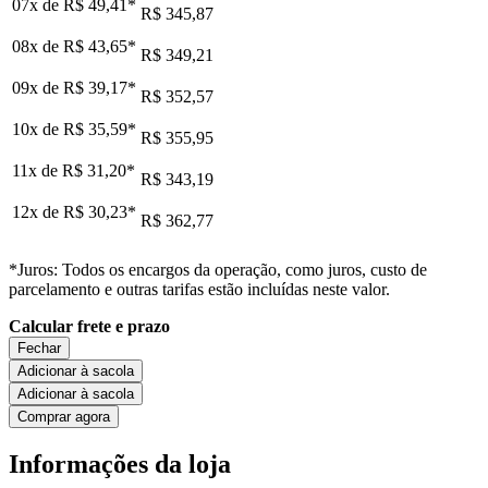
07x de
R$ 49,41
*
R$ 345,87
08x de
R$ 43,65
*
R$ 349,21
09x de
R$ 39,17
*
R$ 352,57
10x de
R$ 35,59
*
R$ 355,95
11x de
R$ 31,20
*
R$ 343,19
12x de
R$ 30,23
*
R$ 362,77
*Juros: Todos os encargos da operação, como juros, custo de
parcelamento e outras tarifas estão incluídas neste valor.
Calcular frete e prazo
Fechar
Adicionar à sacola
Adicionar à sacola
Comprar agora
Informações da loja