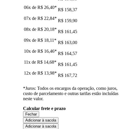
06x de
R$ 26,40
*
R$ 158,37
07x de
R$ 22,84
*
R$ 159,90
08x de
R$ 20,18
*
R$ 161,45
09x de
R$ 18,11
*
R$ 163,00
10x de
R$ 16,46
*
R$ 164,57
11x de
R$ 14,68
*
R$ 161,45
12x de
R$ 13,98
*
R$ 167,72
*Juros: Todos os encargos da operação, como juros,
custo de parcelamento e outras tarifas estão incluídas
neste valor.
Calcular frete e prazo
Fechar
Adicionar à sacola
Adicionar à sacola