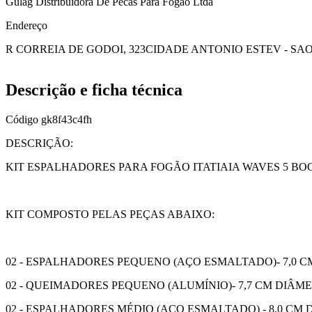
Gulag Distribuidora De Pecas Para Fogao Ltda
Endereço
R CORREIA DE GODOI, 323
CIDADE ANTONIO ESTEV - SAO
Descrição e ficha técnica
Código
gk8f43c4fh
DESCRIÇÃO:
KIT ESPALHADORES PARA FOGÃO ITATIAIA WAVES 5 BO
KIT COMPOSTO PELAS PEÇAS ABAIXO:
02 - ESPALHADORES PEQUENO (AÇO ESMALTADO)- 7,0 
02 - QUEIMADORES PEQUENO (ALUMÍNIO)- 7,7 CM DIÂM
02 - ESPALHADORES MÉDIO (AÇO ESMALTADO) - 8,0 CM