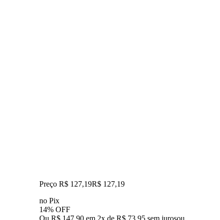
Preço R$ 127,19
R$
127
,
19
no Pix
14% OFF
Ou R$ 147,90 em 2x de R$ 73,95 sem juros
ou