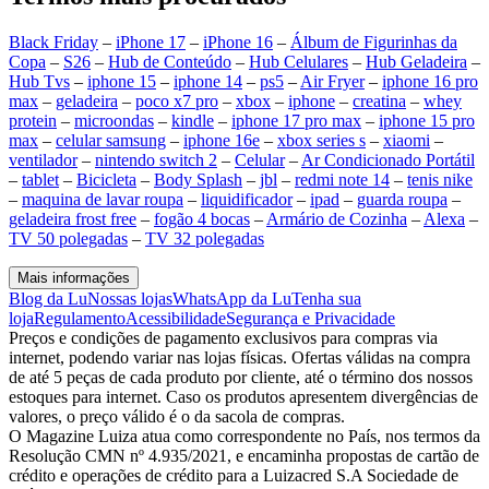
Black Friday
–
iPhone 17
–
iPhone 16
–
Álbum de Figurinhas da
Copa
–
S26
–
Hub de Conteúdo
–
Hub Celulares
–
Hub Geladeira
–
Hub Tvs
–
iphone 15
–
iphone 14
–
ps5
–
Air Fryer
–
iphone 16 pro
max
–
geladeira
–
poco x7 pro
–
xbox
–
iphone
–
creatina
–
whey
protein
–
microondas
–
kindle
–
iphone 17 pro max
–
iphone 15 pro
max
–
celular samsung
–
iphone 16e
–
xbox series s
–
xiaomi
–
ventilador
–
nintendo switch 2
–
Celular
–
Ar Condicionado Portátil
–
tablet
–
Bicicleta
–
Body Splash
–
jbl
–
redmi note 14
–
tenis nike
–
maquina de lavar roupa
–
liquidificador
–
ipad
–
guarda roupa
–
geladeira frost free
–
fogão 4 bocas
–
Armário de Cozinha
–
Alexa
–
TV 50 polegadas
–
TV 32 polegadas
Mais informações
Blog da Lu
Nossas lojas
WhatsApp da Lu
Tenha sua
loja
Regulamento
Acessibilidade
Segurança e Privacidade
Preços e condições de pagamento exclusivos para compras via
internet, podendo variar nas lojas físicas. Ofertas válidas na compra
de até 5 peças de cada produto por cliente, até o término dos nossos
estoques para internet. Caso os produtos apresentem divergências de
valores, o preço válido é o da sacola de compras.
O Magazine Luiza atua como correspondente no País, nos termos da
Resolução CMN nº 4.935/2021, e encaminha propostas de cartão de
crédito e operações de crédito para a Luizacred S.A Sociedade de