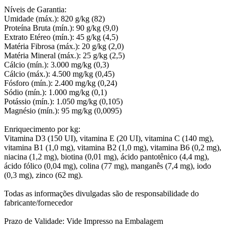
Níveis de Garantia:
Umidade (máx.): 820 g/kg (82)
Proteína Bruta (mín.): 90 g/kg (9,0)
Extrato Etéreo (mín.): 45 g/kg (4,5)
Matéria Fibrosa (máx.): 20 g/kg (2,0)
Matéria Mineral (máx.): 25 g/kg (2,5)
Cálcio (mín.): 3.000 mg/kg (0,3)
Cálcio (máx.): 4.500 mg/kg (0,45)
Fósforo (mín.): 2.400 mg/kg (0,24)
Sódio (mín.): 1.000 mg/kg (0,1)
Potássio (mín.): 1.050 mg/kg (0,105)
Magnésio (mín.): 95 mg/kg (0,0095)
Enriquecimento por kg:
Vitamina D3 (150 UI), vitamina E (20 UI), vitamina C (140 mg),
vitamina B1 (1,0 mg), vitamina B2 (1,0 mg), vitamina B6 (0,2 mg),
niacina (1,2 mg), biotina (0,01 mg), ácido pantotênico (4,4 mg),
ácido fólico (0,04 mg), colina (77 mg), manganês (7,4 mg), iodo
(0,3 mg), zinco (62 mg).
Todas as informações divulgadas são de responsabilidade do
fabricante/fornecedor
Prazo de Validade: Vide Impresso na Embalagem