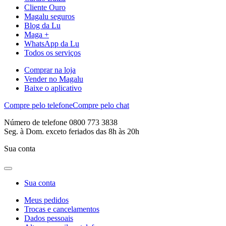
Cliente Ouro
Magalu seguros
Blog da Lu
Maga +
WhatsApp da Lu
Todos os serviços
Comprar na loja
Vender no Magalu
Baixe o aplicativo
Compre pelo telefone
Compre pelo chat
Número de telefone 0800 773 3838
Seg. à Dom. exceto feriados das 8h às 20h
Sua conta
Sua conta
Meus pedidos
Trocas e cancelamentos
Dados pessoais