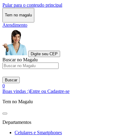
Pular para o conteudo principal
Tem no magalu
Atendimento
Digite seu CEP
Buscar no Magalu
Buscar
0
Boas vindas :)
Entre ou Cadastre-se
Tem no Magalu
Departamentos
Celulares e Smartphones