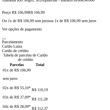
Alameda Rio Negro, 503
Alphaville - Barueri/SP
06454-000
Preço R$ 106,99
R$
106
,
99
Ou 1x de R$ 106,99 sem juros
ou
1
x de
R$ 106,99
sem juros
Ver opções de pagamento
Parcelamento
Cartão Luiza
Cartão de crédito
Tabela de parcelas de Cartão
de crédito
Parcelas
Total
01x de
R$ 106,99
sem juros
02x de
R$ 55,10
*
R$ 110,19
03x de
R$ 37,09
*
R$ 111,28
04x de
R$ 28,09
*
R$ 112,37