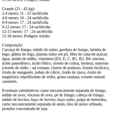
Grande (25 - 45 kg):
2-4 meses: 11 - 23 sachês/dia
4-6 meses: 16 - 24 sachês/dia
6-9 meses: 17 - 24 sachês/dia
9-12 meses: 17 - 24 sachês/dia
12-15 meses: 17 - 24 sachês/dia
15-18 meses: Pedigree Adulto
Composição:
Carcaça de frango, miúdo de suíno, gordura de frango, farinha de
trigo, glúten de trigo, plasma suíno em pó, fibra de cana-de-açúcar,
água, amido de milho, vitaminas (D3, E, C, B1, B2, B6, niacina,
ácido pantotênico, ácido fólico, cloreto de colina, biotina), minerais
(cloreto de sódio - sal comum, cloreto de potássio, fosfato bicálcico,
óxido de manganês, iodato de cálcio, óxido de zinco, óxido de
magnésio), tripolifosfato de sódio, goma xantana, corante natural
caramelo.
Eventuais substitutivos: carne mecanicamente separada de frango,
miúdo de aves, vísceras de aves, pé de frango, cabeça de frango,
miúdo de bovino, baço de bovino, baço suíno, polpa de beterraba,
carne mecanicamente separada de atum, óleo de peixe refinado,
proteína concentrada de soja.