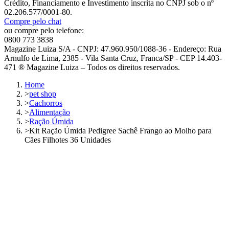
Crédito, Financiamento e Investimento inscrita no CNPJ sob o nº
02.206.577/0001-80.
Compre pelo chat
ou compre pelo telefone:
0800 773 3838
Magazine Luiza S/A - CNPJ: 47.960.950/1088-36 - Endereço: Rua
Arnulfo de Lima, 2385 - Vila Santa Cruz, Franca/SP - CEP 14.403-
471 ® Magazine Luiza – Todos os direitos reservados.
Home
>
pet shop
>
Cachorros
>
Alimentação
>
Ração Úmida
>
Kit Ração Úmida Pedigree Sachê Frango ao Molho para
Cães Filhotes 36 Unidades