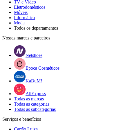
TV e Vídeo
Eletrodomésticos
Móveis
Informática
Moda
Todos os departamentos
Nossas marcas e parceiros
Netshoes
Epoca Cosméticos
KaBuM!
AliExpress
Todas as marcas
Todas as categorias
Todas as subcategorias
Serviços e benefícios
Cartão Luiza