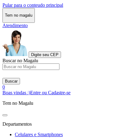
Pular para o conteudo principal
Tem no magalu
Atendimento
Digite seu CEP
Buscar no Magalu
Buscar
0
Boas vindas :)
Entre ou Cadastre-se
Tem no Magalu
Departamentos
Celulares e Smartphones