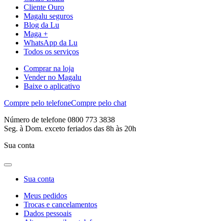
Cliente Ouro
Magalu seguros
Blog da Lu
Maga +
WhatsApp da Lu
Todos os serviços
Comprar na loja
Vender no Magalu
Baixe o aplicativo
Compre pelo telefone
Compre pelo chat
Número de telefone 0800 773 3838
Seg. à Dom. exceto feriados das 8h às 20h
Sua conta
Sua conta
Meus pedidos
Trocas e cancelamentos
Dados pessoais