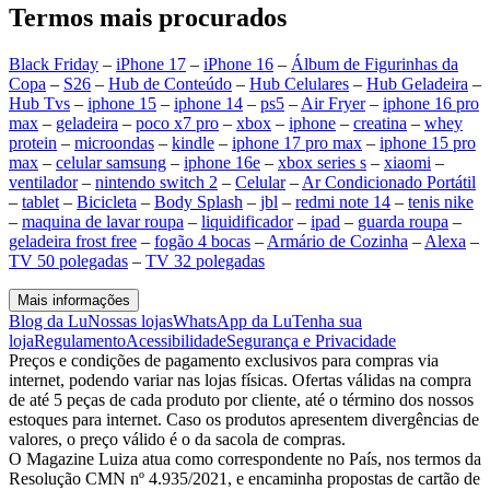
Termos mais procurados
Black Friday
–
iPhone 17
–
iPhone 16
–
Álbum de Figurinhas da
Copa
–
S26
–
Hub de Conteúdo
–
Hub Celulares
–
Hub Geladeira
–
Hub Tvs
–
iphone 15
–
iphone 14
–
ps5
–
Air Fryer
–
iphone 16 pro
max
–
geladeira
–
poco x7 pro
–
xbox
–
iphone
–
creatina
–
whey
protein
–
microondas
–
kindle
–
iphone 17 pro max
–
iphone 15 pro
max
–
celular samsung
–
iphone 16e
–
xbox series s
–
xiaomi
–
ventilador
–
nintendo switch 2
–
Celular
–
Ar Condicionado Portátil
–
tablet
–
Bicicleta
–
Body Splash
–
jbl
–
redmi note 14
–
tenis nike
–
maquina de lavar roupa
–
liquidificador
–
ipad
–
guarda roupa
–
geladeira frost free
–
fogão 4 bocas
–
Armário de Cozinha
–
Alexa
–
TV 50 polegadas
–
TV 32 polegadas
Mais informações
Blog da Lu
Nossas lojas
WhatsApp da Lu
Tenha sua
loja
Regulamento
Acessibilidade
Segurança e Privacidade
Preços e condições de pagamento exclusivos para compras via
internet, podendo variar nas lojas físicas. Ofertas válidas na compra
de até 5 peças de cada produto por cliente, até o término dos nossos
estoques para internet. Caso os produtos apresentem divergências de
valores, o preço válido é o da sacola de compras.
O Magazine Luiza atua como correspondente no País, nos termos da
Resolução CMN nº 4.935/2021, e encaminha propostas de cartão de