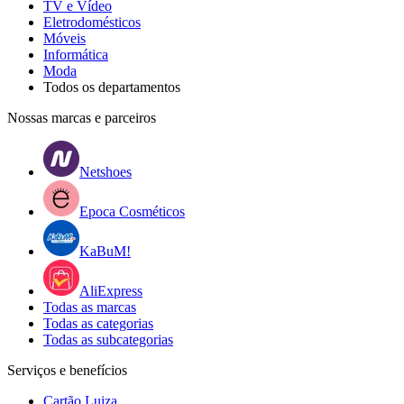
TV e Vídeo
Eletrodomésticos
Móveis
Informática
Moda
Todos os departamentos
Nossas marcas e parceiros
Netshoes
Epoca Cosméticos
KaBuM!
AliExpress
Todas as marcas
Todas as categorias
Todas as subcategorias
Serviços e benefícios
Cartão Luiza