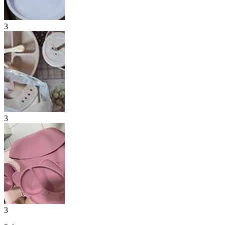
3
3
3