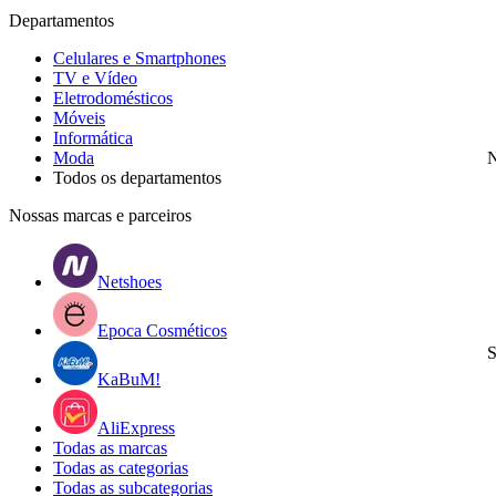
Departamentos
Celulares e Smartphones
TV e Vídeo
Eletrodomésticos
Móveis
Informática
Moda
N
Todos os departamentos
Nossas marcas e parceiros
Netshoes
Epoca Cosméticos
S
KaBuM!
AliExpress
Todas as marcas
Todas as categorias
Todas as subcategorias