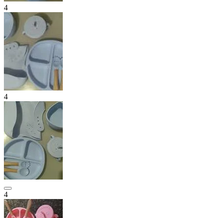
4
4
4