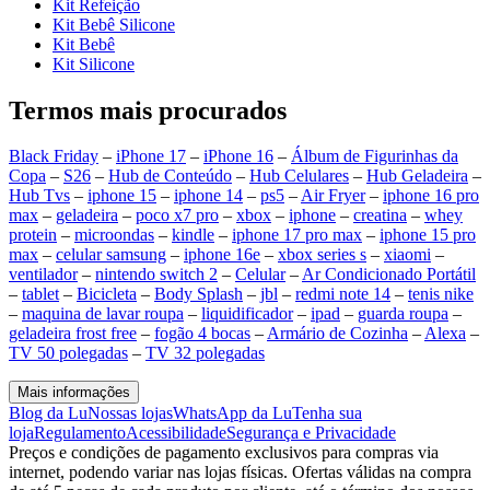
Kit Refeição
Kit Bebê Silicone
Kit Bebê
Kit Silicone
Termos mais procurados
Black Friday
–
iPhone 17
–
iPhone 16
–
Álbum de Figurinhas da
Copa
–
S26
–
Hub de Conteúdo
–
Hub Celulares
–
Hub Geladeira
–
Hub Tvs
–
iphone 15
–
iphone 14
–
ps5
–
Air Fryer
–
iphone 16 pro
max
–
geladeira
–
poco x7 pro
–
xbox
–
iphone
–
creatina
–
whey
protein
–
microondas
–
kindle
–
iphone 17 pro max
–
iphone 15 pro
max
–
celular samsung
–
iphone 16e
–
xbox series s
–
xiaomi
–
ventilador
–
nintendo switch 2
–
Celular
–
Ar Condicionado Portátil
–
tablet
–
Bicicleta
–
Body Splash
–
jbl
–
redmi note 14
–
tenis nike
–
maquina de lavar roupa
–
liquidificador
–
ipad
–
guarda roupa
–
geladeira frost free
–
fogão 4 bocas
–
Armário de Cozinha
–
Alexa
–
TV 50 polegadas
–
TV 32 polegadas
Mais informações
Blog da Lu
Nossas lojas
WhatsApp da Lu
Tenha sua
loja
Regulamento
Acessibilidade
Segurança e Privacidade
Preços e condições de pagamento exclusivos para compras via
internet, podendo variar nas lojas físicas. Ofertas válidas na compra