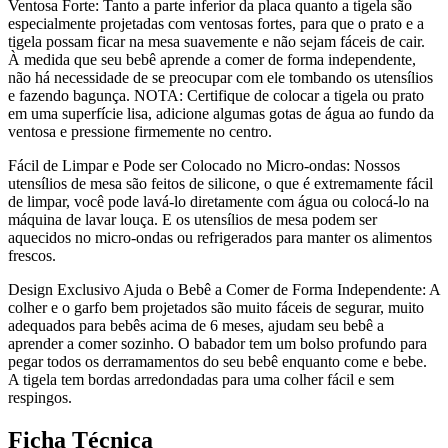
Ventosa Forte: Tanto a parte inferior da placa quanto a tigela são
especialmente projetadas com ventosas fortes, para que o prato e a
tigela possam ficar na mesa suavemente e não sejam fáceis de cair.
À medida que seu bebê aprende a comer de forma independente,
não há necessidade de se preocupar com ele tombando os utensílios
e fazendo bagunça. NOTA: Certifique de colocar a tigela ou prato
em uma superfície lisa, adicione algumas gotas de água ao fundo da
ventosa e pressione firmemente no centro.
Fácil de Limpar e Pode ser Colocado no Micro-ondas: Nossos
utensílios de mesa são feitos de silicone, o que é extremamente fácil
de limpar, você pode lavá-lo diretamente com água ou colocá-lo na
máquina de lavar louça. E os utensílios de mesa podem ser
aquecidos no micro-ondas ou refrigerados para manter os alimentos
frescos.
Design Exclusivo Ajuda o Bebê a Comer de Forma Independente: A
colher e o garfo bem projetados são muito fáceis de segurar, muito
adequados para bebês acima de 6 meses, ajudam seu bebê a
aprender a comer sozinho. O babador tem um bolso profundo para
pegar todos os derramamentos do seu bebê enquanto come e bebe.
A tigela tem bordas arredondadas para uma colher fácil e sem
respingos.
Ficha Técnica