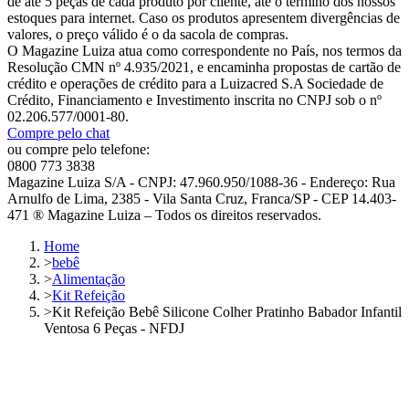
de até 5 peças de cada produto por cliente, até o término dos nossos
estoques para internet. Caso os produtos apresentem divergências de
valores, o preço válido é o da sacola de compras.
O Magazine Luiza atua como correspondente no País, nos termos da
Resolução CMN nº 4.935/2021, e encaminha propostas de cartão de
crédito e operações de crédito para a Luizacred S.A Sociedade de
Crédito, Financiamento e Investimento inscrita no CNPJ sob o nº
02.206.577/0001-80.
Compre pelo chat
ou compre pelo telefone:
0800 773 3838
Magazine Luiza S/A - CNPJ: 47.960.950/1088-36 - Endereço: Rua
Arnulfo de Lima, 2385 - Vila Santa Cruz, Franca/SP - CEP 14.403-
471 ® Magazine Luiza – Todos os direitos reservados.
Home
>
bebê
>
Alimentação
>
Kit Refeição
>
Kit Refeição Bebê Silicone Colher Pratinho Babador Infantil
Ventosa 6 Peças - NFDJ