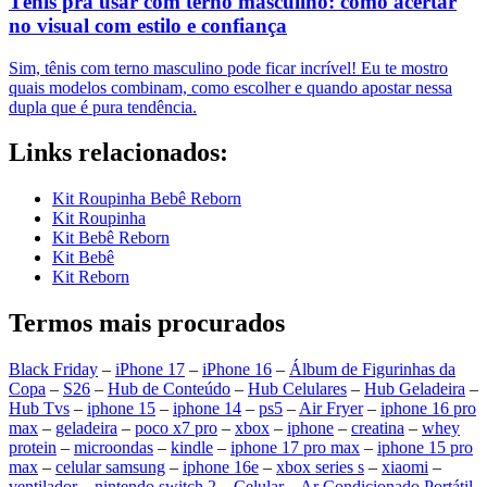
Tênis pra usar com terno masculino: como acertar
no visual com estilo e confiança
Sim, tênis com terno masculino pode ficar incrível! Eu te mostro
quais modelos combinam, como escolher e quando apostar nessa
dupla que é pura tendência.
Links relacionados:
Kit Roupinha Bebê Reborn
Kit Roupinha
Kit Bebê Reborn
Kit Bebê
Kit Reborn
Termos mais procurados
Black Friday
–
iPhone 17
–
iPhone 16
–
Álbum de Figurinhas da
Copa
–
S26
–
Hub de Conteúdo
–
Hub Celulares
–
Hub Geladeira
–
Hub Tvs
–
iphone 15
–
iphone 14
–
ps5
–
Air Fryer
–
iphone 16 pro
max
–
geladeira
–
poco x7 pro
–
xbox
–
iphone
–
creatina
–
whey
protein
–
microondas
–
kindle
–
iphone 17 pro max
–
iphone 15 pro
max
–
celular samsung
–
iphone 16e
–
xbox series s
–
xiaomi
–
ventilador
–
nintendo switch 2
–
Celular
–
Ar Condicionado Portátil