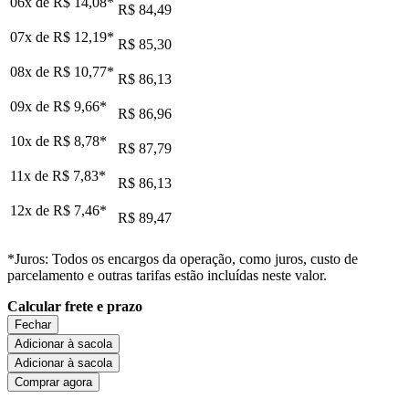
06x de
R$ 14,08
*
R$ 84,49
07x de
R$ 12,19
*
R$ 85,30
08x de
R$ 10,77
*
R$ 86,13
09x de
R$ 9,66
*
R$ 86,96
10x de
R$ 8,78
*
R$ 87,79
11x de
R$ 7,83
*
R$ 86,13
12x de
R$ 7,46
*
R$ 89,47
*Juros: Todos os encargos da operação, como juros, custo de
parcelamento e outras tarifas estão incluídas neste valor.
Calcular frete e prazo
Fechar
Adicionar à sacola
Adicionar à sacola
Comprar agora