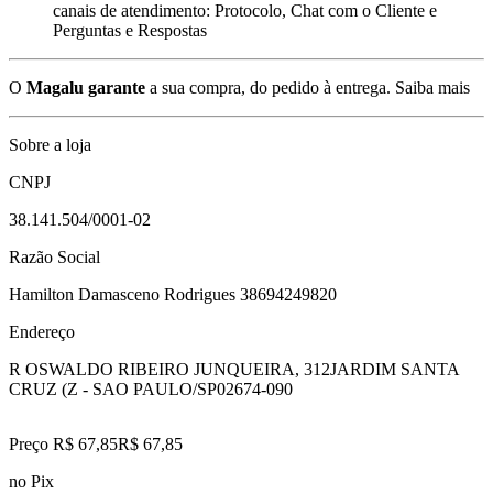
canais de atendimento: Protocolo, Chat com o Cliente e
Perguntas e Respostas
O
Magalu garante
a sua compra, do pedido à entrega.
Saiba mais
Sobre a loja
CNPJ
38.141.504/0001-02
Razão Social
Hamilton Damasceno Rodrigues 38694249820
Endereço
R OSWALDO RIBEIRO JUNQUEIRA, 312
JARDIM SANTA
CRUZ (Z - SAO PAULO/SP
02674-090
Preço R$ 67,85
R$
67
,
85
no Pix