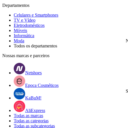
Departamentos
Celulares e Smartphones
TV e Vídeo
Eletrodomésticos
Móveis
Informática
Moda
N
Todos os departamentos
Nossas marcas e parceiros
Netshoes
Epoca Cosméticos
S
KaBuM!
AliExpress
Todas as marcas
Todas as categorias
Todas as subcategorias