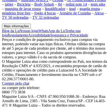
–
tablet
–
Bicicleta
–
Body Splash
–
jbl
–
redmi note 14
–
tenis nike
–
maquina de lavar roupa
–
liquidificador
–
ipad
–
guarda roupa
–
geladeira frost free
–
fogão 4 bocas
–
Armário de Cozinha
–
Alexa
–
TV 50 polegadas
–
TV 32 polegadas
Mais informações
Blog da Lu
Nossas lojas
WhatsApp da Lu
Tenha sua
loja
Regulamento
Acessibilidade
Segurança e Privacidade
Preços e condições de pagamento exclusivos para compras via
internet, podendo variar nas lojas físicas. Ofertas válidas na compra
de até 5 peças de cada produto por cliente, até o término dos nossos
estoques para internet. Caso os produtos apresentem divergências de
valores, o preço válido é o da sacola de compras.
O Magazine Luiza atua como correspondente no País, nos termos da
Resolução CMN nº 4.935/2021, e encaminha propostas de cartão de
crédito e operações de crédito para a Luizacred S.A Sociedade de
Crédito, Financiamento e Investimento inscrita no CNPJ sob o nº
02.206.577/0001-80.
Compre pelo chat
ou compre pelo telefone:
0800 773 3838
Magazine Luiza S/A - CNPJ: 47.960.950/1088-36 - Endereço: Rua
Arnulfo de Lima, 2385 - Vila Santa Cruz, Franca/SP - CEP 14.403-
471 ® Magazine Luiza – Todos os direitos reservados.