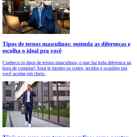
Tipos de ternos masculinos: entenda as diferenças e
escolha o ideal pra você
Conheça os tipos de ternos masculinos, o que faz toda diferença na
hora de comprar! Aqui te mostro os cortes, tecidos e ocasiões pra
você acertar em cheio.