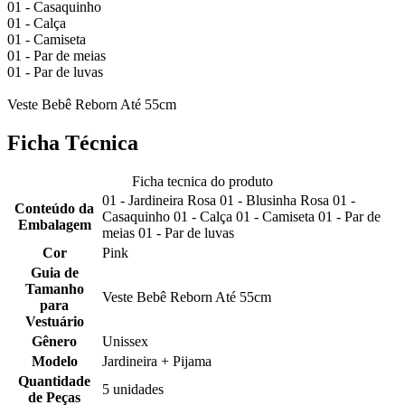
01 - Casaquinho
01 - Calça
01 - Camiseta
01 - Par de meias
01 - Par de luvas
Veste Bebê Reborn Até 55cm
Ficha Técnica
Ficha tecnica do produto
01 - Jardineira Rosa 01 - Blusinha Rosa 01 -
Conteúdo da
Casaquinho 01 - Calça 01 - Camiseta 01 - Par de
Embalagem
meias 01 - Par de luvas
Cor
Pink
Guia de
Tamanho
Veste Bebê Reborn Até 55cm
para
Vestuário
Gênero
Unissex
Modelo
Jardineira + Pijama
Quantidade
5 unidades
de Peças