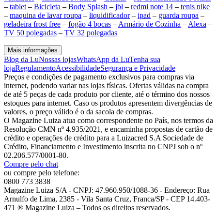
–
tablet
–
Bicicleta
–
Body Splash
–
jbl
–
redmi note 14
–
tenis nike
–
maquina de lavar roupa
–
liquidificador
–
ipad
–
guarda roupa
–
geladeira frost free
–
fogão 4 bocas
–
Armário de Cozinha
–
Alexa
–
TV 50 polegadas
–
TV 32 polegadas
Mais informações
Blog da Lu
Nossas lojas
WhatsApp da Lu
Tenha sua
loja
Regulamento
Acessibilidade
Segurança e Privacidade
Preços e condições de pagamento exclusivos para compras via
internet, podendo variar nas lojas físicas. Ofertas válidas na compra
de até 5 peças de cada produto por cliente, até o término dos nossos
estoques para internet. Caso os produtos apresentem divergências de
valores, o preço válido é o da sacola de compras.
O Magazine Luiza atua como correspondente no País, nos termos da
Resolução CMN nº 4.935/2021, e encaminha propostas de cartão de
crédito e operações de crédito para a Luizacred S.A Sociedade de
Crédito, Financiamento e Investimento inscrita no CNPJ sob o nº
02.206.577/0001-80.
Compre pelo chat
ou compre pelo telefone:
0800 773 3838
Magazine Luiza S/A - CNPJ: 47.960.950/1088-36 - Endereço: Rua
Arnulfo de Lima, 2385 - Vila Santa Cruz, Franca/SP - CEP 14.403-
471 ® Magazine Luiza – Todos os direitos reservados.