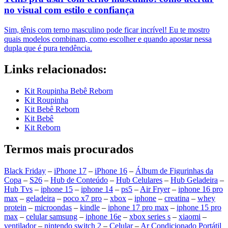
no visual com estilo e confiança
Sim, tênis com terno masculino pode ficar incrível! Eu te mostro
quais modelos combinam, como escolher e quando apostar nessa
dupla que é pura tendência.
Links relacionados:
Kit Roupinha Bebê Reborn
Kit Roupinha
Kit Bebê Reborn
Kit Bebê
Kit Reborn
Termos mais procurados
Black Friday
–
iPhone 17
–
iPhone 16
–
Álbum de Figurinhas da
Copa
–
S26
–
Hub de Conteúdo
–
Hub Celulares
–
Hub Geladeira
–
Hub Tvs
–
iphone 15
–
iphone 14
–
ps5
–
Air Fryer
–
iphone 16 pro
max
–
geladeira
–
poco x7 pro
–
xbox
–
iphone
–
creatina
–
whey
protein
–
microondas
–
kindle
–
iphone 17 pro max
–
iphone 15 pro
max
–
celular samsung
–
iphone 16e
–
xbox series s
–
xiaomi
–
ventilador
–
nintendo switch 2
–
Celular
–
Ar Condicionado Portátil