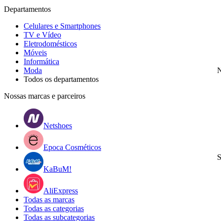
Departamentos
Celulares e Smartphones
TV e Vídeo
Eletrodomésticos
Móveis
Informática
Moda
N
Todos os departamentos
Nossas marcas e parceiros
Netshoes
Epoca Cosméticos
S
KaBuM!
AliExpress
Todas as marcas
Todas as categorias
Todas as subcategorias