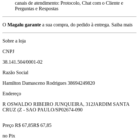
canais de atendimento: Protocolo, Chat com o Cliente e
Perguntas e Respostas
O
Magalu garante
a sua compra, do pedido à entrega.
Saiba mais
Sobre a loja
CNPJ
38.141.504/0001-02
Razão Social
Hamilton Damasceno Rodrigues 38694249820
Endereço
R OSWALDO RIBEIRO JUNQUEIRA, 312
JARDIM SANTA
CRUZ (Z - SAO PAULO/SP
02674-090
Preço R$ 67,85
R$
67
,
85
no Pix