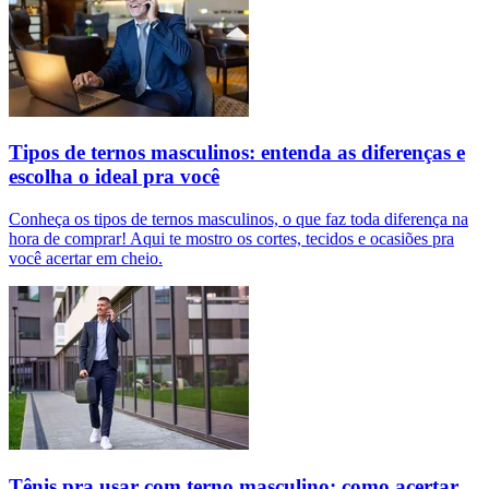
Tipos de ternos masculinos: entenda as diferenças e
escolha o ideal pra você
Conheça os tipos de ternos masculinos, o que faz toda diferença na
hora de comprar! Aqui te mostro os cortes, tecidos e ocasiões pra
você acertar em cheio.
Tênis pra usar com terno masculino: como acertar