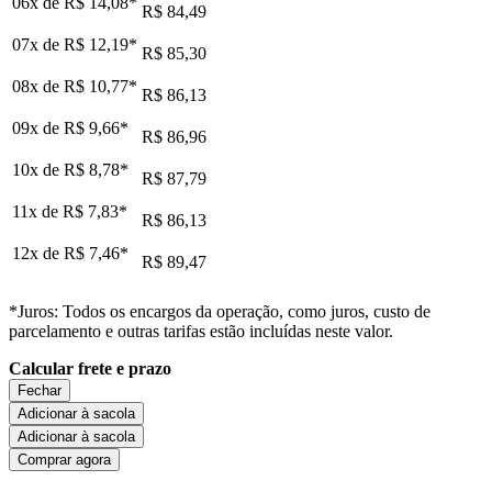
06x de
R$ 14,08
*
R$ 84,49
07x de
R$ 12,19
*
R$ 85,30
08x de
R$ 10,77
*
R$ 86,13
09x de
R$ 9,66
*
R$ 86,96
10x de
R$ 8,78
*
R$ 87,79
11x de
R$ 7,83
*
R$ 86,13
12x de
R$ 7,46
*
R$ 89,47
*Juros: Todos os encargos da operação, como juros, custo de
parcelamento e outras tarifas estão incluídas neste valor.
Calcular frete e prazo
Fechar
Adicionar à sacola
Adicionar à sacola
Comprar agora