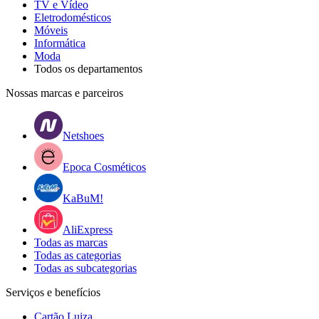
TV e Vídeo
Eletrodomésticos
Móveis
Informática
Moda
Todos os departamentos
Nossas marcas e parceiros
Netshoes
Epoca Cosméticos
KaBuM!
AliExpress
Todas as marcas
Todas as categorias
Todas as subcategorias
Serviços e benefícios
Cartão Luiza