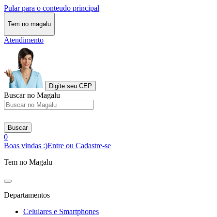
Pular para o conteudo principal
Tem no magalu
Atendimento
Digite seu CEP
Buscar no Magalu
Buscar
0
Boas vindas :)
Entre ou Cadastre-se
Tem no Magalu
Departamentos
Celulares e Smartphones