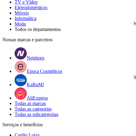
TV e Vídeo
Eletrodomésticos
Móveis
Informática
Moda
N
Todos os departamentos
Nossas marcas e parceiros
Netshoes
Epoca Cosméticos
S
KaBuM!
AliExpress
Todas as marcas
Todas as categorias
Todas as subcategorias
Serviços e benefícios
Cartão Luiza