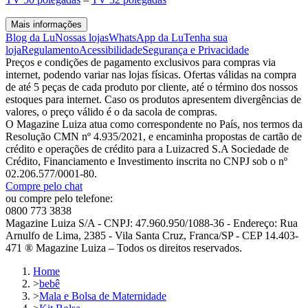
Mais informações
Blog da Lu
Nossas lojas
WhatsApp da Lu
Tenha sua
loja
Regulamento
Acessibilidade
Segurança e Privacidade
Preços e condições de pagamento exclusivos para compras via
internet, podendo variar nas lojas físicas. Ofertas válidas na compra
de até 5 peças de cada produto por cliente, até o término dos nossos
estoques para internet. Caso os produtos apresentem divergências de
valores, o preço válido é o da sacola de compras.
O Magazine Luiza atua como correspondente no País, nos termos da
Resolução CMN nº 4.935/2021, e encaminha propostas de cartão de
crédito e operações de crédito para a Luizacred S.A Sociedade de
Crédito, Financiamento e Investimento inscrita no CNPJ sob o nº
02.206.577/0001-80.
Compre pelo chat
ou compre pelo telefone:
0800 773 3838
Magazine Luiza S/A - CNPJ: 47.960.950/1088-36 - Endereço: Rua
Arnulfo de Lima, 2385 - Vila Santa Cruz, Franca/SP - CEP 14.403-
471 ® Magazine Luiza – Todos os direitos reservados.
Home
>
bebê
>
Mala e Bolsa de Maternidade