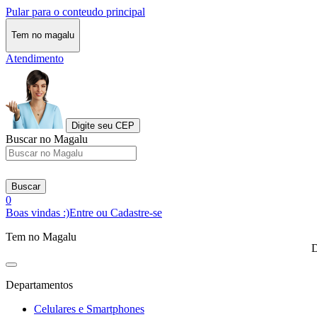
Pular para o conteudo principal
Tem no magalu
Atendimento
Digite seu CEP
Buscar no Magalu
Buscar
0
Boas vindas :)
Entre ou Cadastre-se
Tem no Magalu
D
Departamentos
Celulares e Smartphones