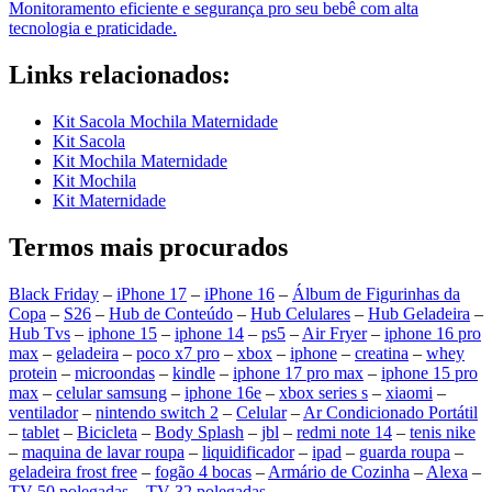
Monitoramento eficiente e segurança pro seu bebê com alta
tecnologia e praticidade.
Links relacionados:
Kit Sacola Mochila Maternidade
Kit Sacola
Kit Mochila Maternidade
Kit Mochila
Kit Maternidade
Termos mais procurados
Black Friday
–
iPhone 17
–
iPhone 16
–
Álbum de Figurinhas da
Copa
–
S26
–
Hub de Conteúdo
–
Hub Celulares
–
Hub Geladeira
–
Hub Tvs
–
iphone 15
–
iphone 14
–
ps5
–
Air Fryer
–
iphone 16 pro
max
–
geladeira
–
poco x7 pro
–
xbox
–
iphone
–
creatina
–
whey
protein
–
microondas
–
kindle
–
iphone 17 pro max
–
iphone 15 pro
max
–
celular samsung
–
iphone 16e
–
xbox series s
–
xiaomi
–
ventilador
–
nintendo switch 2
–
Celular
–
Ar Condicionado Portátil
–
tablet
–
Bicicleta
–
Body Splash
–
jbl
–
redmi note 14
–
tenis nike
–
maquina de lavar roupa
–
liquidificador
–
ipad
–
guarda roupa
–
geladeira frost free
–
fogão 4 bocas
–
Armário de Cozinha
–
Alexa
–
TV 50 polegadas
–
TV 32 polegadas