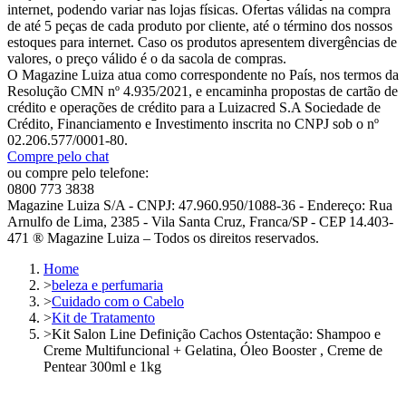
internet, podendo variar nas lojas físicas. Ofertas válidas na compra
de até 5 peças de cada produto por cliente, até o término dos nossos
estoques para internet. Caso os produtos apresentem divergências de
valores, o preço válido é o da sacola de compras.
O Magazine Luiza atua como correspondente no País, nos termos da
Resolução CMN nº 4.935/2021, e encaminha propostas de cartão de
crédito e operações de crédito para a Luizacred S.A Sociedade de
Crédito, Financiamento e Investimento inscrita no CNPJ sob o nº
02.206.577/0001-80.
Compre pelo chat
ou compre pelo telefone:
0800 773 3838
Magazine Luiza S/A - CNPJ: 47.960.950/1088-36 - Endereço: Rua
Arnulfo de Lima, 2385 - Vila Santa Cruz, Franca/SP - CEP 14.403-
471 ® Magazine Luiza – Todos os direitos reservados.
Home
>
beleza e perfumaria
>
Cuidado com o Cabelo
>
Kit de Tratamento
>
Kit Salon Line Definição Cachos Ostentação: Shampoo e
Creme Multifuncional + Gelatina, Óleo Booster , Creme de
Pentear 300ml e 1kg