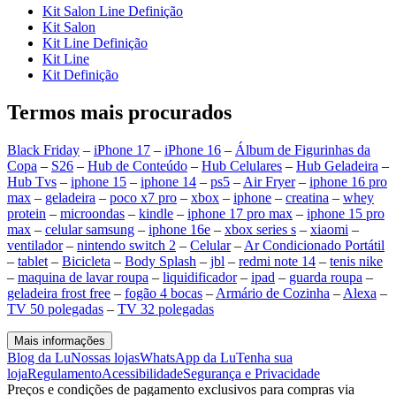
Kit Salon Line Definição
Kit Salon
Kit Line Definição
Kit Line
Kit Definição
Termos mais procurados
Black Friday
–
iPhone 17
–
iPhone 16
–
Álbum de Figurinhas da
Copa
–
S26
–
Hub de Conteúdo
–
Hub Celulares
–
Hub Geladeira
–
Hub Tvs
–
iphone 15
–
iphone 14
–
ps5
–
Air Fryer
–
iphone 16 pro
max
–
geladeira
–
poco x7 pro
–
xbox
–
iphone
–
creatina
–
whey
protein
–
microondas
–
kindle
–
iphone 17 pro max
–
iphone 15 pro
max
–
celular samsung
–
iphone 16e
–
xbox series s
–
xiaomi
–
ventilador
–
nintendo switch 2
–
Celular
–
Ar Condicionado Portátil
–
tablet
–
Bicicleta
–
Body Splash
–
jbl
–
redmi note 14
–
tenis nike
–
maquina de lavar roupa
–
liquidificador
–
ipad
–
guarda roupa
–
geladeira frost free
–
fogão 4 bocas
–
Armário de Cozinha
–
Alexa
–
TV 50 polegadas
–
TV 32 polegadas
Mais informações
Blog da Lu
Nossas lojas
WhatsApp da Lu
Tenha sua
loja
Regulamento
Acessibilidade
Segurança e Privacidade
Preços e condições de pagamento exclusivos para compras via