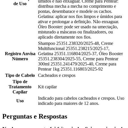
úmidos e não enxaguar. Creme para Pentear:
de Uso
distribua mecha a mecha no comprimento e
pontas, desembarace e modele os cachos.
Gelatina: aplicar nos fios limpos e úmidos para
ativar e prolongar a definição. Não enxaguar.
Óleo Booster: pode ser usado na umectação,
misturado a máscaras ou finalizadores, ou
aplicado diretamente nos fios.
Shampoo 25351.238320/2025-48, Creme
Multifuncional 25351.238215/2025-17,
Registro Anvisa
Gelatina 25351.116804/2025-37, Óleo Booster
Número
25351.238304/2025-55, Creme para Pentear
300ml 25351.241479/2025-40, Creme para
Pentear 1kg 25351.116803/2025-92
Tipo de Cabelo
Cacheados e crespos
Tipo de
Tratamento
Kit capilar
Capilar
Indicado para cabelos cacheados e crespos. Uso
Uso
indicado para maiores de 12 anos.
Perguntas e Respostas