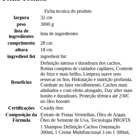
Ficha tecnica do produto
largura
32 cm
peso
3000 g
lista de
lista de ingredientes
ingredientes
comprimento
28 cm
altura
18 cm
ingredient list
ingredient list
Definição intensa e duradoura dos cachos,
Rotina completa de cuidados capilares, Controle
do frizz e mais brilho, Limpeza suave sem
ressecar os fios, Hidratação e nutrição profunda,
Benefícios
Combate ao fator encolhimento, Cachos mais
alinhados e com efeito alongado, Day after mais
bonito e duradouro, Proteção térmica até 230C
no óleo booster
Certificações
Cruelty-free
Composição da
Extrato de Frutas Vermelhas, Óleo de Argan,
Fórmula
Óleo de Semente de Uva, Tecnologia PROFIX
1 Shampoo Definição Cachos Ostentação
300ml, 1 Creme Multifuncional 3 em 1 300ml,