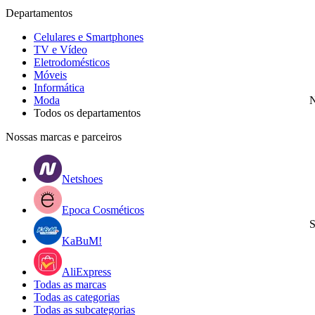
Departamentos
Celulares e Smartphones
TV e Vídeo
Eletrodomésticos
Móveis
Informática
Moda
N
Todos os departamentos
Nossas marcas e parceiros
Netshoes
Epoca Cosméticos
S
KaBuM!
AliExpress
Todas as marcas
Todas as categorias
Todas as subcategorias