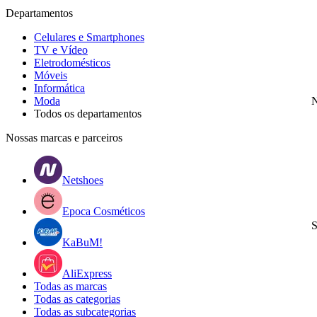
Departamentos
Celulares e Smartphones
TV e Vídeo
Eletrodomésticos
Móveis
Informática
Moda
N
Todos os departamentos
Nossas marcas e parceiros
Netshoes
Epoca Cosméticos
S
KaBuM!
AliExpress
Todas as marcas
Todas as categorias
Todas as subcategorias