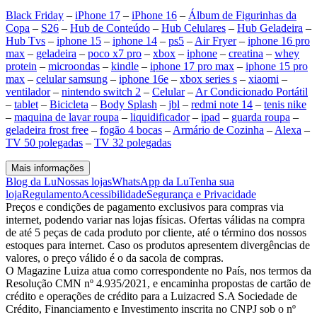
Black Friday
–
iPhone 17
–
iPhone 16
–
Álbum de Figurinhas da
Copa
–
S26
–
Hub de Conteúdo
–
Hub Celulares
–
Hub Geladeira
–
Hub Tvs
–
iphone 15
–
iphone 14
–
ps5
–
Air Fryer
–
iphone 16 pro
max
–
geladeira
–
poco x7 pro
–
xbox
–
iphone
–
creatina
–
whey
protein
–
microondas
–
kindle
–
iphone 17 pro max
–
iphone 15 pro
max
–
celular samsung
–
iphone 16e
–
xbox series s
–
xiaomi
–
ventilador
–
nintendo switch 2
–
Celular
–
Ar Condicionado Portátil
–
tablet
–
Bicicleta
–
Body Splash
–
jbl
–
redmi note 14
–
tenis nike
–
maquina de lavar roupa
–
liquidificador
–
ipad
–
guarda roupa
–
geladeira frost free
–
fogão 4 bocas
–
Armário de Cozinha
–
Alexa
–
TV 50 polegadas
–
TV 32 polegadas
Mais informações
Blog da Lu
Nossas lojas
WhatsApp da Lu
Tenha sua
loja
Regulamento
Acessibilidade
Segurança e Privacidade
Preços e condições de pagamento exclusivos para compras via
internet, podendo variar nas lojas físicas. Ofertas válidas na compra
de até 5 peças de cada produto por cliente, até o término dos nossos
estoques para internet. Caso os produtos apresentem divergências de
valores, o preço válido é o da sacola de compras.
O Magazine Luiza atua como correspondente no País, nos termos da
Resolução CMN nº 4.935/2021, e encaminha propostas de cartão de
crédito e operações de crédito para a Luizacred S.A Sociedade de
Crédito, Financiamento e Investimento inscrita no CNPJ sob o nº