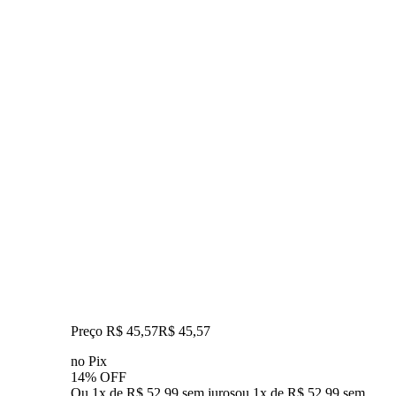
Preço R$ 45,57
R$
45
,
57
no Pix
14% OFF
Ou 1x de R$ 52,99 sem juros
ou
1
x de
R$ 52,99
sem