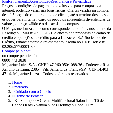
loja
Regulamento
Acessibilidade
Segurança e Privacidade
Preços e condições de pagamento exclusivos para compras via
internet, podendo variar nas lojas físicas. Ofertas válidas na compra
de até 5 peças de cada produto por cliente, até o término dos nossos
estoques para internet. Caso os produtos apresentem divergências de
valores, o preço válido é o da sacola de compras.
O Magazine Luiza atua como correspondente no País, nos termos da
Resolução CMN nº 4.935/2021, e encaminha propostas de cartão de
crédito e operações de crédito para a Luizacred S.A Sociedade de
Crédito, Financiamento e Investimento inscrita no CNPJ sob o nº
02.206.577/0001-80.
Compre pelo chat
ou compre pelo telefone:
0800 773 3838
Magazine Luiza S/A - CNPJ: 47.960.950/1088-36 - Endereço: Rua
Arnulfo de Lima, 2385 - Vila Santa Cruz, Franca/SP - CEP 14.403-
471 ® Magazine Luiza – Todos os direitos reservados.
Home
>
mercado
>
Cuidado com o Cabelo
>
Creme de Pentear
>
Kit Shampoo + Creme Multifuncional Salon Line Tô de
Cachos Kids - Vanilla Vibes Definição Doce 300ml