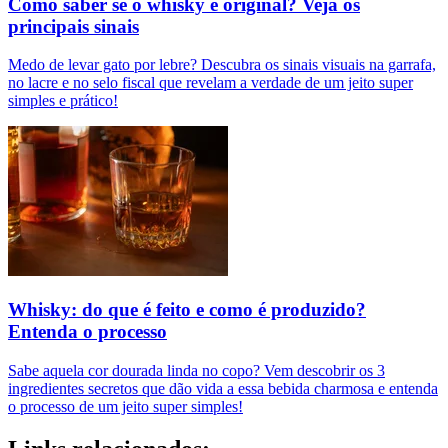
Como saber se o whisky é original? Veja os
principais sinais
Medo de levar gato por lebre? Descubra os sinais visuais na garrafa,
no lacre e no selo fiscal que revelam a verdade de um jeito super
simples e prático!
Whisky: do que é feito e como é produzido?
Entenda o processo
Sabe aquela cor dourada linda no copo? Vem descobrir os 3
ingredientes secretos que dão vida a essa bebida charmosa e entenda
o processo de um jeito super simples!