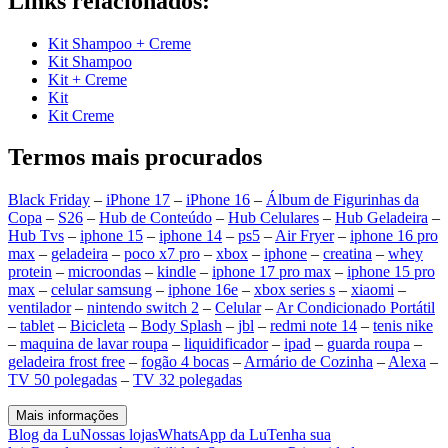
Links relacionados:
Kit Shampoo + Creme
Kit Shampoo
Kit + Creme
Kit
Kit Creme
Termos mais procurados
Black Friday
–
iPhone 17
–
iPhone 16
–
Álbum de Figurinhas da
Copa
–
S26
–
Hub de Conteúdo
–
Hub Celulares
–
Hub Geladeira
–
Hub Tvs
–
iphone 15
–
iphone 14
–
ps5
–
Air Fryer
–
iphone 16 pro
max
–
geladeira
–
poco x7 pro
–
xbox
–
iphone
–
creatina
–
whey
protein
–
microondas
–
kindle
–
iphone 17 pro max
–
iphone 15 pro
max
–
celular samsung
–
iphone 16e
–
xbox series s
–
xiaomi
–
ventilador
–
nintendo switch 2
–
Celular
–
Ar Condicionado Portátil
–
tablet
–
Bicicleta
–
Body Splash
–
jbl
–
redmi note 14
–
tenis nike
–
maquina de lavar roupa
–
liquidificador
–
ipad
–
guarda roupa
–
geladeira frost free
–
fogão 4 bocas
–
Armário de Cozinha
–
Alexa
–
TV 50 polegadas
–
TV 32 polegadas
Mais informações
Blog da Lu
Nossas lojas
WhatsApp da Lu
Tenha sua