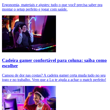
Ergonomia, materiais e ajustes: tudo o que você precisa saber pra
montar o setup perfeito e jogar com saúde.
Cadeira gamer confortável para coluna: saiba como
escolher
Cansou de dor nas costas? A cadeira gamer certa muda tudo no seu
jogo e no trabalho. Vem que a Lu te ajuda a achar o match perfeito!