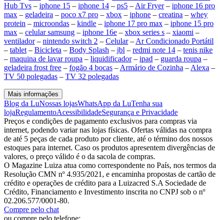
Hub Tvs
–
iphone 15
–
iphone 14
–
ps5
–
Air Fryer
–
iphone 16 pro
max
–
geladeira
–
poco x7 pro
–
xbox
–
iphone
–
creatina
–
whey
protein
–
microondas
–
kindle
–
iphone 17 pro max
–
iphone 15 pro
max
–
celular samsung
–
iphone 16e
–
xbox series s
–
xiaomi
–
ventilador
–
nintendo switch 2
–
Celular
–
Ar Condicionado Portátil
–
tablet
–
Bicicleta
–
Body Splash
–
jbl
–
redmi note 14
–
tenis nike
–
maquina de lavar roupa
–
liquidificador
–
ipad
–
guarda roupa
–
geladeira frost free
–
fogão 4 bocas
–
Armário de Cozinha
–
Alexa
–
TV 50 polegadas
–
TV 32 polegadas
Mais informações
Blog da Lu
Nossas lojas
WhatsApp da Lu
Tenha sua
loja
Regulamento
Acessibilidade
Segurança e Privacidade
Preços e condições de pagamento exclusivos para compras via
internet, podendo variar nas lojas físicas. Ofertas válidas na compra
de até 5 peças de cada produto por cliente, até o término dos nossos
estoques para internet. Caso os produtos apresentem divergências de
valores, o preço válido é o da sacola de compras.
O Magazine Luiza atua como correspondente no País, nos termos da
Resolução CMN nº 4.935/2021, e encaminha propostas de cartão de
crédito e operações de crédito para a Luizacred S.A Sociedade de
Crédito, Financiamento e Investimento inscrita no CNPJ sob o nº
02.206.577/0001-80.
Compre pelo chat
ou compre pelo telefone: