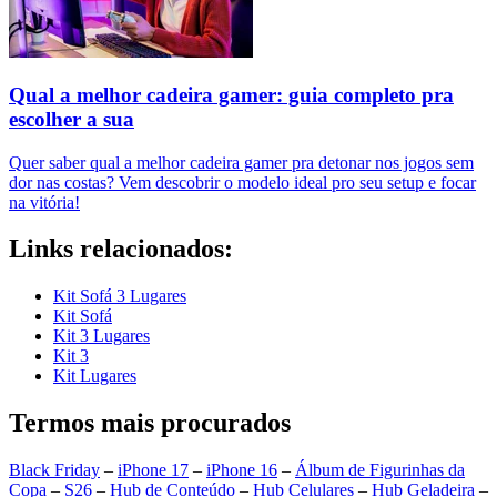
Qual a melhor cadeira gamer: guia completo pra
escolher a sua
Quer saber qual a melhor cadeira gamer pra detonar nos jogos sem
dor nas costas? Vem descobrir o modelo ideal pro seu setup e focar
na vitória!
Links relacionados:
Kit Sofá 3 Lugares
Kit Sofá
Kit 3 Lugares
Kit 3
Kit Lugares
Termos mais procurados
Black Friday
–
iPhone 17
–
iPhone 16
–
Álbum de Figurinhas da
Copa
–
S26
–
Hub de Conteúdo
–
Hub Celulares
–
Hub Geladeira
–