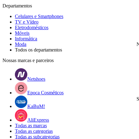
Departamentos
Celulares e Smartphones
TV e Vídeo
Eletrodomésticos
Móveis
Informática
Moda
N
Todos os departamentos
Nossas marcas e parceiros
Netshoes
Epoca Cosméticos
S
KaBuM!
AliExpress
Todas as marcas
Todas as categorias
Todas as subcategorias