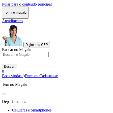
Pular para o conteudo principal
Tem no magalu
Atendimento
Digite seu CEP
Buscar no Magalu
Buscar
0
Boas vindas :)
Entre ou Cadastre-se
Tem no Magalu
Departamentos
Celulares e Smartphones