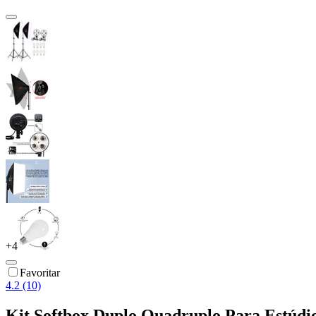
+
4
Favoritar
4.2 (10)
Kit Softbox Duplo Quadruplo Para Estúdio 