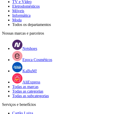
TV e Vídeo
Eletrodomésticos
Móveis
Informática
Moda
Todos os departamentos
Nossas marcas e parceiros
Netshoes
Epoca Cosméticos
KaBuM!
AliExpress
Todas as marcas
Todas as categorias
Todas as subcategorias
Serviços e benefícios
Cartão Luiza