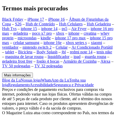
Termos mais procurados
Black Friday
–
iPhone 17
–
iPhone 16
–
Álbum de Figurinhas da
Copa
–
S26
–
Hub de Conteúdo
–
Hub Celulares
–
Hub Geladeira
–
Hub Tvs
–
iphone 15
–
iphone 14
–
ps5
–
Air Fryer
–
iphone 16 pro
max
–
geladeira
–
poco x7 pro
–
xbox
–
iphone
–
creatina
–
whey
protein
–
microondas
–
kindle
–
iphone 17 pro max
–
iphone 15 pro
max
–
celular samsung
–
iphone 16e
–
xbox series s
–
xiaomi
–
ventilador
–
nintendo switch 2
–
Celular
–
Ar Condicionado Portátil
–
tablet
–
Bicicleta
–
Body Splash
–
jbl
–
redmi note 14
–
tenis nike
–
maquina de lavar roupa
–
liquidificador
–
ipad
–
guarda roupa
–
geladeira frost free
–
fogão 4 bocas
–
Armário de Cozinha
–
Alexa
–
TV 50 polegadas
–
TV 32 polegadas
Mais informações
Blog da Lu
Nossas lojas
WhatsApp da Lu
Tenha sua
loja
Regulamento
Acessibilidade
Segurança e Privacidade
Preços e condições de pagamento exclusivos para compras via
internet, podendo variar nas lojas físicas. Ofertas válidas na compra
de até 5 peças de cada produto por cliente, até o término dos nossos
estoques para internet. Caso os produtos apresentem divergências de
valores, o preço válido é o da sacola de compras.
O Magazine Luiza atua como correspondente no País, nos termos da