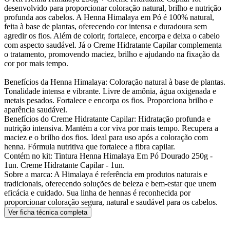
desenvolvido para proporcionar coloração natural, brilho e nutrição
profunda aos cabelos. A Henna Himalaya em Pó é 100% natural,
feita à base de plantas, oferecendo cor intensa e duradoura sem
agredir os fios. Além de colorir, fortalece, encorpa e deixa o cabelo
com aspecto saudável. Já o Creme Hidratante Capilar complementa
o tratamento, promovendo maciez, brilho e ajudando na fixação da
cor por mais tempo.
Benefícios da Henna Himalaya: Coloração natural à base de plantas.
Tonalidade intensa e vibrante. Livre de amônia, água oxigenada e
metais pesados. Fortalece e encorpa os fios. Proporciona brilho e
aparência saudável.
Benefícios do Creme Hidratante Capilar: Hidratação profunda e
nutrição intensiva. Mantém a cor viva por mais tempo. Recupera a
maciez e o brilho dos fios. Ideal para uso após a coloração com
henna. Fórmula nutritiva que fortalece a fibra capilar.
Contém no kit: Tintura Henna Himalaya Em Pó Dourado 250g -
1un. Creme Hidratante Capilar - 1un.
Sobre a marca: A Himalaya é referência em produtos naturais e
tradicionais, oferecendo soluções de beleza e bem-estar que unem
eficácia e cuidado. Sua linha de hennas é reconhecida por
proporcionar coloração segura, natural e saudável para os cabelos.
Ver ficha técnica completa