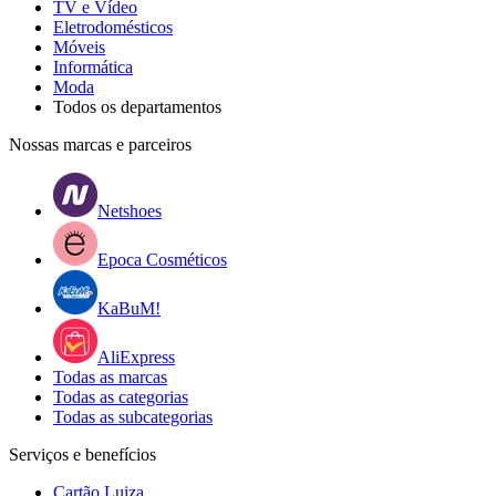
TV e Vídeo
Eletrodomésticos
Móveis
Informática
Moda
Todos os departamentos
Nossas marcas e parceiros
Netshoes
Epoca Cosméticos
KaBuM!
AliExpress
Todas as marcas
Todas as categorias
Todas as subcategorias
Serviços e benefícios
Cartão Luiza