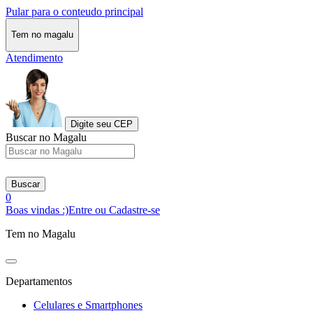
Pular para o conteudo principal
Tem no magalu
Atendimento
Digite seu CEP
Buscar no Magalu
Buscar
0
Boas vindas :)
Entre ou Cadastre-se
Tem no Magalu
Departamentos
Celulares e Smartphones