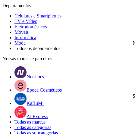
Departamentos
Celulares e Smartphones
TV e Vídeo
Eletrodomésticos
Móveis
Informática
Moda
N
Todos os departamentos
Nossas marcas e parceiros
Netshoes
Epoca Cosméticos
S
KaBuM!
AliExpress
Todas as marcas
Todas as categorias
Todas as subcategorias