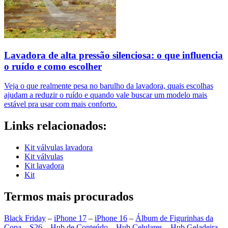
Lavadora de alta pressão silenciosa: o que influencia
o ruído e como escolher
Veja o que realmente pesa no barulho da lavadora, quais escolhas
ajudam a reduzir o ruído e quando vale buscar um modelo mais
estável pra usar com mais conforto.
Links relacionados:
Kit válvulas lavadora
Kit válvulas
Kit lavadora
Kit
Termos mais procurados
Black Friday
–
iPhone 17
–
iPhone 16
–
Álbum de Figurinhas da
Copa
–
S26
–
Hub de Conteúdo
–
Hub Celulares
–
Hub Geladeira
–