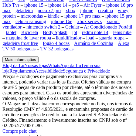
Hub Tvs
–
iphone 15
–
iphone 14
–
ps5
–
Air Fryer
–
iphone 16 pro
max
–
geladeira
–
poco x7 pro
–
xbox
–
iphone
–
creatina
–
whey
protein
–
microondas
–
kindle
–
iphone 17 pro max
–
iphone 15 pro
max
–
celular samsung
–
iphone 16e
–
xbox series s
–
xiaomi
–
ventilador
–
nintendo switch 2
–
Celular
–
Ar Condicionado Portátil
–
tablet
–
Bicicleta
–
Body Splash
–
jbl
–
redmi note 14
–
tenis nike
–
maquina de lavar roupa
–
liquidificador
–
ipad
–
guarda roupa
–
geladeira frost free
–
fogão 4 bocas
–
Armário de Cozinha
–
Alexa
–
TV 50 polegadas
–
TV 32 polegadas
Mais informações
Blog da Lu
Nossas lojas
WhatsApp da Lu
Tenha sua
loja
Regulamento
Acessibilidade
Segurança e Privacidade
Preços e condições de pagamento exclusivos para compras via
internet, podendo variar nas lojas físicas. Ofertas válidas na compra
de até 5 peças de cada produto por cliente, até o término dos nossos
estoques para internet. Caso os produtos apresentem divergências de
valores, o preço válido é o da sacola de compras.
O Magazine Luiza atua como correspondente no País, nos termos da
Resolução CMN nº 4.935/2021, e encaminha propostas de cartão de
crédito e operações de crédito para a Luizacred S.A Sociedade de
Crédito, Financiamento e Investimento inscrita no CNPJ sob o nº
02.206.577/0001-80.
Compre pelo chat