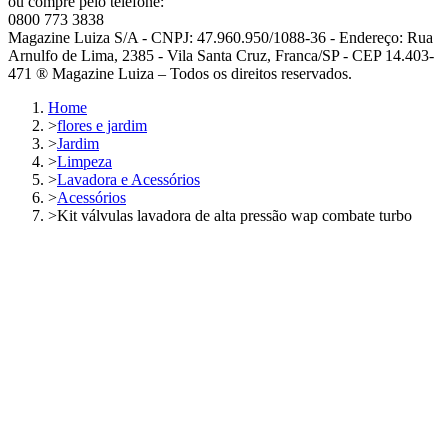
ou compre pelo telefone:
0800 773 3838
Magazine Luiza S/A - CNPJ: 47.960.950/1088-36 - Endereço: Rua
Arnulfo de Lima, 2385 - Vila Santa Cruz, Franca/SP - CEP 14.403-
471 ® Magazine Luiza – Todos os direitos reservados.
Home
>
flores e jardim
>
Jardim
>
Limpeza
>
Lavadora e Acessórios
>
Acessórios
>
Kit válvulas lavadora de alta pressão wap combate turbo