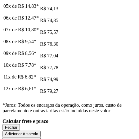
05x de
R$ 14,83
*
R$ 74,13
06x de
R$ 12,47
*
R$ 74,85
07x de
R$ 10,80
*
R$ 75,57
08x de
R$ 9,54
*
R$ 76,30
09x de
R$ 8,56
*
R$ 77,04
10x de
R$ 7,78
*
R$ 77,78
11x de
R$ 6,82
*
R$ 74,99
12x de
R$ 6,61
*
R$ 79,27
*Juros: Todos os encargos da operação, como juros, custo de
parcelamento e outras tarifas estão incluídas neste valor.
Calcular frete e prazo
Fechar
Adicionar à sacola