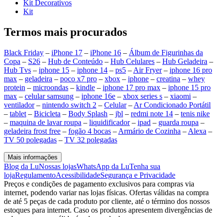
Kit Decorativos
Kit
Termos mais procurados
Black Friday
–
iPhone 17
–
iPhone 16
–
Álbum de Figurinhas da
Copa
–
S26
–
Hub de Conteúdo
–
Hub Celulares
–
Hub Geladeira
–
Hub Tvs
–
iphone 15
–
iphone 14
–
ps5
–
Air Fryer
–
iphone 16 pro
max
–
geladeira
–
poco x7 pro
–
xbox
–
iphone
–
creatina
–
whey
protein
–
microondas
–
kindle
–
iphone 17 pro max
–
iphone 15 pro
max
–
celular samsung
–
iphone 16e
–
xbox series s
–
xiaomi
–
ventilador
–
nintendo switch 2
–
Celular
–
Ar Condicionado Portátil
–
tablet
–
Bicicleta
–
Body Splash
–
jbl
–
redmi note 14
–
tenis nike
–
maquina de lavar roupa
–
liquidificador
–
ipad
–
guarda roupa
–
geladeira frost free
–
fogão 4 bocas
–
Armário de Cozinha
–
Alexa
–
TV 50 polegadas
–
TV 32 polegadas
Mais informações
Blog da Lu
Nossas lojas
WhatsApp da Lu
Tenha sua
loja
Regulamento
Acessibilidade
Segurança e Privacidade
Preços e condições de pagamento exclusivos para compras via
internet, podendo variar nas lojas físicas. Ofertas válidas na compra
de até 5 peças de cada produto por cliente, até o término dos nossos
estoques para internet. Caso os produtos apresentem divergências de