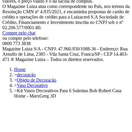
valores, o preço válido é o da sacola de compras.
O Magazine Luiza atua como correspondente no País, nos termos da
Resolução CMN nº 4.935/2021, e encaminha propostas de cartão de
crédito e operações de crédito para a Luizacred S.A Sociedade de
Crédito, Financiamento e Investimento inscrita no CNPJ sob o nº
02.206.577/0001-80.
Compre pelo chat
ou compre pelo telefone:
0800 773 3838
Magazine Luiza S/A - CNPJ: 47.960.950/1088-36 - Endereço: Rua
Arnulfo de Lima, 2385 - Vila Santa Cruz, Franca/SP - CEP 14.403-
471 ® Magazine Luiza – Todos os direitos reservados.
Home
>
decoração
>
Objeto de Decoração
>
Vaso Decorativo
>
Kit Vasos Decorativos Para 6 Sulentas Bob Robert Casa
Home - MarxGreg 3D