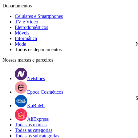
Departamentos
Celulares e Smartphones
TV e Vídeo
Eletrodomésticos
Móveis
Informática
Moda
N
Todos os departamentos
Nossas marcas e parceiros
Netshoes
Epoca Cosméticos
S
KaBuM!
AliExpress
Todas as marcas
Todas as categorias
Todas as subcategorias