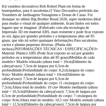
Kit vasinhos decorativos Bob Robert Plant em forma de
bonequinhos, para 6 suculentas.O Vaso Decorativo preferido das
Youtubers de Jardinagem/ Paisagismo e Donas de Casas. Foi
destaque no ultimo Big Brother Brasil 2020, super modernos.Ideal
para mudar o visual de qualquer ambiente, ficam lindos em todos
lugares que se imaginar :)Fabricado com alta tecnologia de
Impressão 3D em material ABS, mais resistente e pode ficar exposto
ao sol, água por grandes períodos e a temperaturas altas até 85
graus, que não irá sofrer quaisquer deformações.Para suculentas,
cactos e plantas pequenas diversas. (Planta não
inclusa).INFORMAÇÕES TÉCNICAS / ESPECIFICAÇÕES•
Material: Plástico ABS (Pode ficar exposto ao sol por grandes
períodos ou a temperaturas altas até 85 graus)Medidas de cada
modelo:• Modelo relaxado (altura total = 10cm)Diâmetro da
cabeça(vaso): 7,5cm de largura por 6,5cm de
profundidade;Profundidade do corpo: 8,2cm;largura do corpo:
9cm;• Modelo deitado (altura total = 10cm)Diâmetro da
cabeça(vaso): 7,5cm de largura por 6,5cm de
profundidade;Profundidade do corpo: 11 cm;largura do corpo:
7,5cm;Altura total do modelo: 10 cm• Modelo meditando (altura
total = 10,5cm)Diâmetro da cabeça(vaso): 7,5cm de largura por
6,5cm de profundidade;Profundidade do corpo: 7 cm;largura do
corpo: 9cm;Altura total do modelo: 10,5 cm• Modelo sentado (altura
total = 12,5cm)Diâmetro da cabeça(vaso): 7,5cm de largura por