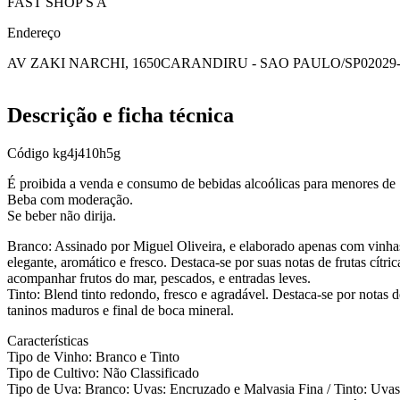
FAST SHOP S A
Endereço
AV ZAKI NARCHI, 1650
CARANDIRU - SAO PAULO/SP
02029
Descrição e ficha técnica
Código
kg4j410h5g
É proibida a venda e consumo de bebidas alcoólicas para menores de 
Beba com moderação.
Se beber não dirija.
Branco: Assinado por Miguel Oliveira, e elaborado apenas com vinhas 
elegante, aromático e fresco. Destaca-se por suas notas de frutas cítri
acompanhar frutos do mar, pescados, e entradas leves.
Tinto: Blend tinto redondo, fresco e agradável. Destaca-se por notas 
taninos maduros e final de boca mineral.
Características
Tipo de Vinho: Branco e Tinto
Tipo de Cultivo: Não Classificado
Tipo de Uva: Branco: Uvas: Encruzado e Malvasia Fina / Tinto: Uvas: