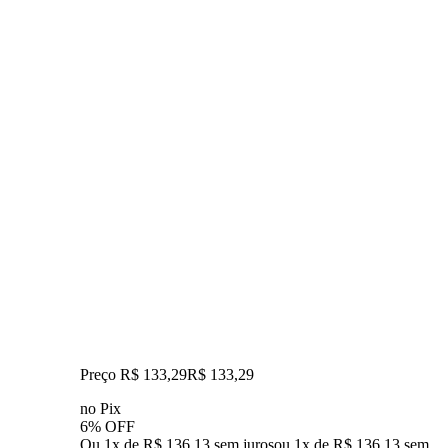
Preço R$ 133,29
R$
133
,
29
no Pix
6% OFF
Ou 1x de R$ 136,13 sem juros
ou
1
x de
R$ 136,13
sem