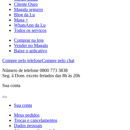
Cliente Ouro
Magalu seguros
Blog da Lu
Maga +
WhatsApp da Lu
Todos os serviços
Comprar na loja
Vender no Magalu
Baixe o aplicativo
Compre pelo telefone
Compre pelo chat
Número de telefone 0800 773 3838
Seg. à Dom. exceto feriados das 8h às 20h
Sua conta
Sua conta
Meus pedidos
Trocas e cancelamentos
Dados pessoais