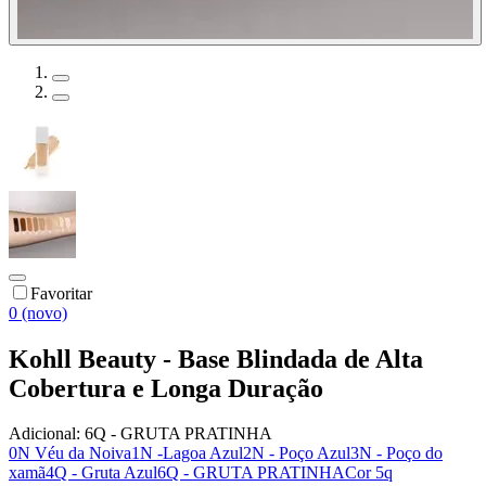
Favoritar
0 (novo)
Kohll Beauty - Base Blindada de Alta
Cobertura e Longa Duração
Adicional:
6Q - GRUTA PRATINHA
0N Véu da Noiva
1N -Lagoa Azul
2N - Poço Azul
3N - Poço do
xamã
4Q - Gruta Azul
6Q - GRUTA PRATINHA
Cor 5q