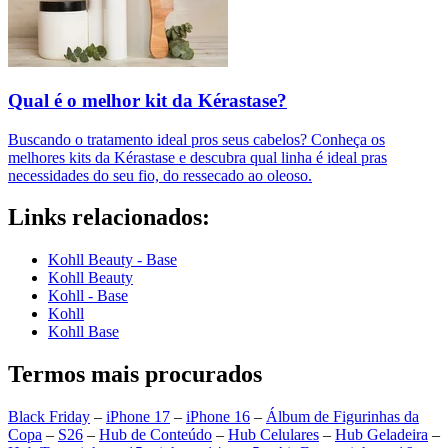
Qual é o melhor kit da Kérastase?
Buscando o tratamento ideal pros seus cabelos? Conheça os
melhores kits da Kérastase e descubra qual linha é ideal pras
necessidades do seu fio, do ressecado ao oleoso.
Links relacionados:
Kohll Beauty - Base
Kohll Beauty
Kohll - Base
Kohll
Kohll Base
Termos mais procurados
Black Friday
–
iPhone 17
–
iPhone 16
–
Álbum de Figurinhas da
Copa
–
S26
–
Hub de Conteúdo
–
Hub Celulares
–
Hub Geladeira
–