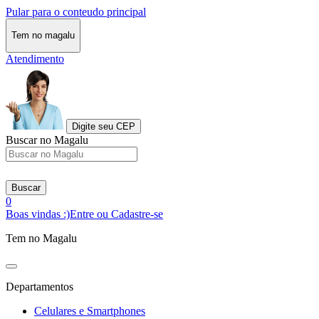
Pular para o conteudo principal
Tem no magalu
Atendimento
Digite seu CEP
Buscar no Magalu
Buscar
0
Boas vindas :)
Entre ou Cadastre-se
Tem no Magalu
Departamentos
Celulares e Smartphones