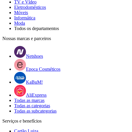
TV e Vídeo
Eletrodomésticos
Móveis
Informática
Moda
Todos os departamentos
Nossas marcas e parceiros
Netshoes
Epoca Cosméticos
KaBuM!
AliExpress
Todas as marcas
Todas as categorias
Todas as subcategorias
Serviços e benefícios
Cartão Luiza