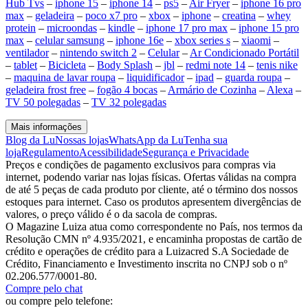
Hub Tvs
–
iphone 15
–
iphone 14
–
ps5
–
Air Fryer
–
iphone 16 pro
max
–
geladeira
–
poco x7 pro
–
xbox
–
iphone
–
creatina
–
whey
protein
–
microondas
–
kindle
–
iphone 17 pro max
–
iphone 15 pro
max
–
celular samsung
–
iphone 16e
–
xbox series s
–
xiaomi
–
ventilador
–
nintendo switch 2
–
Celular
–
Ar Condicionado Portátil
–
tablet
–
Bicicleta
–
Body Splash
–
jbl
–
redmi note 14
–
tenis nike
–
maquina de lavar roupa
–
liquidificador
–
ipad
–
guarda roupa
–
geladeira frost free
–
fogão 4 bocas
–
Armário de Cozinha
–
Alexa
–
TV 50 polegadas
–
TV 32 polegadas
Mais informações
Blog da Lu
Nossas lojas
WhatsApp da Lu
Tenha sua
loja
Regulamento
Acessibilidade
Segurança e Privacidade
Preços e condições de pagamento exclusivos para compras via
internet, podendo variar nas lojas físicas. Ofertas válidas na compra
de até 5 peças de cada produto por cliente, até o término dos nossos
estoques para internet. Caso os produtos apresentem divergências de
valores, o preço válido é o da sacola de compras.
O Magazine Luiza atua como correspondente no País, nos termos da
Resolução CMN nº 4.935/2021, e encaminha propostas de cartão de
crédito e operações de crédito para a Luizacred S.A Sociedade de
Crédito, Financiamento e Investimento inscrita no CNPJ sob o nº
02.206.577/0001-80.
Compre pelo chat
ou compre pelo telefone: