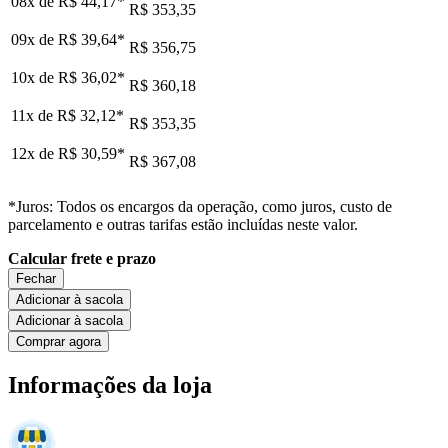
08x de
R$ 44,17
*
R$ 353,35
09x de
R$ 39,64
*
R$ 356,75
10x de
R$ 36,02
*
R$ 360,18
11x de
R$ 32,12
*
R$ 353,35
12x de
R$ 30,59
*
R$ 367,08
*Juros: Todos os encargos da operação, como juros, custo de
parcelamento e outras tarifas estão incluídas neste valor.
Calcular frete e prazo
Fechar
Adicionar à sacola
Adicionar à sacola
Comprar agora
Informações da loja