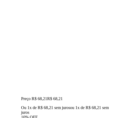
Preço R$ 68,21
R$
68
,
21
Ou 1x de R$ 68,21 sem juros
ou
1
x de
R$ 68,21
sem
juros
10% OFF