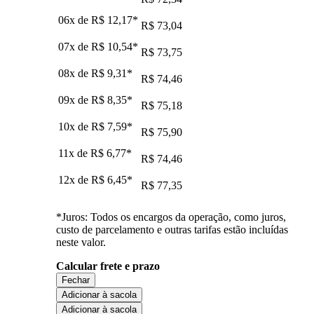
06x de
R$ 12,17
*
R$ 73,04
07x de
R$ 10,54
*
R$ 73,75
08x de
R$ 9,31
*
R$ 74,46
09x de
R$ 8,35
*
R$ 75,18
10x de
R$ 7,59
*
R$ 75,90
11x de
R$ 6,77
*
R$ 74,46
12x de
R$ 6,45
*
R$ 77,35
*Juros: Todos os encargos da operação, como juros,
custo de parcelamento e outras tarifas estão incluídas
neste valor.
Calcular frete e prazo
Fechar
Adicionar à sacola
Adicionar à sacola