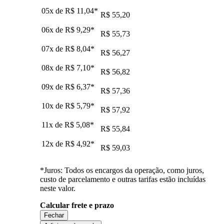
05x de
R$ 11,04
*
R$ 55,20
06x de
R$ 9,29
*
R$ 55,73
07x de
R$ 8,04
*
R$ 56,27
08x de
R$ 7,10
*
R$ 56,82
09x de
R$ 6,37
*
R$ 57,36
10x de
R$ 5,79
*
R$ 57,92
11x de
R$ 5,08
*
R$ 55,84
12x de
R$ 4,92
*
R$ 59,03
*Juros: Todos os encargos da operação, como juros,
custo de parcelamento e outras tarifas estão incluídas
neste valor.
Calcular frete e prazo
Fechar