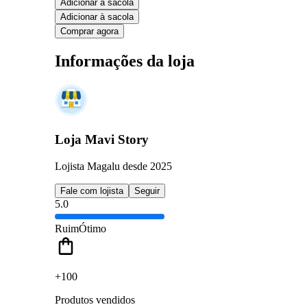
Adicionar à sacola
Adicionar à sacola
Comprar agora
Informações da loja
Loja Mavi Story
Lojista Magalu desde 2025
Fale com lojista
Seguir
5.0
Ruim
Ótimo
+100
Produtos vendidos