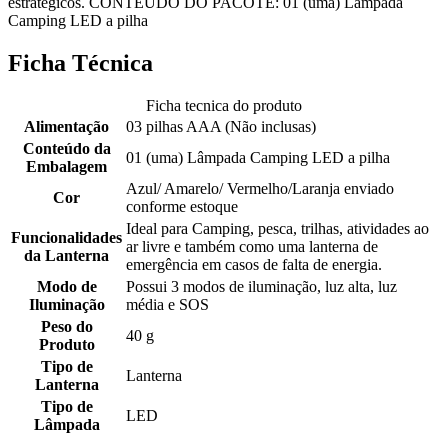
estratégicos. CONTEÚDO DO PACOTE: 01 (uma) Lâmpada
Camping LED a pilha
Ficha Técnica
Ficha tecnica do produto
Alimentação
03 pilhas AAA (Não inclusas)
Conteúdo da
01 (uma) Lâmpada Camping LED a pilha
Embalagem
Azul/ Amarelo/ Vermelho/Laranja enviado
Cor
conforme estoque
Ideal para Camping, pesca, trilhas, atividades ao
Funcionalidades
ar livre e também como uma lanterna de
da Lanterna
emergência em casos de falta de energia.
Modo de
Possui 3 modos de iluminação, luz alta, luz
Iluminação
média e SOS
Peso do
40 g
Produto
Tipo de
Lanterna
Lanterna
Tipo de
LED
Lâmpada