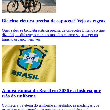
Bicicleta elétrica precisa de capacete? Veja as regras
Quer saber se bicicleta elétrica precisa de capacete? Entenda o que
diz a lei, as diferenças entre os modelos e como se proteger no
trânsito urbano. Vem ver!
A nova camisa do Brasil em 2026 e a história por
trás do uniforme
Conheça a trajetória do uniforme amarelinho, as mudanças que
marcaram cada geração e o que esperar do modelo atual