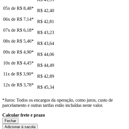
05x de
R$ 8,48
*
R$ 42,40
06x de
R$ 7,14
*
R$ 42,81
07x de
R$ 6,18
*
R$ 43,23
08x de
R$ 5,46
*
R$ 43,64
09x de
R$ 4,90
*
R$ 44,06
10x de
R$ 4,45
*
R$ 44,49
11x de
R$ 3,90
*
R$ 42,89
12x de
R$ 3,78
*
R$ 45,34
*Juros: Todos os encargos da operação, como juros, custo de
parcelamento e outras tarifas estão incluídas neste valor.
Calcular frete e prazo
Fechar
Adicionar à sacola