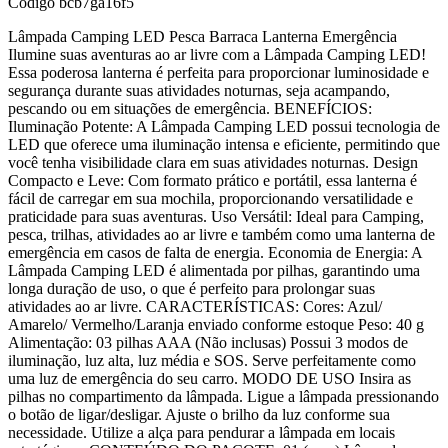
Código
bcb7ga16f5
Lâmpada Camping LED Pesca Barraca Lanterna Emergência
Ilumine suas aventuras ao ar livre com a Lâmpada Camping LED!
Essa poderosa lanterna é perfeita para proporcionar luminosidade e
segurança durante suas atividades noturnas, seja acampando,
pescando ou em situações de emergência. BENEFÍCIOS:
Iluminação Potente: A Lâmpada Camping LED possui tecnologia de
LED que oferece uma iluminação intensa e eficiente, permitindo que
você tenha visibilidade clara em suas atividades noturnas. Design
Compacto e Leve: Com formato prático e portátil, essa lanterna é
fácil de carregar em sua mochila, proporcionando versatilidade e
praticidade para suas aventuras. Uso Versátil: Ideal para Camping,
pesca, trilhas, atividades ao ar livre e também como uma lanterna de
emergência em casos de falta de energia. Economia de Energia: A
Lâmpada Camping LED é alimentada por pilhas, garantindo uma
longa duração de uso, o que é perfeito para prolongar suas
atividades ao ar livre. CARACTERÍSTICAS: Cores: Azul/
Amarelo/ Vermelho/Laranja enviado conforme estoque Peso: 40 g
Alimentação: 03 pilhas AAA (Não inclusas) Possui 3 modos de
iluminação, luz alta, luz média e SOS. Serve perfeitamente como
uma luz de emergência do seu carro. MODO DE USO Insira as
pilhas no compartimento da lâmpada. Ligue a lâmpada pressionando
o botão de ligar/desligar. Ajuste o brilho da luz conforme sua
necessidade. Utilize a alça para pendurar a lâmpada em locais