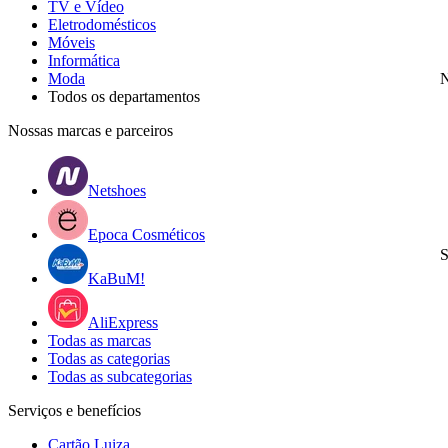
TV e Vídeo
Eletrodomésticos
Móveis
Informática
Moda
N
Todos os departamentos
Nossas marcas e parceiros
Netshoes
Epoca Cosméticos
S
KaBuM!
AliExpress
Todas as marcas
Todas as categorias
Todas as subcategorias
Serviços e benefícios
Cartão Luiza