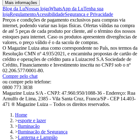
Mais informações
Blog da Lu
Nossas lojas
WhatsApp da Lu
Tenha sua
loja
Regulamento
Acessibilidade
Segurança e Privacidade
Preços e condições de pagamento exclusivos para compras via
internet, podendo variar nas lojas físicas. Ofertas válidas na compra
de até 5 peças de cada produto por cliente, até o término dos nossos
estoques para internet. Caso os produtos apresentem divergências de
valores, o preço válido é o da sacola de compras.
O Magazine Luiza atua como correspondente no País, nos termos da
Resolução CMN nº 4.935/2021, e encaminha propostas de cartão de
crédito e operações de crédito para a Luizacred S.A Sociedade de
Crédito, Financiamento e Investimento inscrita no CNPJ sob o nº
02.206.577/0001-80.
Compre pelo chat
ou compre pelo telefone:
0800 773 3838
Magazine Luiza S/A - CNPJ: 47.960.950/1088-36 - Endereço: Rua
Arnulfo de Lima, 2385 - Vila Santa Cruz, Franca/SP - CEP 14.403-
471 ® Magazine Luiza – Todos os direitos reservados.
Home
>
esporte e lazer
>
Iluminação
>
Iluminação de Segurança
>
Lanterna e Lampião