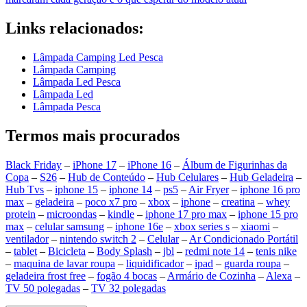
Links relacionados:
Lâmpada Camping Led Pesca
Lâmpada Camping
Lâmpada Led Pesca
Lâmpada Led
Lâmpada Pesca
Termos mais procurados
Black Friday
–
iPhone 17
–
iPhone 16
–
Álbum de Figurinhas da
Copa
–
S26
–
Hub de Conteúdo
–
Hub Celulares
–
Hub Geladeira
–
Hub Tvs
–
iphone 15
–
iphone 14
–
ps5
–
Air Fryer
–
iphone 16 pro
max
–
geladeira
–
poco x7 pro
–
xbox
–
iphone
–
creatina
–
whey
protein
–
microondas
–
kindle
–
iphone 17 pro max
–
iphone 15 pro
max
–
celular samsung
–
iphone 16e
–
xbox series s
–
xiaomi
–
ventilador
–
nintendo switch 2
–
Celular
–
Ar Condicionado Portátil
–
tablet
–
Bicicleta
–
Body Splash
–
jbl
–
redmi note 14
–
tenis nike
–
maquina de lavar roupa
–
liquidificador
–
ipad
–
guarda roupa
–
geladeira frost free
–
fogão 4 bocas
–
Armário de Cozinha
–
Alexa
–
TV 50 polegadas
–
TV 32 polegadas