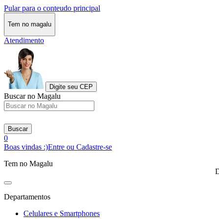
Pular para o conteudo principal
Tem no magalu
Atendimento
Digite seu CEP
Buscar no Magalu
Buscar
0
Boas vindas :)
Entre ou Cadastre-se
Tem no Magalu
D
Departamentos
Celulares e Smartphones