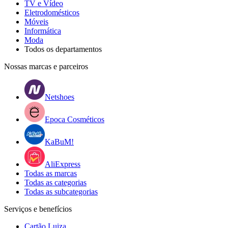
TV e Vídeo
Eletrodomésticos
Móveis
Informática
Moda
Todos os departamentos
Nossas marcas e parceiros
Netshoes
Epoca Cosméticos
KaBuM!
AliExpress
Todas as marcas
Todas as categorias
Todas as subcategorias
Serviços e benefícios
Cartão Luiza