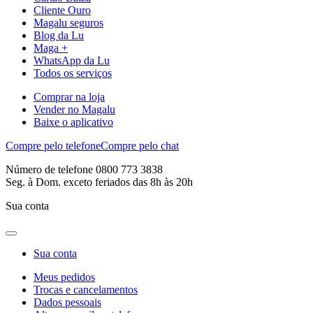
Cliente Ouro
Magalu seguros
Blog da Lu
Maga +
WhatsApp da Lu
Todos os serviços
Comprar na loja
Vender no Magalu
Baixe o aplicativo
Compre pelo telefone
Compre pelo chat
Número de telefone 0800 773 3838
Seg. à Dom. exceto feriados das 8h às 20h
Sua conta
Sua conta
Meus pedidos
Trocas e cancelamentos
Dados pessoais