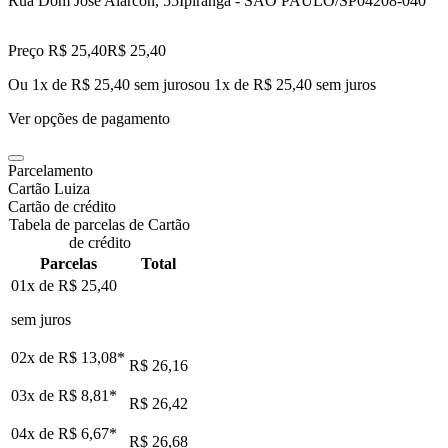
Rua Dom José Alarcon, 55
Ipiranga - SAO PAULO/SP
04208-040
Preço R$ 25,40
R$
25
,
40
Ou 1x de R$ 25,40 sem juros
ou
1
x de
R$ 25,40
sem juros
Ver opções de pagamento
Parcelamento
Cartão Luiza
Cartão de crédito
Tabela de parcelas de Cartão
de crédito
Parcelas
Total
01x de
R$ 25,40
sem juros
02x de
R$ 13,08
*
R$ 26,16
03x de
R$ 8,81
*
R$ 26,42
04x de
R$ 6,67
*
R$ 26,68