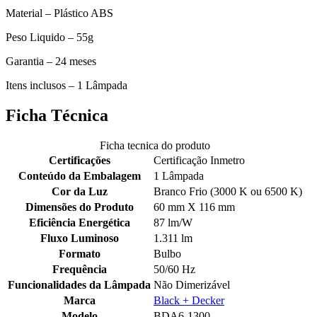
Material – Plástico ABS
Peso Liquido – 55g
Garantia – 24 meses
Itens inclusos – 1 Lâmpada
Ficha Técnica
Ficha tecnica do produto
Certificações
Certificação Inmetro
Conteúdo da Embalagem
1 Lâmpada
Cor da Luz
Branco Frio (3000 K ou 6500 K)
Dimensões do Produto
60 mm X 116 mm
Eficiência Energética
87 lm/W
Fluxo Luminoso
1.311 lm
Formato
Bulbo
Frequência
50/60 Hz
Funcionalidades da Lâmpada
Não Dimerizável
Marca
Black + Decker
Modelo
BDA6-1300