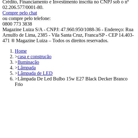
Crédito, Financiamento e Investimento inscrita no CNPJ sob o nº
02.206.577/0001-80.
Compre pelo chat
ou compre pelo telefone:
0800 773 3838
Magazine Luiza S/A - CNPJ: 47.960.950/1088-36 - Endereço: Rua
Arnulfo de Lima, 2385 - Vila Santa Cruz, Franca/SP - CEP 14.403-
471 ® Magazine Luiza – Todos os direitos reservados.
Home
>
casa e construção
>
Iluminação
>
Lâmpada
>
Lâmpada de LED
>
Lâmpada De Led Bulbo 15w E27 Black Decker Branco
Frio