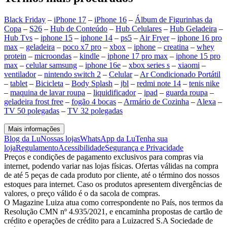
Black Friday
–
iPhone 17
–
iPhone 16
–
Álbum de Figurinhas da
Copa
–
S26
–
Hub de Conteúdo
–
Hub Celulares
–
Hub Geladeira
–
Hub Tvs
–
iphone 15
–
iphone 14
–
ps5
–
Air Fryer
–
iphone 16 pro
max
–
geladeira
–
poco x7 pro
–
xbox
–
iphone
–
creatina
–
whey
protein
–
microondas
–
kindle
–
iphone 17 pro max
–
iphone 15 pro
max
–
celular samsung
–
iphone 16e
–
xbox series s
–
xiaomi
–
ventilador
–
nintendo switch 2
–
Celular
–
Ar Condicionado Portátil
–
tablet
–
Bicicleta
–
Body Splash
–
jbl
–
redmi note 14
–
tenis nike
–
maquina de lavar roupa
–
liquidificador
–
ipad
–
guarda roupa
–
geladeira frost free
–
fogão 4 bocas
–
Armário de Cozinha
–
Alexa
–
TV 50 polegadas
–
TV 32 polegadas
Mais informações
Blog da Lu
Nossas lojas
WhatsApp da Lu
Tenha sua
loja
Regulamento
Acessibilidade
Segurança e Privacidade
Preços e condições de pagamento exclusivos para compras via
internet, podendo variar nas lojas físicas. Ofertas válidas na compra
de até 5 peças de cada produto por cliente, até o término dos nossos
estoques para internet. Caso os produtos apresentem divergências de
valores, o preço válido é o da sacola de compras.
O Magazine Luiza atua como correspondente no País, nos termos da
Resolução CMN nº 4.935/2021, e encaminha propostas de cartão de
crédito e operações de crédito para a Luizacred S.A Sociedade de