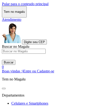
Pular para o conteudo principal
Tem no magalu
Atendimento
Digite seu CEP
Buscar no Magalu
Buscar
0
Boas vindas :)
Entre ou Cadastre-se
Tem no Magalu
Departamentos
Celulares e Smartphones