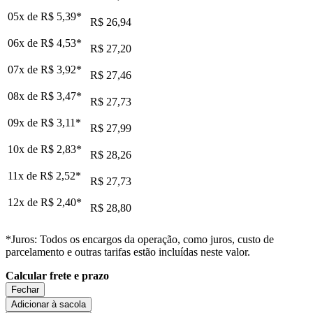
05x de
R$ 5,39
*
R$ 26,94
06x de
R$ 4,53
*
R$ 27,20
07x de
R$ 3,92
*
R$ 27,46
08x de
R$ 3,47
*
R$ 27,73
09x de
R$ 3,11
*
R$ 27,99
10x de
R$ 2,83
*
R$ 28,26
11x de
R$ 2,52
*
R$ 27,73
12x de
R$ 2,40
*
R$ 28,80
*Juros: Todos os encargos da operação, como juros, custo de
parcelamento e outras tarifas estão incluídas neste valor.
Calcular frete e prazo
Fechar
Adicionar à sacola