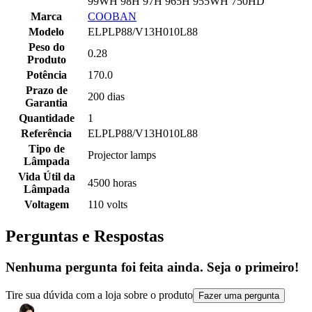
99WH 98H 97H 965H 955WH 750HD
Marca
COOBAN
Modelo
ELPLP88/V13H010L88
Peso do
0.28
Produto
Potência
170.0
Prazo de
200 dias
Garantia
Quantidade
1
Referência
ELPLP88/V13H010L88
Tipo de
Projector lamps
Lâmpada
Vida Útil da
4500 horas
Lâmpada
Voltagem
110 volts
Perguntas e Respostas
Nenhuma pergunta foi feita ainda. Seja o primeiro!
Tire sua dúvida com a loja sobre o produto
Fazer uma pergunta