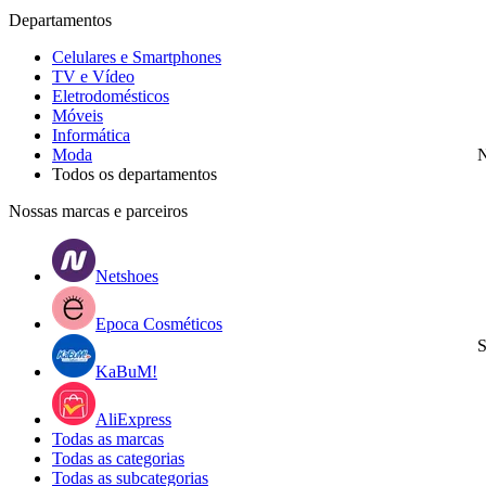
Departamentos
Celulares e Smartphones
TV e Vídeo
Eletrodomésticos
Móveis
Informática
Moda
N
Todos os departamentos
Nossas marcas e parceiros
Netshoes
Epoca Cosméticos
S
KaBuM!
AliExpress
Todas as marcas
Todas as categorias
Todas as subcategorias