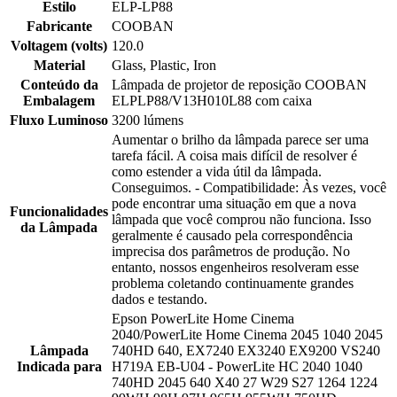
Estilo
ELP-LP88
Fabricante
COOBAN
Voltagem (volts)
120.0
Material
Glass, Plastic, Iron
Conteúdo da
Lâmpada de projetor de reposição COOBAN
Embalagem
ELPLP88/V13H010L88 com caixa
Fluxo Luminoso
3200 lúmens
Aumentar o brilho da lâmpada parece ser uma
tarefa fácil. A coisa mais difícil de resolver é
como estender a vida útil da lâmpada.
Conseguimos. - Compatibilidade: Às vezes, você
pode encontrar uma situação em que a nova
Funcionalidades
lâmpada que você comprou não funciona. Isso
da Lâmpada
geralmente é causado pela correspondência
imprecisa dos parâmetros de produção. No
entanto, nossos engenheiros resolveram esse
problema coletando continuamente grandes
dados e testando.
Epson PowerLite Home Cinema
2040/PowerLite Home Cinema 2045 1040 2045
Lâmpada
740HD 640, EX7240 EX3240 EX9200 VS240
Indicada para
H719A EB-U04 - PowerLite HC 2040 1040
740HD 2045 640 X40 27 W29 S27 1264 1224