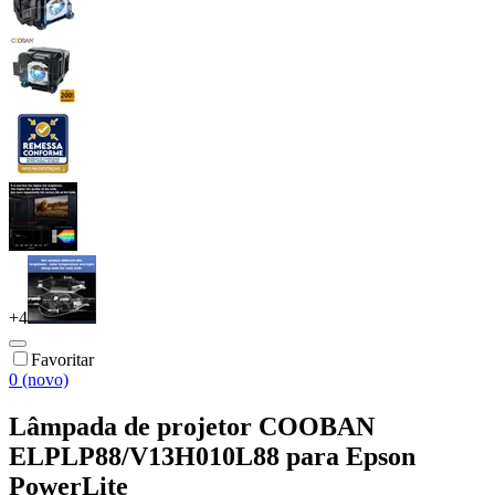
+
4
Favoritar
0 (novo)
Lâmpada de projetor COOBAN
ELPLP88/V13H010L88 para Epson
PowerLite