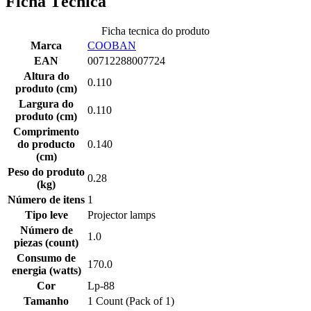
Ficha Técnica
Ficha tecnica do produto
Marca
COOBAN
EAN
00712288007724
Altura do
0.110
produto (cm)
Largura do
0.110
produto (cm)
Comprimento
do producto
0.140
(cm)
Peso do produto
0.28
(kg)
Número de itens
1
Tipo leve
Projector lamps
Número de
1.0
piezas (count)
Consumo de
170.0
energia (watts)
Cor
Lp-88
Tamanho
1 Count (Pack of 1)