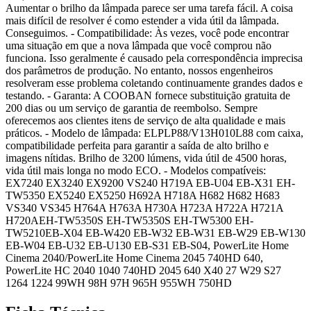
Aumentar o brilho da lâmpada parece ser uma tarefa fácil. A coisa
mais difícil de resolver é como estender a vida útil da lâmpada.
Conseguimos. - Compatibilidade: Às vezes, você pode encontrar
uma situação em que a nova lâmpada que você comprou não
funciona. Isso geralmente é causado pela correspondência imprecisa
dos parâmetros de produção. No entanto, nossos engenheiros
resolveram esse problema coletando continuamente grandes dados e
testando. - Garanta: A COOBAN fornece substituição gratuita de
200 dias ou um serviço de garantia de reembolso. Sempre
oferecemos aos clientes itens de serviço de alta qualidade e mais
práticos. - Modelo de lâmpada: ELPLP88/V13H010L88 com caixa,
compatibilidade perfeita para garantir a saída de alto brilho e
imagens nítidas. Brilho de 3200 lúmens, vida útil de 4500 horas,
vida útil mais longa no modo ECO. - Modelos compatíveis:
EX7240 EX3240 EX9200 VS240 H719A EB-U04 EB-X31 EH-
TW5350 EX5240 EX5250 H692A H718A H682 H682 H683
VS340 VS345 H764A H763A H730A H723A H722A H721A
H720AEH-TW5350S EH-TW5350S EH-TW5300 EH-
TW5210EB-X04 EB-W420 EB-W32 EB-W31 EB-W29 EB-W130
EB-W04 EB-U32 EB-U130 EB-S31 EB-S04, PowerLite Home
Cinema 2040/PowerLite Home Cinema 2045 740HD 640,
PowerLite HC 2040 1040 740HD 2045 640 X40 27 W29 S27
1264 1224 99WH 98H 97H 965H 955WH 750HD