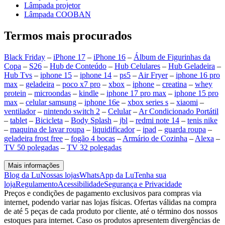
Lâmpada projetor
Lâmpada COOBAN
Termos mais procurados
Black Friday
–
iPhone 17
–
iPhone 16
–
Álbum de Figurinhas da
Copa
–
S26
–
Hub de Conteúdo
–
Hub Celulares
–
Hub Geladeira
–
Hub Tvs
–
iphone 15
–
iphone 14
–
ps5
–
Air Fryer
–
iphone 16 pro
max
–
geladeira
–
poco x7 pro
–
xbox
–
iphone
–
creatina
–
whey
protein
–
microondas
–
kindle
–
iphone 17 pro max
–
iphone 15 pro
max
–
celular samsung
–
iphone 16e
–
xbox series s
–
xiaomi
–
ventilador
–
nintendo switch 2
–
Celular
–
Ar Condicionado Portátil
–
tablet
–
Bicicleta
–
Body Splash
–
jbl
–
redmi note 14
–
tenis nike
–
maquina de lavar roupa
–
liquidificador
–
ipad
–
guarda roupa
–
geladeira frost free
–
fogão 4 bocas
–
Armário de Cozinha
–
Alexa
–
TV 50 polegadas
–
TV 32 polegadas
Mais informações
Blog da Lu
Nossas lojas
WhatsApp da Lu
Tenha sua
loja
Regulamento
Acessibilidade
Segurança e Privacidade
Preços e condições de pagamento exclusivos para compras via
internet, podendo variar nas lojas físicas. Ofertas válidas na compra
de até 5 peças de cada produto por cliente, até o término dos nossos
estoques para internet. Caso os produtos apresentem divergências de