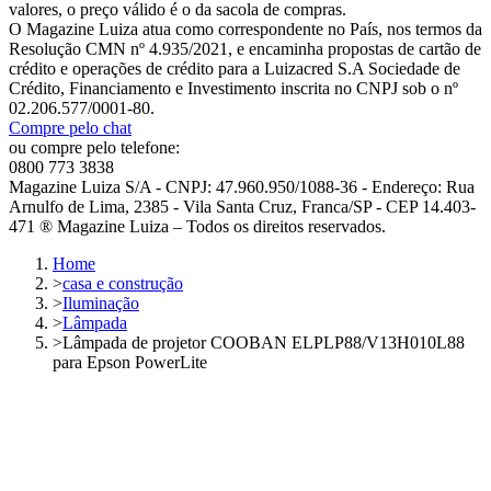
valores, o preço válido é o da sacola de compras.
O Magazine Luiza atua como correspondente no País, nos termos da
Resolução CMN nº 4.935/2021, e encaminha propostas de cartão de
crédito e operações de crédito para a Luizacred S.A Sociedade de
Crédito, Financiamento e Investimento inscrita no CNPJ sob o nº
02.206.577/0001-80.
Compre pelo chat
ou compre pelo telefone:
0800 773 3838
Magazine Luiza S/A - CNPJ: 47.960.950/1088-36 - Endereço: Rua
Arnulfo de Lima, 2385 - Vila Santa Cruz, Franca/SP - CEP 14.403-
471 ® Magazine Luiza – Todos os direitos reservados.
Home
>
casa e construção
>
Iluminação
>
Lâmpada
>
Lâmpada de projetor COOBAN ELPLP88/V13H010L88
para Epson PowerLite