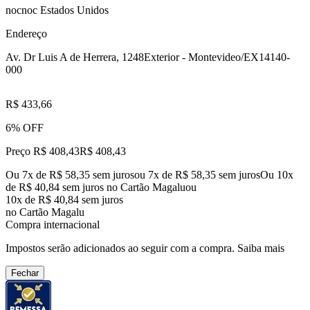
nocnoc Estados Unidos
Endereço
Av. Dr Luis A de Herrera, 1248
Exterior - Montevideo/EX
14140-
000
R$ 433,66
6% OFF
Preço R$ 408,43
R$
408
,
43
Ou 7x de R$ 58,35 sem juros
ou
7
x de
R$ 58,35
sem juros
Ou 10x
de R$ 40,84 sem juros no Cartão Magalu
ou
10
x de
R$ 40,84
sem juros
no Cartão Magalu
Compra internacional
Impostos serão adicionados ao seguir com a compra.
Saiba mais
Fechar