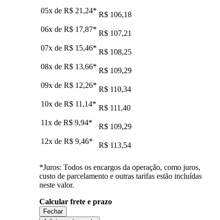
05x de
R$ 21,24
*
R$ 106,18
06x de
R$ 17,87
*
R$ 107,21
07x de
R$ 15,46
*
R$ 108,25
08x de
R$ 13,66
*
R$ 109,29
09x de
R$ 12,26
*
R$ 110,34
10x de
R$ 11,14
*
R$ 111,40
11x de
R$ 9,94
*
R$ 109,29
12x de
R$ 9,46
*
R$ 113,54
*Juros: Todos os encargos da operação, como juros,
custo de parcelamento e outras tarifas estão incluídas
neste valor.
Calcular frete e prazo
Fechar