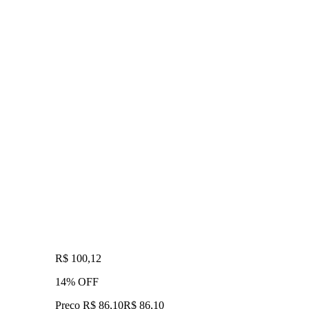
R$ 100,12
14% OFF
Preço R$ 86,10
R$
86
,
10