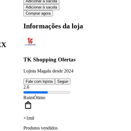
Adicionar à sacola
Adicionar à sacola
Comprar agora
Informações da loja
EX
TK Shopping Ofertas
Lojista Magalu desde 2024
Fale com lojista
Seguir
2.6
Ruim
Ótimo
+1mil
Produtos vendidos