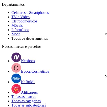
Departamentos
Celulares e Smartphones
TV e Vídeo
Eletrodomésticos
Móveis
Informática
Moda
N
Todos os departamentos
Nossas marcas e parceiros
Netshoes
Epoca Cosméticos
S
KaBuM!
AliExpress
Todas as marcas
Todas as categorias
Todas as subcategorias