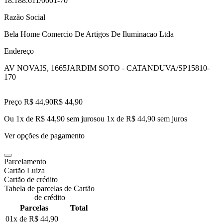
18.188.611/0001-70
Razão Social
Bela Home Comercio De Artigos De Iluminacao Ltda
Endereço
AV NOVAIS, 1665
JARDIM SOTO - CATANDUVA/SP
15810-
170
Preço R$ 44,90
R$
44
,
90
Ou 1x de R$ 44,90 sem juros
ou
1
x de
R$ 44,90
sem juros
Ver opções de pagamento
Parcelamento
Cartão Luiza
Cartão de crédito
Tabela de parcelas de Cartão
de crédito
Parcelas
Total
01x de
R$ 44,90