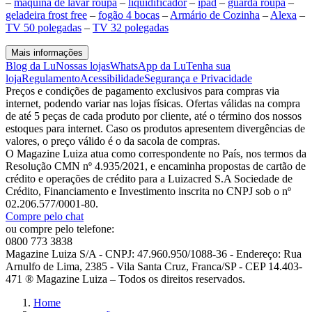
–
maquina de lavar roupa
–
liquidificador
–
ipad
–
guarda roupa
–
geladeira frost free
–
fogão 4 bocas
–
Armário de Cozinha
–
Alexa
–
TV 50 polegadas
–
TV 32 polegadas
Mais informações
Blog da Lu
Nossas lojas
WhatsApp da Lu
Tenha sua
loja
Regulamento
Acessibilidade
Segurança e Privacidade
Preços e condições de pagamento exclusivos para compras via
internet, podendo variar nas lojas físicas. Ofertas válidas na compra
de até 5 peças de cada produto por cliente, até o término dos nossos
estoques para internet. Caso os produtos apresentem divergências de
valores, o preço válido é o da sacola de compras.
O Magazine Luiza atua como correspondente no País, nos termos da
Resolução CMN nº 4.935/2021, e encaminha propostas de cartão de
crédito e operações de crédito para a Luizacred S.A Sociedade de
Crédito, Financiamento e Investimento inscrita no CNPJ sob o nº
02.206.577/0001-80.
Compre pelo chat
ou compre pelo telefone:
0800 773 3838
Magazine Luiza S/A - CNPJ: 47.960.950/1088-36 - Endereço: Rua
Arnulfo de Lima, 2385 - Vila Santa Cruz, Franca/SP - CEP 14.403-
471 ® Magazine Luiza – Todos os direitos reservados.
Home