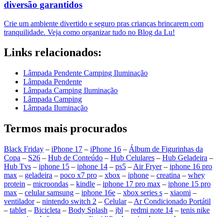
diversão garantidos
Crie um ambiente divertido e seguro pras crianças brincarem com
tranquilidade. Veja como organizar tudo no Blog da Lu!
Links relacionados:
Lâmpada Pendente Camping Iluminação
Lâmpada Pendente
Lâmpada Camping Iluminação
Lâmpada Camping
Lâmpada Iluminação
Termos mais procurados
Black Friday
–
iPhone 17
–
iPhone 16
–
Álbum de Figurinhas da
Copa
–
S26
–
Hub de Conteúdo
–
Hub Celulares
–
Hub Geladeira
–
Hub Tvs
–
iphone 15
–
iphone 14
–
ps5
–
Air Fryer
–
iphone 16 pro
max
–
geladeira
–
poco x7 pro
–
xbox
–
iphone
–
creatina
–
whey
protein
–
microondas
–
kindle
–
iphone 17 pro max
–
iphone 15 pro
max
–
celular samsung
–
iphone 16e
–
xbox series s
–
xiaomi
–
ventilador
–
nintendo switch 2
–
Celular
–
Ar Condicionado Portátil
–
tablet
–
Bicicleta
–
Body Splash
–
jbl
–
redmi note 14
–
tenis nike