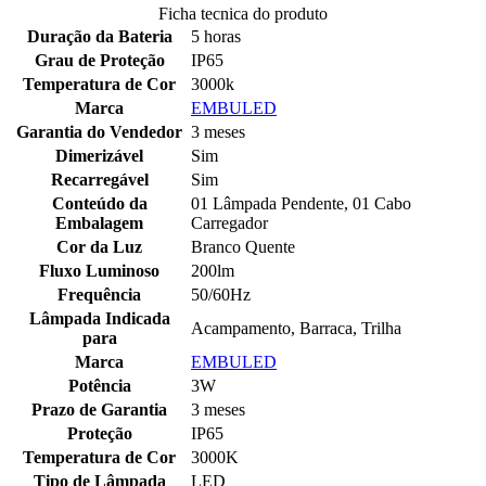
Ficha tecnica do produto
Duração da Bateria
5 horas
Grau de Proteção
IP65
Temperatura de Cor
3000k
Marca
EMBULED
Garantia do Vendedor
3 meses
Dimerizável
Sim
Recarregável
Sim
Conteúdo da
01 Lâmpada Pendente, 01 Cabo
Embalagem
Carregador
Cor da Luz
Branco Quente
Fluxo Luminoso
200lm
Frequência
50/60Hz
Lâmpada Indicada
Acampamento, Barraca, Trilha
para
Marca
EMBULED
Potência
3W
Prazo de Garantia
3 meses
Proteção
IP65
Temperatura de Cor
3000K
Tipo de Lâmpada
LED