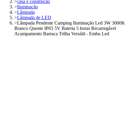
>
casa e construção
>
Iluminação
>
Lâmpada
>
Lâmpada de LED
>
Lâmpada Pendente Camping Iluminação Led 3W 3000K
Branco Quente IP65 5V Bateria 5 horas Recarregável
Acampamento Barraca Trilha Versátil - Embu Led