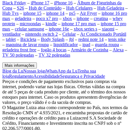
Black Friday
–
iPhone 17
–
iPhone 16
–
Álbum de Figurinhas da
Copa
–
S26
–
Hub de Conteúdo
–
Hub Celulares
–
Hub Geladeira
–
Hub Tvs
–
iphone 15
–
iphone 14
–
ps5
–
Air Fryer
–
iphone 16 pro
max
–
geladeira
–
poco x7 pro
–
xbox
–
iphone
–
creatina
–
whey
protein
–
microondas
–
kindle
–
iphone 17 pro max
–
iphone 15 pro
max
–
celular samsung
–
iphone 16e
–
xbox series s
–
xiaomi
–
ventilador
–
nintendo switch 2
–
Celular
–
Ar Condicionado Portátil
–
tablet
–
Bicicleta
–
Body Splash
–
jbl
–
redmi note 14
–
tenis nike
–
maquina de lavar roupa
–
liquidificador
–
ipad
–
guarda roupa
–
geladeira frost free
–
fogão 4 bocas
–
Armário de Cozinha
–
Alexa
–
TV 50 polegadas
–
TV 32 polegadas
Mais informações
Blog da Lu
Nossas lojas
WhatsApp da Lu
Tenha sua
loja
Regulamento
Acessibilidade
Segurança e Privacidade
Preços e condições de pagamento exclusivos para compras via
internet, podendo variar nas lojas físicas. Ofertas válidas na compra
de até 5 peças de cada produto por cliente, até o término dos nossos
estoques para internet. Caso os produtos apresentem divergências de
valores, o preço válido é o da sacola de compras.
O Magazine Luiza atua como correspondente no País, nos termos da
Resolução CMN nº 4.935/2021, e encaminha propostas de cartão de
crédito e operações de crédito para a Luizacred S.A Sociedade de
Crédito, Financiamento e Investimento inscrita no CNPJ sob o nº
02.206.577/0001-80.