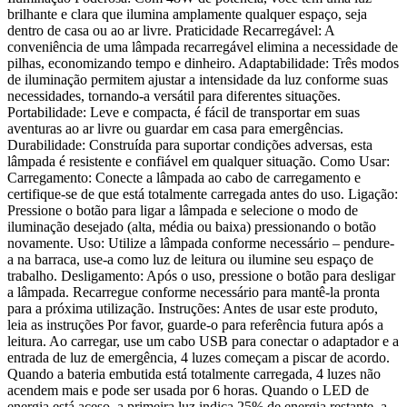
brilhante e clara que ilumina amplamente qualquer espaço, seja
dentro de casa ou ao ar livre. Praticidade Recarregável: A
conveniência de uma lâmpada recarregável elimina a necessidade de
pilhas, economizando tempo e dinheiro. Adaptabilidade: Três modos
de iluminação permitem ajustar a intensidade da luz conforme suas
necessidades, tornando-a versátil para diferentes situações.
Portabilidade: Leve e compacta, é fácil de transportar em suas
aventuras ao ar livre ou guardar em casa para emergências.
Durabilidade: Construída para suportar condições adversas, esta
lâmpada é resistente e confiável em qualquer situação. Como Usar:
Carregamento: Conecte a lâmpada ao cabo de carregamento e
certifique-se de que está totalmente carregada antes do uso. Ligação:
Pressione o botão para ligar a lâmpada e selecione o modo de
iluminação desejado (alta, média ou baixa) pressionando o botão
novamente. Uso: Utilize a lâmpada conforme necessário – pendure-
a na barraca, use-a como luz de leitura ou ilumine seu espaço de
trabalho. Desligamento: Após o uso, pressione o botão para desligar
a lâmpada. Recarregue conforme necessário para mantê-la pronta
para a próxima utilização. Instruções: Antes de usar este produto,
leia as instruções Por favor, guarde-o para referência futura após a
leitura. Ao carregar, use um cabo USB para conectar o adaptador e a
entrada de luz de emergência, 4 luzes começam a piscar de acordo.
Quando a bateria embutida está totalmente carregada, 4 luzes não
acendem mais e pode ser usada por 6 horas. Quando o LED de
energia está aceso, a primeira luz indica 25% de energia restante, a