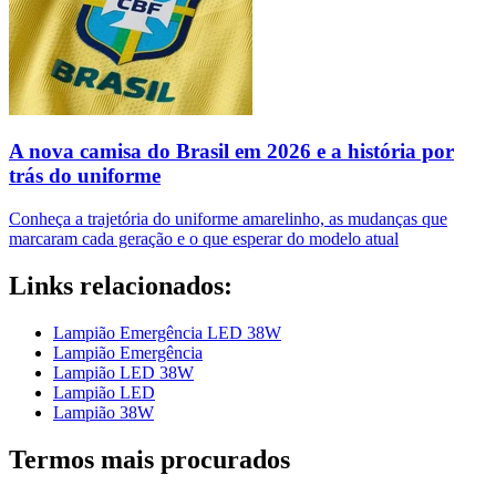
A nova camisa do Brasil em 2026 e a história por
trás do uniforme
Conheça a trajetória do uniforme amarelinho, as mudanças que
marcaram cada geração e o que esperar do modelo atual
Links relacionados:
Lampião Emergência LED 38W
Lampião Emergência
Lampião LED 38W
Lampião LED
Lampião 38W
Termos mais procurados