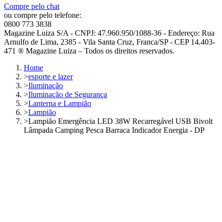
Compre pelo chat
ou compre pelo telefone:
0800 773 3838
Magazine Luiza S/A - CNPJ: 47.960.950/1088-36 - Endereço: Rua
Arnulfo de Lima, 2385 - Vila Santa Cruz, Franca/SP - CEP 14.403-
471 ® Magazine Luiza – Todos os direitos reservados.
Home
>
esporte e lazer
>
Iluminação
>
Iluminação de Segurança
>
Lanterna e Lampião
>
Lampião
>
Lampião Emergência LED 38W Recarregável USB Bivolt
Lâmpada Camping Pesca Barraca Indicador Energia - DP