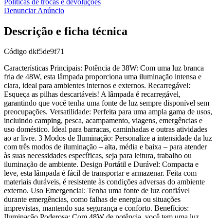
Políticas de trocas e devoluções
Denunciar Anúncio
Descrição e ficha técnica
Código
dkf5de9f71
Características Principais: Potência de 38W: Com uma luz branca
fria de 48W, esta lâmpada proporciona uma iluminação intensa e
clara, ideal para ambientes internos e externos. Recarregável:
Esqueça as pilhas descartáveis! A lâmpada é recarregável,
garantindo que você tenha uma fonte de luz sempre disponível sem
preocupações. Versatilidade: Perfeita para uma ampla gama de usos,
incluindo camping, pesca, acampamento, viagens, emergências e
uso doméstico. Ideal para barracas, caminhadas e outras atividades
ao ar livre. 3 Modos de Iluminação: Personalize a intensidade da luz
com três modos de iluminação – alta, média e baixa – para atender
às suas necessidades específicas, seja para leitura, trabalho ou
iluminação de ambiente. Design Portátil e Durável: Compacta e
leve, esta lâmpada é fácil de transportar e armazenar. Feita com
materiais duráveis, é resistente às condições adversas do ambiente
externo. Uso Emergencial: Tenha uma fonte de luz confiável
durante emergências, como falhas de energia ou situações
imprevistas, mantendo sua segurança e conforto. Benefícios:
Iluminação Poderosa: Com 48W de potência, você tem uma luz