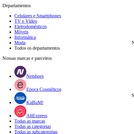
Departamentos
Celulares e Smartphones
TV e Vídeo
Eletrodomésticos
Móveis
Informática
Moda
N
Todos os departamentos
Nossas marcas e parceiros
Netshoes
Epoca Cosméticos
S
KaBuM!
AliExpress
Todas as marcas
Todas as categorias
Todas as subcategorias