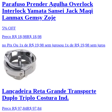
Parafuso Prender Agulha Overlock
Interlock Yamata Sansei Jack Maqi
Lanmax Gemsy Zoje
5% OFF
Preço R$ 18,98
R$
18
,
98
no Pix
Ou 1x de R$ 19,98 sem juros
ou
1
x de
R$ 19,98
sem juros
Lançadeira Reta Grande Transporte
Duplo Triplo Costura Ind.
Preço R$ 97,84
R$
97
,
84