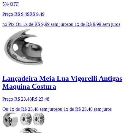
5% OFF
Preço R$ 9,49
R$
9
,
49
no Pix
Ou 1x de R$ 9,99 sem juros
ou
1
x de
R$ 9,99
sem juros
Lançadeira Meia Lua Vigorelli Antigas
Maquina Costura
Preço R$ 23,48
R$
23
,
48
Ou 1x de R$ 23,48 sem juros
ou
1
x de
R$ 23,48
sem juros