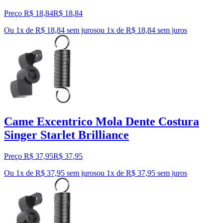
Preço R$ 18,84
R$
18
,
84
Ou 1x de R$ 18,84 sem juros
ou
1
x de
R$ 18,84
sem juros
Came Excentrico Mola Dente Costura
Singer Starlet Brilliance
Preço R$ 37,95
R$
37
,
95
Ou 1x de R$ 37,95 sem juros
ou
1
x de
R$ 37,95
sem juros