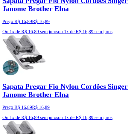
Sapata Pregar Fio Nylon Cordões Singer
Janome Brother Elna
Preço R$ 16,89
R$
16
,
89
Ou 1x de R$ 16,89 sem juros
ou
1
x de
R$ 16,89
sem juros
Sapata Pregar Fio Nylon Cordões Singer
Janome Brother Elna
Preço R$ 16,89
R$
16
,
89
Ou 1x de R$ 16,89 sem juros
ou
1
x de
R$ 16,89
sem juros