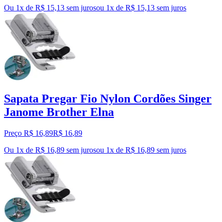
Ou 1x de R$ 15,13 sem juros
ou
1
x de
R$ 15,13
sem juros
Sapata Pregar Fio Nylon Cordões Singer
Janome Brother Elna
Preço R$ 16,89
R$
16
,
89
Ou 1x de R$ 16,89 sem juros
ou
1
x de
R$ 16,89
sem juros