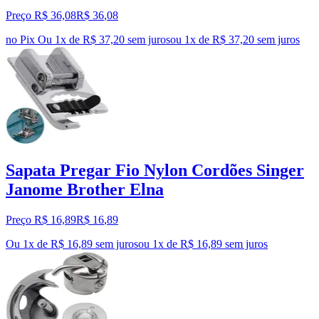
Preço R$ 36,08
R$
36
,
08
no Pix
Ou 1x de R$ 37,20 sem juros
ou
1
x de
R$ 37,20
sem juros
Sapata Pregar Fio Nylon Cordões Singer
Janome Brother Elna
Preço R$ 16,89
R$
16
,
89
Ou 1x de R$ 16,89 sem juros
ou
1
x de
R$ 16,89
sem juros