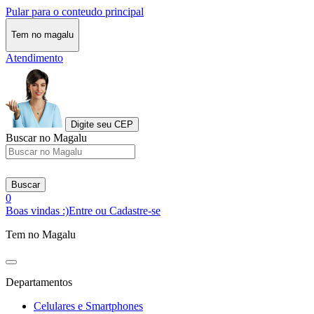
Pular para o conteudo principal
Tem no magalu
Atendimento
Digite seu CEP
Buscar no Magalu
Buscar
0
Boas vindas :)
Entre ou Cadastre-se
Tem no Magalu
Departamentos
Celulares e Smartphones