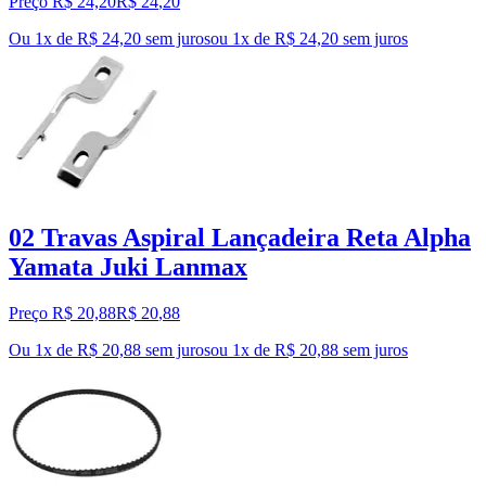
Preço R$ 24,20
R$
24
,
20
Ou 1x de R$ 24,20 sem juros
ou
1
x de
R$ 24,20
sem juros
02 Travas Aspiral Lançadeira Reta Alpha
Yamata Juki Lanmax
Preço R$ 20,88
R$
20
,
88
Ou 1x de R$ 20,88 sem juros
ou
1
x de
R$ 20,88
sem juros