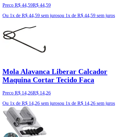
Preço R$ 44,59
R$
44
,
59
Ou 1x de R$ 44,59 sem juros
ou
1
x de
R$ 44,59
sem juros
Mola Alavanca Liberar Calcador
Maquina Cortar Tecido Faca
Preço R$ 14,26
R$
14
,
26
Ou 1x de R$ 14,26 sem juros
ou
1
x de
R$ 14,26
sem juros