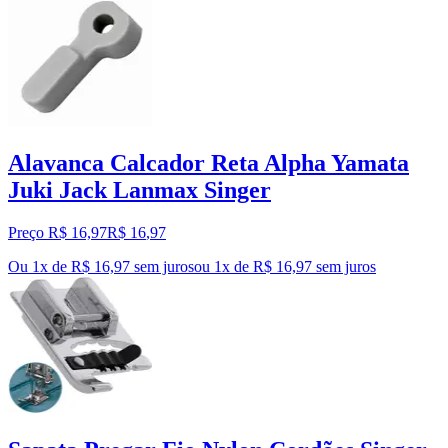
Alavanca Calcador Reta Alpha Yamata
Juki Jack Lanmax Singer
Preço R$ 16,97
R$
16
,
97
Ou 1x de R$ 16,97 sem juros
ou
1
x de
R$ 16,97
sem juros