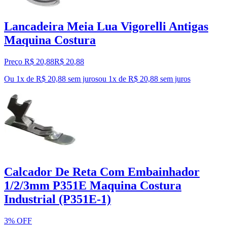
Lancadeira Meia Lua Vigorelli Antigas
Maquina Costura
Preço R$ 20,88
R$
20
,
88
Ou 1x de R$ 20,88 sem juros
ou
1
x de
R$ 20,88
sem juros
Calcador De Reta Com Embainhador
1/2/3mm P351E Maquina Costura
Industrial (P351E-1)
3% OFF