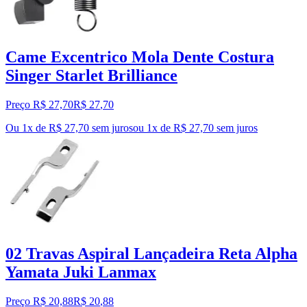
Came Excentrico Mola Dente Costura
Singer Starlet Brilliance
Preço R$ 27,70
R$
27
,
70
Ou 1x de R$ 27,70 sem juros
ou
1
x de
R$ 27,70
sem juros
02 Travas Aspiral Lançadeira Reta Alpha
Yamata Juki Lanmax
Preço R$ 20,88
R$
20
,
88