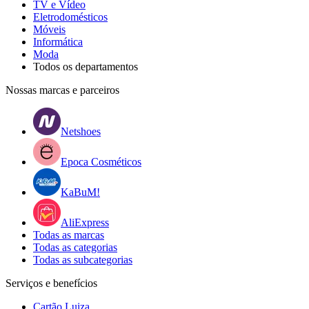
TV e Vídeo
Eletrodomésticos
Móveis
Informática
Moda
Todos os departamentos
Nossas marcas e parceiros
Netshoes
Epoca Cosméticos
KaBuM!
AliExpress
Todas as marcas
Todas as categorias
Todas as subcategorias
Serviços e benefícios
Cartão Luiza