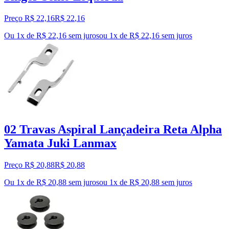
Preço R$ 22,16
R$
22
,
16
Ou 1x de R$ 22,16 sem juros
ou
1
x de
R$ 22,16
sem juros
02 Travas Aspiral Lançadeira Reta Alpha
Yamata Juki Lanmax
Preço R$ 20,88
R$
20
,
88
Ou 1x de R$ 20,88 sem juros
ou
1
x de
R$ 20,88
sem juros