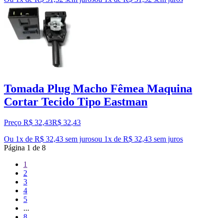
Tomada Plug Macho Fêmea Maquina
Cortar Tecido Tipo Eastman
Preço R$ 32,43
R$
32
,
43
Ou 1x de R$ 32,43 sem juros
ou
1
x de
R$ 32,43
sem juros
Página
1
de
8
1
2
3
4
5
...
8