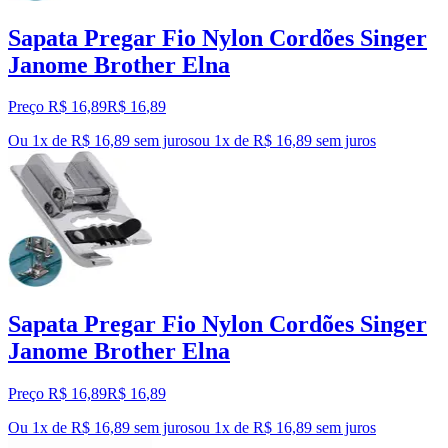
Sapata Pregar Fio Nylon Cordões Singer
Janome Brother Elna
Preço R$ 16,89
R$
16
,
89
Ou 1x de R$ 16,89 sem juros
ou
1
x de
R$ 16,89
sem juros
Sapata Pregar Fio Nylon Cordões Singer
Janome Brother Elna
Preço R$ 16,89
R$
16
,
89
Ou 1x de R$ 16,89 sem juros
ou
1
x de
R$ 16,89
sem juros