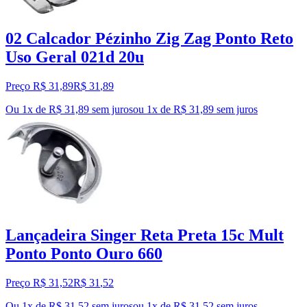
02 Calcador Pézinho Zig Zag Ponto Reto
Uso Geral 021d 20u
Preço R$ 31,89
R$
31
,
89
Ou 1x de R$ 31,89 sem juros
ou
1
x de
R$ 31,89
sem juros
Lançadeira Singer Reta Preta 15c Mult
Ponto Ponto Ouro 660
Preço R$ 31,52
R$
31
,
52
Ou 1x de R$ 31,52 sem juros
ou
1
x de
R$ 31,52
sem juros