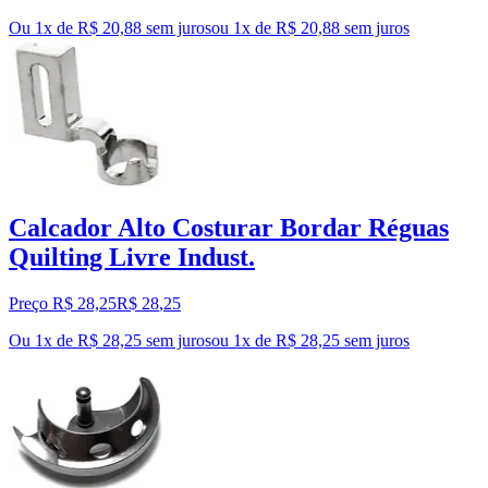
Ou 1x de R$ 20,88 sem juros
ou
1
x de
R$ 20,88
sem juros
Calcador Alto Costurar Bordar Réguas
Quilting Livre Indust.
Preço R$ 28,25
R$
28
,
25
Ou 1x de R$ 28,25 sem juros
ou
1
x de
R$ 28,25
sem juros