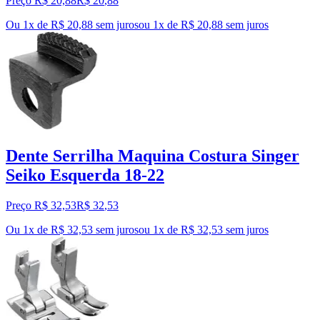
Preço R$ 20,88
R$
20
,
88
Ou 1x de R$ 20,88 sem juros
ou
1
x de
R$ 20,88
sem juros
Dente Serrilha Maquina Costura Singer
Seiko Esquerda 18-22
Preço R$ 32,53
R$
32
,
53
Ou 1x de R$ 32,53 sem juros
ou
1
x de
R$ 32,53
sem juros