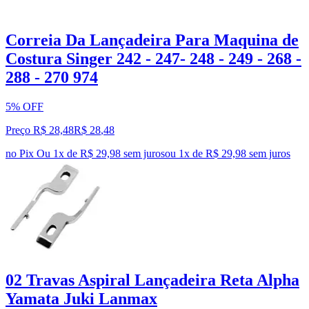
Correia Da Lançadeira Para Maquina de
Costura Singer 242 - 247- 248 - 249 - 268 -
288 - 270 974
5% OFF
Preço R$ 28,48
R$
28
,
48
no Pix
Ou 1x de R$ 29,98 sem juros
ou
1
x de
R$ 29,98
sem juros
02 Travas Aspiral Lançadeira Reta Alpha
Yamata Juki Lanmax