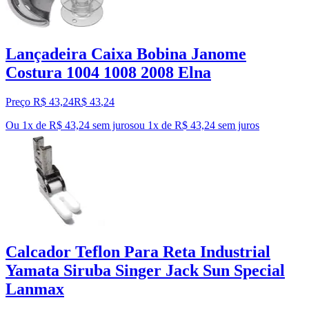
Lançadeira Caixa Bobina Janome
Costura 1004 1008 2008 Elna
Preço R$ 43,24
R$
43
,
24
Ou 1x de R$ 43,24 sem juros
ou
1
x de
R$ 43,24
sem juros
Calcador Teflon Para Reta Industrial
Yamata Siruba Singer Jack Sun Special
Lanmax