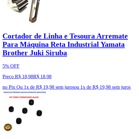
Cortador de Linha e Tesoura Arremate
Para Máquina Reta Industrial Yamata
Brother Juki Siruba
5% OFF
Preço R$ 18,98
R$
18
,
98
no Pix
Ou 1x de R$ 19,98 sem juros
ou
1
x de
R$ 19,98
sem juros