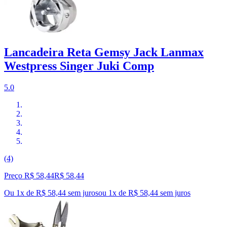
Lancadeira Reta Gemsy Jack Lanmax
Westpress Singer Juki Comp
5.0
(4)
Preço R$ 58,44
R$
58
,
44
Ou 1x de R$ 58,44 sem juros
ou
1
x de
R$ 58,44
sem juros