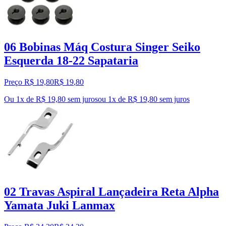
06 Bobinas Máq Costura Singer Seiko
Esquerda 18-22 Sapataria
Preço R$ 19,80
R$
19
,
80
Ou 1x de R$ 19,80 sem juros
ou
1
x de
R$ 19,80
sem juros
02 Travas Aspiral Lançadeira Reta Alpha
Yamata Juki Lanmax