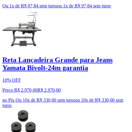
Ou 1x de R$ 97,84 sem juros
ou
1
x de
R$ 97,84
sem juros
Reta Lançadeira Grande para Jeans
Yamata Bivolt-24m garantia
10% OFF
Preço R$ 2.970,00
R$
2.970
,
00
no Pix
Ou 10x de R$ 330,00 sem juros
ou
10
x de
R$ 330,00
sem
juros