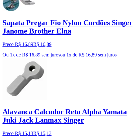
Sapata Pregar Fio Nylon Cordões Singer
Janome Brother Elna
Preço R$ 16,89
R$
16
,
89
Ou 1x de R$ 16,89 sem juros
ou
1
x de
R$ 16,89
sem juros
Alavanca Calcador Reta Alpha Yamata
Juki Jack Lanmax Singer
Preço R$ 15,13
R$
15
,
13