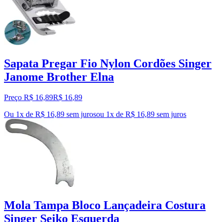
Sapata Pregar Fio Nylon Cordões Singer
Janome Brother Elna
Preço R$ 16,89
R$
16
,
89
Ou 1x de R$ 16,89 sem juros
ou
1
x de
R$ 16,89
sem juros
Mola Tampa Bloco Lançadeira Costura
Singer Seiko Esquerda