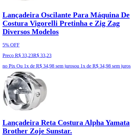
Lançadeira Oscilante Para Máquina De
Costura Vigorelli Pretinha e Zig Zag
Diversos Modelos
5% OFF
Preço R$ 33,23
R$
33
,
23
no Pix
Ou 1x de R$ 34,98 sem juros
ou
1
x de
R$ 34,98
sem juros
Lançadeira Reta Costura Alpha Yamata
Brother Zoje Sunstar.