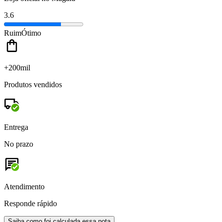
3.6
Ruim
Ótimo
+200mil
Produtos vendidos
Entrega
No prazo
Atendimento
Responde rápido
Saiba como foi calculada essa nota