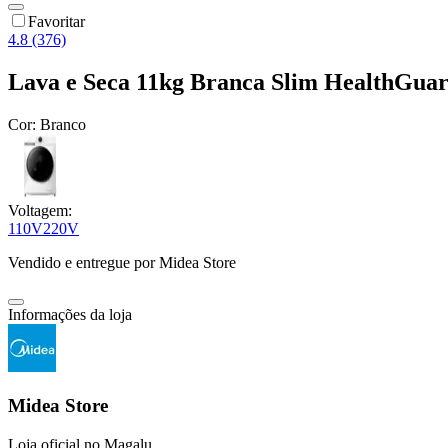
Favoritar
4.8 (376)
Lava e Seca 11kg Branca Slim HealthGua
Cor:
Branco
Voltagem:
110V
220V
Vendido e entregue por
Midea Store
Informações da loja
Midea Store
Loja oficial no Magalu