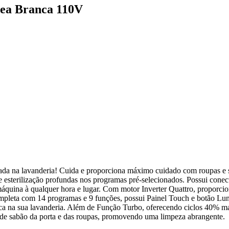
ea Branca 110V
ada na lavanderia! Cuida e proporciona máximo cuidado com roupas e
 esterilização profundas nos programas pré-selecionados. Possui conec
máquina à qualquer hora e lugar. Com motor Inverter Quattro, proporci
mpleta com 14 programas e 9 funções, possui Painel Touch e botão Lun
ica na sua lavanderia. Além de Função Turbo, oferecendo ciclos 40% ma
de sabão da porta e das roupas, promovendo uma limpeza abrangente.