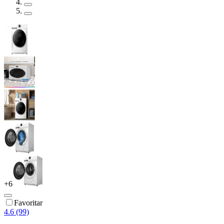
+
6
Favoritar
4.6 (99)