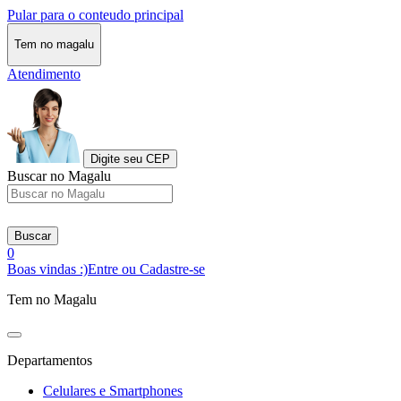
Pular para o conteudo principal
Tem no magalu
Atendimento
Digite seu CEP
Buscar no Magalu
Buscar
0
Boas vindas :)
Entre ou Cadastre-se
Tem no Magalu
Departamentos
Celulares e Smartphones