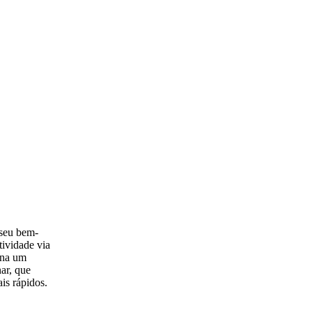
 seu bem-
tividade via
ona um
ar, que
is rápidos.