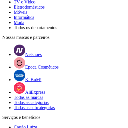
TV e Vídeo
Eletrodomésticos
Móveis
Informática
Moda
Todos os departamentos
Nossas marcas e parceiros
Netshoes
Epoca Cosméticos
KaBuM!
AliExpress
Todas as marcas
Todas as categorias
Todas as subcategorias
Serviços e benefícios
Cartão Luiza