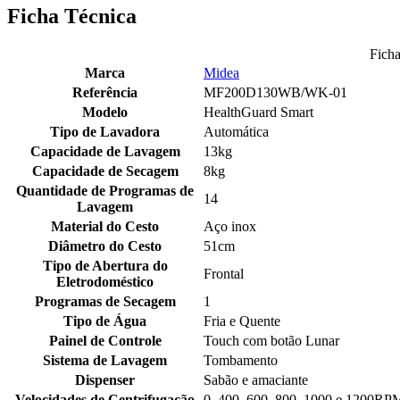
Ficha Técnica
Ficha
Marca
Midea
Referência
MF200D130WB/WK-01
Modelo
HealthGuard Smart
Tipo de Lavadora
Automática
Capacidade de Lavagem
13kg
Capacidade de Secagem
8kg
Quantidade de Programas de
14
Lavagem
Material do Cesto
Aço inox
Diâmetro do Cesto
51cm
Tipo de Abertura do
Frontal
Eletrodoméstico
Programas de Secagem
1
Tipo de Água
Fria e Quente
Painel de Controle
Touch com botão Lunar
Sistema de Lavagem
Tombamento
Dispenser
Sabão e amaciante
Velocidades de Centrifugação
0, 400, 600, 800, 1000 e 1200RP