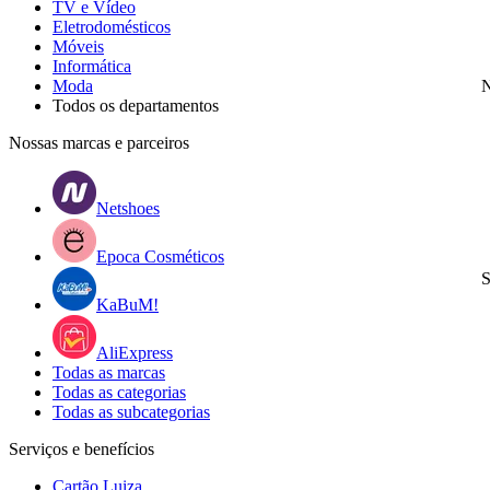
TV e Vídeo
Eletrodomésticos
Móveis
Informática
Moda
N
Todos os departamentos
Nossas marcas e parceiros
Netshoes
Epoca Cosméticos
S
KaBuM!
AliExpress
Todas as marcas
Todas as categorias
Todas as subcategorias
Serviços e benefícios
Cartão Luiza