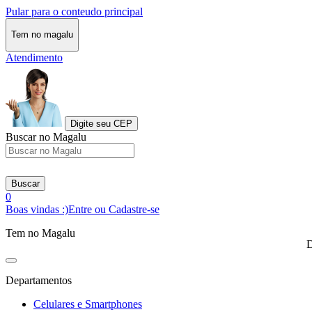
Pular para o conteudo principal
Tem no magalu
Atendimento
Digite seu CEP
Buscar no Magalu
Buscar
0
Boas vindas :)
Entre ou Cadastre-se
Tem no Magalu
D
Departamentos
Celulares e Smartphones