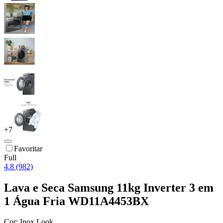
+
7
Favoritar
Full
4.8 (982)
Lava e Seca Samsung 11kg Inverter 3 em
1 Água Fria WD11A4453BX
Cor:
Inox Look