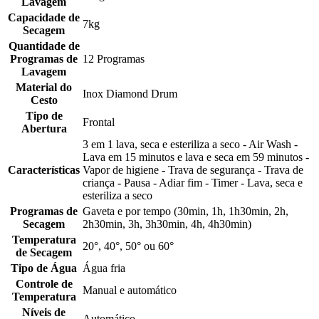
Lavagem
Capacidade de
7kg
Secagem
Quantidade de
Programas de
12 Programas
Lavagem
Material do
Inox Diamond Drum
Cesto
Tipo de
Frontal
Abertura
3 em 1 lava, seca e esteriliza a seco - Air Wash -
Lava em 15 minutos e lava e seca em 59 minutos -
Características
Vapor de higiene - Trava de segurança - Trava de
criança - Pausa - Adiar fim - Timer - Lava, seca e
esteriliza a seco
Programas de
Gaveta e por tempo (30min, 1h, 1h30min, 2h,
Secagem
2h30min, 3h, 3h30min, 4h, 4h30min)
Temperatura
20°, 40°, 50° ou 60°
de Secagem
Tipo de Água
Água fria
Controle de
Manual e automático
Temperatura
Níveis de
Automático