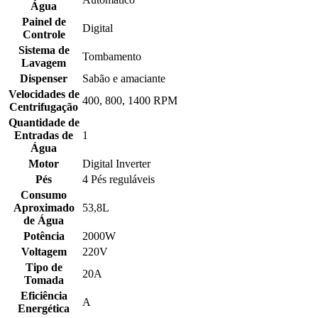
Água
Painel de
Digital
Controle
Sistema de
Tombamento
Lavagem
Dispenser
Sabão e amaciante
Velocidades de
400, 800, 1400 RPM
Centrifugação
Quantidade de
Entradas de
1
Água
Motor
Digital Inverter
Pés
4 Pés reguláveis
Consumo
Aproximado
53,8L
de Água
Potência
2000W
Voltagem
220V
Tipo de
20A
Tomada
Eficiência
A
Energética