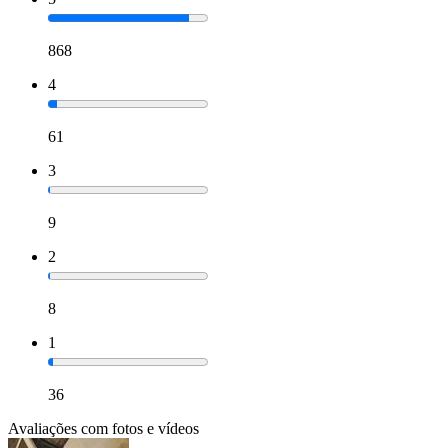
868
4
61
3
9
2
8
1
36
Avaliações com fotos e vídeos