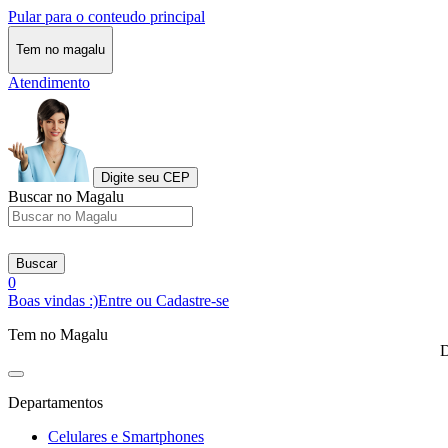
Pular para o conteudo principal
Tem no magalu
Atendimento
Digite seu CEP
Buscar no Magalu
Buscar
0
Boas vindas :)
Entre ou Cadastre-se
Tem no Magalu
D
Departamentos
Celulares e Smartphones