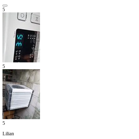
5
5
5
Lilian