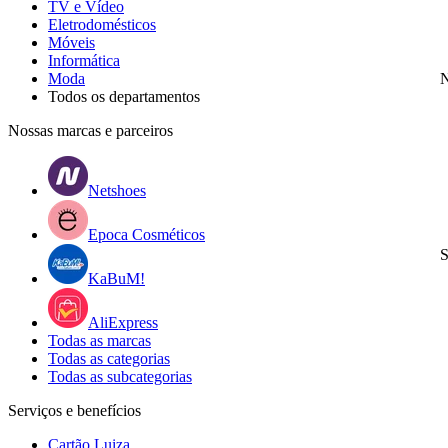
TV e Vídeo
Eletrodomésticos
Móveis
Informática
Moda
N
Todos os departamentos
Nossas marcas e parceiros
Netshoes
Epoca Cosméticos
S
KaBuM!
AliExpress
Todas as marcas
Todas as categorias
Todas as subcategorias
Serviços e benefícios
Cartão Luiza