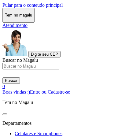
Pular para o conteudo principal
Tem no magalu
Atendimento
Digite seu CEP
Buscar no Magalu
Buscar
0
Boas vindas :)
Entre ou Cadastre-se
Tem no Magalu
Departamentos
Celulares e Smartphones