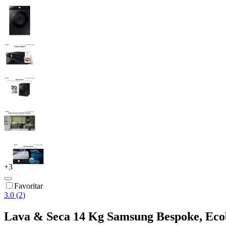
+
3
Favoritar
3.0 (2)
Lava & Seca 14 Kg Samsung Bespoke, Ecob