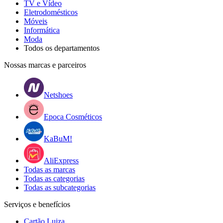
TV e Vídeo
Eletrodomésticos
Móveis
Informática
Moda
Todos os departamentos
Nossas marcas e parceiros
Netshoes
Epoca Cosméticos
KaBuM!
AliExpress
Todas as marcas
Todas as categorias
Todas as subcategorias
Serviços e benefícios
Cartão Luiza