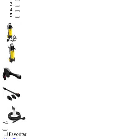
+
4
Favoritar