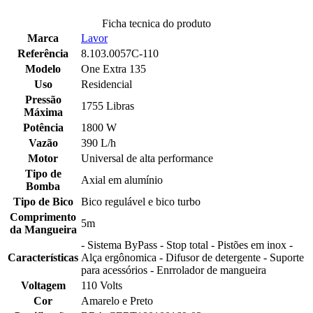
Ficha tecnica do produto
Marca
Lavor
Referência
8.103.0057C-110
Modelo
One Extra 135
Uso
Residencial
Pressão
1755 Libras
Máxima
Potência
1800 W
Vazão
390 L/h
Motor
Universal de alta performance
Tipo de
Axial em alumínio
Bomba
Tipo de Bico
Bico regulável e bico turbo
Comprimento
5m
da Mangueira
- Sistema ByPass - Stop total - Pistões em inox -
Características
Alça ergônomica - Difusor de detergente - Suporte
para acessórios - Enrrolador de mangueira
Voltagem
110 Volts
Cor
Amarelo e Preto