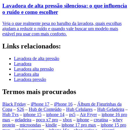
Lavadora de alta pressão silenciosa: o que influencia
o ruído e como escolher
Veja o que realmente pesa no barulho da lavadora, quais escolhas
ajudam a reduzir o ruído e quando vale buscar um modelo mais
estável pra usar com mais conforto.
Links relacionados:
Lavadora de alta pressão
Lavadora
Lavadora alta pressão
Lavadora alta
Lavadora pressão
Termos mais procurados
Black Friday
–
iPhone 17
–
iPhone 16
–
Álbum de Figurinhas da
Copa
–
S26
–
Hub de Conteúdo
–
Hub Celulares
–
Hub Geladeira
–
Hub Tvs
–
iphone 15
–
iphone 14
–
ps5
–
Air Fryer
–
iphone 16 pro
max
–
geladeira
–
poco x7 pro
–
xbox
–
iphone
–
creatina
–
whey
protein
–
microondas
–
kindle
–
iphone 17 pro max
–
iphone 15 pro