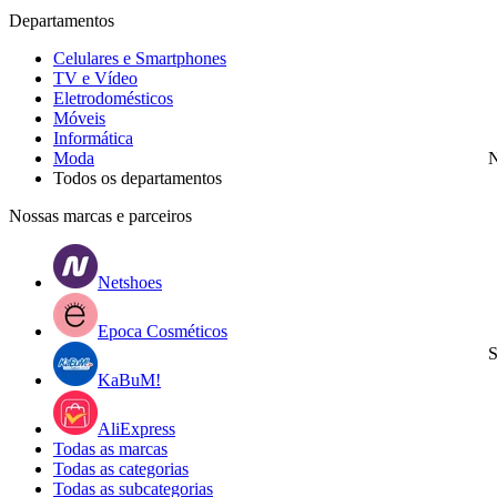
Departamentos
Celulares e Smartphones
TV e Vídeo
Eletrodomésticos
Móveis
Informática
Moda
N
Todos os departamentos
Nossas marcas e parceiros
Netshoes
Epoca Cosméticos
S
KaBuM!
AliExpress
Todas as marcas
Todas as categorias
Todas as subcategorias