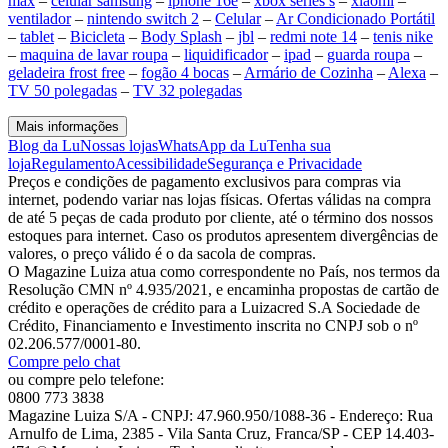
max
–
celular samsung
–
iphone 16e
–
xbox series s
–
xiaomi
–
ventilador
–
nintendo switch 2
–
Celular
–
Ar Condicionado Portátil
–
tablet
–
Bicicleta
–
Body Splash
–
jbl
–
redmi note 14
–
tenis nike
–
maquina de lavar roupa
–
liquidificador
–
ipad
–
guarda roupa
–
geladeira frost free
–
fogão 4 bocas
–
Armário de Cozinha
–
Alexa
–
TV 50 polegadas
–
TV 32 polegadas
Mais informações
Blog da Lu
Nossas lojas
WhatsApp da Lu
Tenha sua
loja
Regulamento
Acessibilidade
Segurança e Privacidade
Preços e condições de pagamento exclusivos para compras via
internet, podendo variar nas lojas físicas. Ofertas válidas na compra
de até 5 peças de cada produto por cliente, até o término dos nossos
estoques para internet. Caso os produtos apresentem divergências de
valores, o preço válido é o da sacola de compras.
O Magazine Luiza atua como correspondente no País, nos termos da
Resolução CMN nº 4.935/2021, e encaminha propostas de cartão de
crédito e operações de crédito para a Luizacred S.A Sociedade de
Crédito, Financiamento e Investimento inscrita no CNPJ sob o nº
02.206.577/0001-80.
Compre pelo chat
ou compre pelo telefone:
0800 773 3838
Magazine Luiza S/A - CNPJ: 47.960.950/1088-36 - Endereço: Rua
Arnulfo de Lima, 2385 - Vila Santa Cruz, Franca/SP - CEP 14.403-