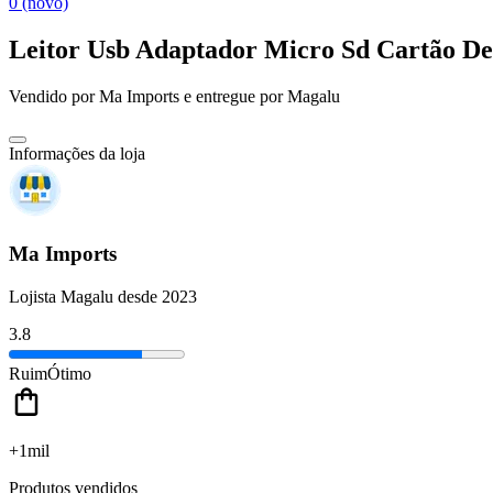
0 (novo)
Leitor Usb Adaptador Micro Sd Cartão D
Vendido por
Ma Imports
e entregue por
Magalu
Informações da loja
Ma Imports
Lojista Magalu desde 2023
3.8
Ruim
Ótimo
+1mil
Produtos vendidos