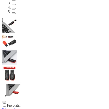
+
3
Favoritar