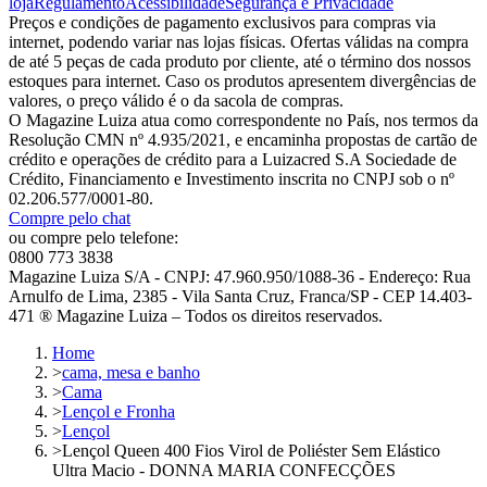
loja
Regulamento
Acessibilidade
Segurança e Privacidade
Preços e condições de pagamento exclusivos para compras via
internet, podendo variar nas lojas físicas. Ofertas válidas na compra
de até 5 peças de cada produto por cliente, até o término dos nossos
estoques para internet. Caso os produtos apresentem divergências de
valores, o preço válido é o da sacola de compras.
O Magazine Luiza atua como correspondente no País, nos termos da
Resolução CMN nº 4.935/2021, e encaminha propostas de cartão de
crédito e operações de crédito para a Luizacred S.A Sociedade de
Crédito, Financiamento e Investimento inscrita no CNPJ sob o nº
02.206.577/0001-80.
Compre pelo chat
ou compre pelo telefone:
0800 773 3838
Magazine Luiza S/A - CNPJ: 47.960.950/1088-36 - Endereço: Rua
Arnulfo de Lima, 2385 - Vila Santa Cruz, Franca/SP - CEP 14.403-
471 ® Magazine Luiza – Todos os direitos reservados.
Home
>
cama, mesa e banho
>
Cama
>
Lençol e Fronha
>
Lençol
>
Lençol Queen 400 Fios Virol de Poliéster Sem Elástico
Ultra Macio - DONNA MARIA CONFECÇÕES