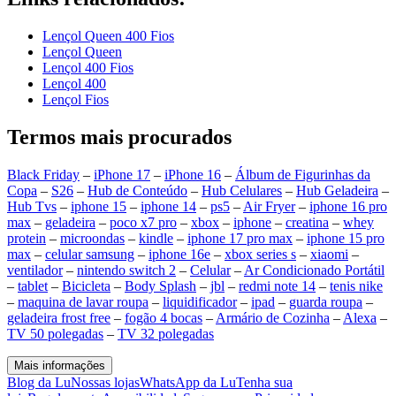
Lençol Queen 400 Fios
Lençol Queen
Lençol 400 Fios
Lençol 400
Lençol Fios
Termos mais procurados
Black Friday
–
iPhone 17
–
iPhone 16
–
Álbum de Figurinhas da
Copa
–
S26
–
Hub de Conteúdo
–
Hub Celulares
–
Hub Geladeira
–
Hub Tvs
–
iphone 15
–
iphone 14
–
ps5
–
Air Fryer
–
iphone 16 pro
max
–
geladeira
–
poco x7 pro
–
xbox
–
iphone
–
creatina
–
whey
protein
–
microondas
–
kindle
–
iphone 17 pro max
–
iphone 15 pro
max
–
celular samsung
–
iphone 16e
–
xbox series s
–
xiaomi
–
ventilador
–
nintendo switch 2
–
Celular
–
Ar Condicionado Portátil
–
tablet
–
Bicicleta
–
Body Splash
–
jbl
–
redmi note 14
–
tenis nike
–
maquina de lavar roupa
–
liquidificador
–
ipad
–
guarda roupa
–
geladeira frost free
–
fogão 4 bocas
–
Armário de Cozinha
–
Alexa
–
TV 50 polegadas
–
TV 32 polegadas
Mais informações
Blog da Lu
Nossas lojas
WhatsApp da Lu
Tenha sua