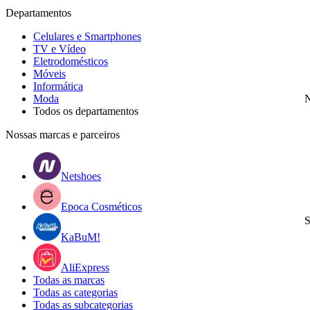
Departamentos
Celulares e Smartphones
TV e Vídeo
Eletrodomésticos
Móveis
Informática
Moda
N
Todos os departamentos
Nossas marcas e parceiros
Netshoes
Epoca Cosméticos
S
KaBuM!
AliExpress
Todas as marcas
Todas as categorias
Todas as subcategorias