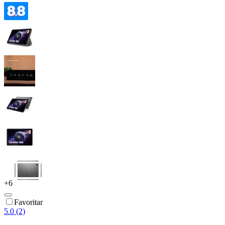
+
6
Favoritar
5.0 (2)