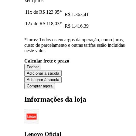
sem juros
11x de
R$ 123,95
*
R$ 1.363,41
12x de
R$ 118,03
*
R$ 1.416,39
*Juros: Todos os encargos da operação, como juros,
custo de parcelamento e outras tarifas estão incluídas
neste valor.
Calcular frete e prazo
Fechar
Adicionar à sacola
Adicionar à sacola
Comprar agora
Informações da loja
Lenovo Oficial