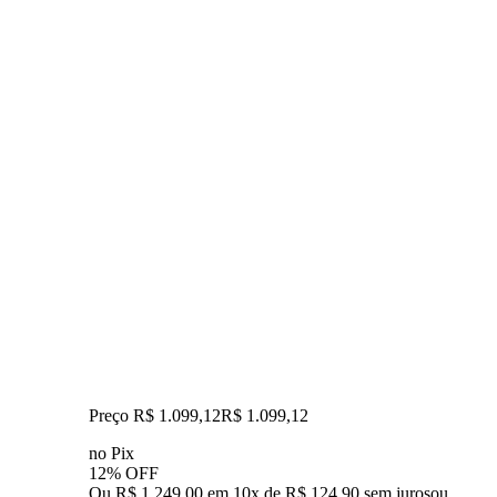
Preço R$ 1.099,12
R$
1.099
,
12
no Pix
12% OFF
Ou R$ 1.249,00 em 10x de R$ 124,90 sem juros
ou