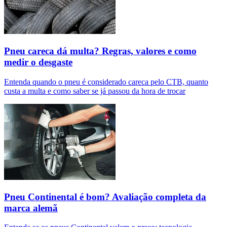
Pneu careca dá multa? Regras, valores e como
medir o desgaste
Entenda quando o pneu é considerado careca pelo CTB, quanto
custa a multa e como saber se já passou da hora de trocar
Pneu Continental é bom? Avaliação completa da
marca alemã