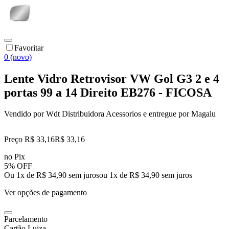
Favoritar
0 (novo)
Lente Vidro Retrovisor VW Gol G3 2 e 4
portas 99 a 14 Direito EB276 - FICOSA
Vendido por
Wdt Distribuidora Acessorios
e entregue por
Magalu
Preço R$ 33,16
R$
33
,
16
no Pix
5% OFF
Ou 1x de R$ 34,90 sem juros
ou
1
x de
R$ 34,90
sem juros
Ver opções de pagamento
Parcelamento
Cartão Luiza