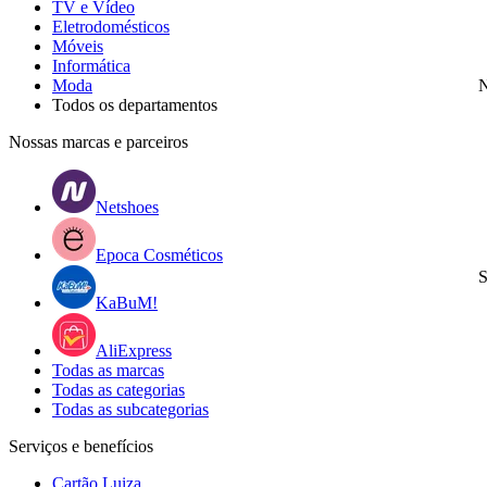
TV e Vídeo
Eletrodomésticos
Móveis
Informática
Moda
N
Todos os departamentos
Nossas marcas e parceiros
Netshoes
Epoca Cosméticos
S
KaBuM!
AliExpress
Todas as marcas
Todas as categorias
Todas as subcategorias
Serviços e benefícios
Cartão Luiza