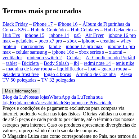
Termos mais procurados
Black Friday
–
iPhone 17
–
iPhone 16
–
Álbum de Figurinhas da
Copa
–
S26
–
Hub de Conteúdo
–
Hub Celulares
–
Hub Geladeira
–
Hub Tvs
–
iphone 15
–
iphone 14
–
ps5
–
Air Fryer
–
iphone 16 pro
max
–
geladeira
–
poco x7 pro
–
xbox
–
iphone
–
creatina
–
whey
protein
–
microondas
–
kindle
–
iphone 17 pro max
–
iphone 15 pro
max
–
celular samsung
–
iphone 16e
–
xbox series s
–
xiaomi
–
ventilador
–
nintendo switch 2
–
Celular
–
Ar Condicionado Portátil
–
tablet
–
Bicicleta
–
Body Splash
–
jbl
–
redmi note 14
–
tenis nike
–
maquina de lavar roupa
–
liquidificador
–
ipad
–
guarda roupa
–
geladeira frost free
–
fogão 4 bocas
–
Armário de Cozinha
–
Alexa
–
TV 50 polegadas
–
TV 32 polegadas
Mais informações
Blog da Lu
Nossas lojas
WhatsApp da Lu
Tenha sua
loja
Regulamento
Acessibilidade
Segurança e Privacidade
Preços e condições de pagamento exclusivos para compras via
internet, podendo variar nas lojas físicas. Ofertas válidas na compra
de até 5 peças de cada produto por cliente, até o término dos nossos
estoques para internet. Caso os produtos apresentem divergências de
valores, o preço válido é o da sacola de compras.
O Magazine Luiza atua como correspondente no País, nos termos da