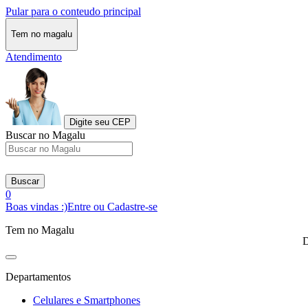
Pular para o conteudo principal
Tem no magalu
Atendimento
Digite seu CEP
Buscar no Magalu
Buscar
0
Boas vindas :)
Entre ou Cadastre-se
Tem no Magalu
D
Departamentos
Celulares e Smartphones