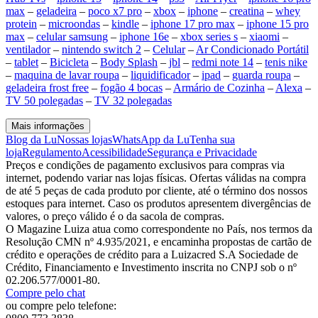
max
–
geladeira
–
poco x7 pro
–
xbox
–
iphone
–
creatina
–
whey
protein
–
microondas
–
kindle
–
iphone 17 pro max
–
iphone 15 pro
max
–
celular samsung
–
iphone 16e
–
xbox series s
–
xiaomi
–
ventilador
–
nintendo switch 2
–
Celular
–
Ar Condicionado Portátil
–
tablet
–
Bicicleta
–
Body Splash
–
jbl
–
redmi note 14
–
tenis nike
–
maquina de lavar roupa
–
liquidificador
–
ipad
–
guarda roupa
–
geladeira frost free
–
fogão 4 bocas
–
Armário de Cozinha
–
Alexa
–
TV 50 polegadas
–
TV 32 polegadas
Mais informações
Blog da Lu
Nossas lojas
WhatsApp da Lu
Tenha sua
loja
Regulamento
Acessibilidade
Segurança e Privacidade
Preços e condições de pagamento exclusivos para compras via
internet, podendo variar nas lojas físicas. Ofertas válidas na compra
de até 5 peças de cada produto por cliente, até o término dos nossos
estoques para internet. Caso os produtos apresentem divergências de
valores, o preço válido é o da sacola de compras.
O Magazine Luiza atua como correspondente no País, nos termos da
Resolução CMN nº 4.935/2021, e encaminha propostas de cartão de
crédito e operações de crédito para a Luizacred S.A Sociedade de
Crédito, Financiamento e Investimento inscrita no CNPJ sob o nº
02.206.577/0001-80.
Compre pelo chat
ou compre pelo telefone: