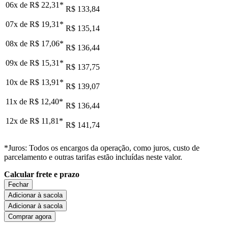
06x de
R$ 22,31
*
R$ 133,84
07x de
R$ 19,31
*
R$ 135,14
08x de
R$ 17,06
*
R$ 136,44
09x de
R$ 15,31
*
R$ 137,75
10x de
R$ 13,91
*
R$ 139,07
11x de
R$ 12,40
*
R$ 136,44
12x de
R$ 11,81
*
R$ 141,74
*Juros: Todos os encargos da operação, como juros, custo de
parcelamento e outras tarifas estão incluídas neste valor.
Calcular frete e prazo
Fechar
Adicionar à sacola
Adicionar à sacola
Comprar agora