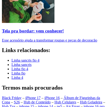
Tela pra bordar: vem conhecer!
Esse acessório ajuda a transformar roupas e peças de decoração
Links relacionados:
Linha sancris fio 4
Linha sancris
Linha fio 4
Linha fio
Linha 4
Termos mais procurados
Black Friday
–
iPhone 17
–
iPhone 16
–
Álbum de Figurinhas da
Copa
–
S26
–
Hub de Conteúdo
–
Hub Celulares
–
Hub Geladeira
–
Hub Tvs
–
iphone 15
–
iphone 14
–
ps5
–
Air Fryer
–
iphone 16 pro