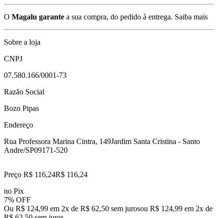
O
Magalu garante
a sua compra, do pedido à entrega.
Saiba mais
Sobre a loja
CNPJ
07.580.166/0001-73
Razão Social
Bozo Pipas
Endereço
Rua Professora Marina Cintra, 149
Jardim Santa Cristina - Santo
Andre/SP
09171-520
Preço R$ 116,24
R$
116
,
24
no Pix
7% OFF
Ou R$ 124,99 em 2x de R$ 62,50 sem juros
ou
R$ 124,99
em
2
x de
R$ 62,50
sem juros