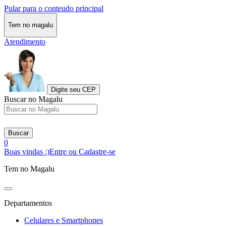
Pular para o conteudo principal
Tem no magalu
Atendimento
Digite seu CEP
Buscar no Magalu
Buscar
0
Boas vindas :)
Entre ou Cadastre-se
Tem no Magalu
Departamentos
Celulares e Smartphones