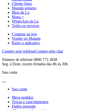
Cliente Ouro
Magalu seguros
Blog da Lu
Maga +
WhatsApp da Lu
Todos os serviços
Comprar na loja
Vender no Magalu
Baixe o aplicativo
Compre pelo telefone
Compre pelo chat
Número de telefone 0800 773 3838
Seg. à Dom. exceto feriados das 8h às 20h
Sua conta
Sua conta
Meus pedidos
Trocas e cancelamentos
Dados pessoais