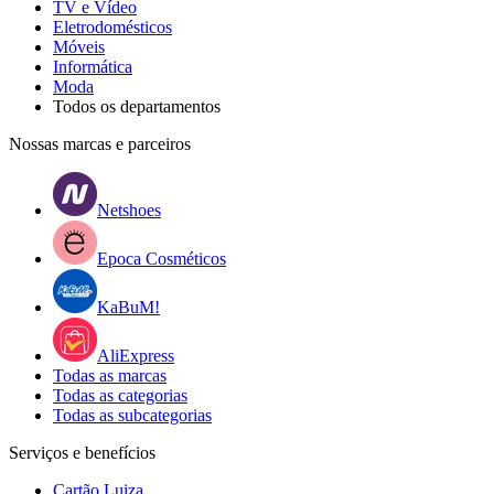
TV e Vídeo
Eletrodomésticos
Móveis
Informática
Moda
Todos os departamentos
Nossas marcas e parceiros
Netshoes
Epoca Cosméticos
KaBuM!
AliExpress
Todas as marcas
Todas as categorias
Todas as subcategorias
Serviços e benefícios
Cartão Luiza