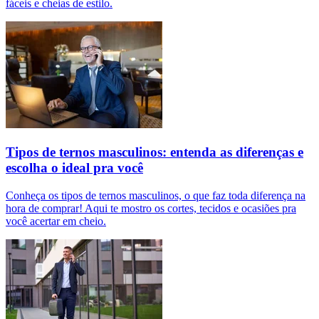
fáceis e cheias de estilo.
Tipos de ternos masculinos: entenda as diferenças e
escolha o ideal pra você
Conheça os tipos de ternos masculinos, o que faz toda diferença na
hora de comprar! Aqui te mostro os cortes, tecidos e ocasiões pra
você acertar em cheio.