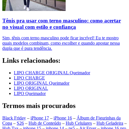
Tênis pra usar com terno masculino: como acertar
no visual com estilo e confiança
Sim, tênis com terno masculino pode ficar incrível! Eu te mostro
quais modelos combinam, como escolher e quando apostar nessa
dupla que é pura tendência.
Links relacionados:
LIPO CHARGE ORIGINAL Queimador
LIPO CHARGE
LIPO ORIGINAL Queimador
LIPO ORIGINAL
LIPO Queimador
Termos mais procurados
Black Friday
–
iPhone 17
–
iPhone 16
–
Álbum de Figurinhas da
Copa
–
S26
–
Hub de Conteúdo
–
Hub Celulares
–
Hub Geladeira
–
Hub Tvs
–
iphone 15
–
iphone 14
–
ps5
–
Air Fryer
–
iphone 16 pro