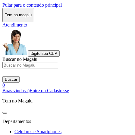
Pular para o conteudo principal
Tem no magalu
Atendimento
Digite seu CEP
Buscar no Magalu
Buscar
0
Boas vindas :)
Entre ou Cadastre-se
Tem no Magalu
Departamentos
Celulares e Smartphones