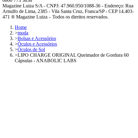
0800 773 3838
Magazine Luiza S/A - CNPJ: 47.960.950/1088-36 - Endereço: Rua
Arnulfo de Lima, 2385 - Vila Santa Cruz, Franca/SP - CEP 14.403-
471 ® Magazine Luiza – Todos os direitos reservados.
Home
>
moda
>
Bolsas e Acessórios
>
Óculos e Acessórios
>
Óculos de Sol
>
LIPO CHARGE ORIGINAL Queimador de Gordura 60
Cápsulas - ANABOLIC LABS