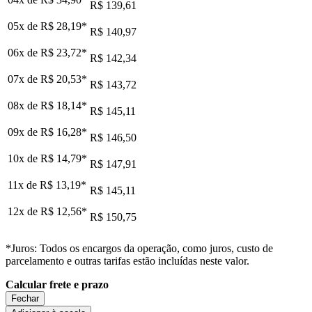
R$ 139,61
05x de
R$ 28,19
*
R$ 140,97
06x de
R$ 23,72
*
R$ 142,34
07x de
R$ 20,53
*
R$ 143,72
08x de
R$ 18,14
*
R$ 145,11
09x de
R$ 16,28
*
R$ 146,50
10x de
R$ 14,79
*
R$ 147,91
11x de
R$ 13,19
*
R$ 145,11
12x de
R$ 12,56
*
R$ 150,75
*Juros: Todos os encargos da operação, como juros, custo de
parcelamento e outras tarifas estão incluídas neste valor.
Calcular frete e prazo
Fechar