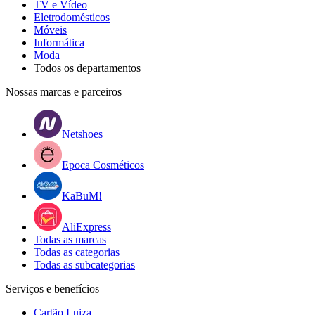
TV e Vídeo
Eletrodomésticos
Móveis
Informática
Moda
Todos os departamentos
Nossas marcas e parceiros
Netshoes
Epoca Cosméticos
KaBuM!
AliExpress
Todas as marcas
Todas as categorias
Todas as subcategorias
Serviços e benefícios
Cartão Luiza