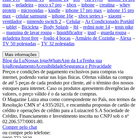
max
–
geladeira
–
poco x7 pro
–
xbox
–
iphone
–
creatina
–
whey
protein
–
microondas
–
kindle
–
iphone 17 pro max
–
iphone 15 pro
max
–
celular samsung
–
iphone 16e
–
xbox series s
–
xiaomi
–
ventilador
–
nintendo switch 2
–
Celular
–
Ar Condicionado Portátil
–
tablet
–
Bicicleta
–
Body Splash
–
jbl
–
redmi note 14
–
tenis nike
–
maquina de lavar roupa
–
liquidificador
–
ipad
–
guarda roupa
–
geladeira frost free
–
fogão 4 bocas
–
Armário de Cozinha
–
Alexa
–
TV 50 polegadas
–
TV 32 polegadas
Mais informações
Blog da Lu
Nossas lojas
WhatsApp da Lu
Tenha sua
loja
Regulamento
Acessibilidade
Segurança e Privacidade
Preços e condições de pagamento exclusivos para compras via
internet, podendo variar nas lojas físicas. Ofertas válidas na compra
de até 5 peças de cada produto por cliente, até o término dos nossos
estoques para internet. Caso os produtos apresentem divergências de
valores, o preço válido é o da sacola de compras.
O Magazine Luiza atua como correspondente no País, nos termos da
Resolução CMN nº 4.935/2021, e encaminha propostas de cartão de
crédito e operações de crédito para a Luizacred S.A Sociedade de
Crédito, Financiamento e Investimento inscrita no CNPJ sob o nº
02.206.577/0001-80.
Compre pelo chat
ou compre pelo telefone: