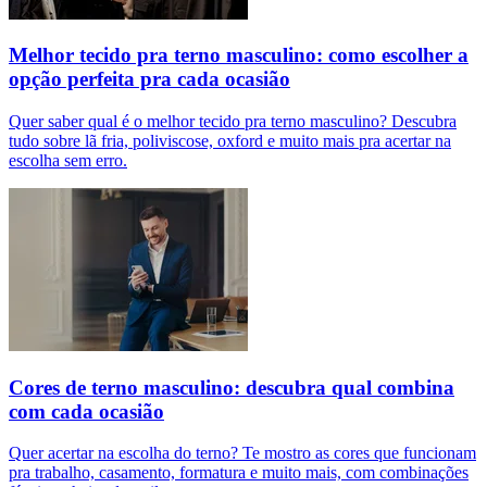
Melhor tecido pra terno masculino: como escolher a
opção perfeita pra cada ocasião
Quer saber qual é o melhor tecido pra terno masculino? Descubra
tudo sobre lã fria, poliviscose, oxford e muito mais pra acertar na
escolha sem erro.
Cores de terno masculino: descubra qual combina
com cada ocasião
Quer acertar na escolha do terno? Te mostro as cores que funcionam
pra trabalho, casamento, formatura e muito mais, com combinações