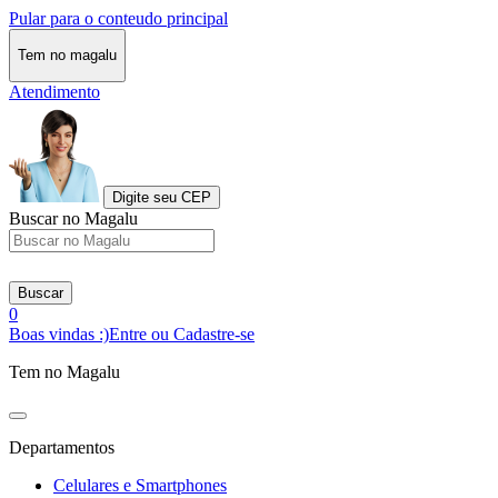
Pular para o conteudo principal
Tem no magalu
Atendimento
Digite seu CEP
Buscar no Magalu
Buscar
0
Boas vindas :)
Entre ou Cadastre-se
Tem no Magalu
Departamentos
Celulares e Smartphones