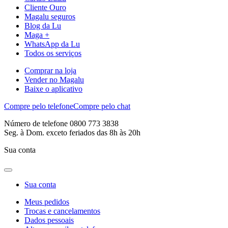
Cliente Ouro
Magalu seguros
Blog da Lu
Maga +
WhatsApp da Lu
Todos os serviços
Comprar na loja
Vender no Magalu
Baixe o aplicativo
Compre pelo telefone
Compre pelo chat
Número de telefone 0800 773 3838
Seg. à Dom. exceto feriados das 8h às 20h
Sua conta
Sua conta
Meus pedidos
Trocas e cancelamentos
Dados pessoais