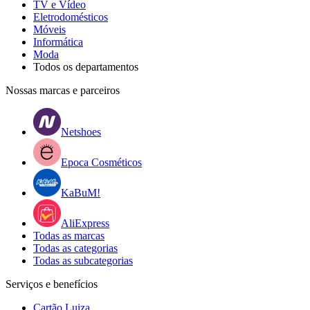
TV e Vídeo
Eletrodomésticos
Móveis
Informática
Moda
Todos os departamentos
Nossas marcas e parceiros
Netshoes
Epoca Cosméticos
KaBuM!
AliExpress
Todas as marcas
Todas as categorias
Todas as subcategorias
Serviços e benefícios
Cartão Luiza