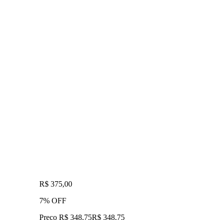
R$ 375,00
7% OFF
Preço R$ 348,75
R$
348
,
75