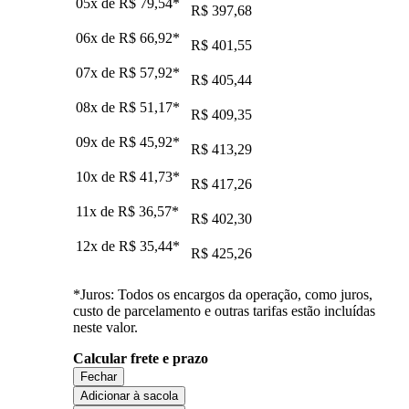
05x de
R$ 79,54
*
R$ 397,68
06x de
R$ 66,92
*
R$ 401,55
07x de
R$ 57,92
*
R$ 405,44
08x de
R$ 51,17
*
R$ 409,35
09x de
R$ 45,92
*
R$ 413,29
10x de
R$ 41,73
*
R$ 417,26
11x de
R$ 36,57
*
R$ 402,30
12x de
R$ 35,44
*
R$ 425,26
*Juros: Todos os encargos da operação, como juros,
custo de parcelamento e outras tarifas estão incluídas
neste valor.
Calcular frete e prazo
Fechar
Adicionar à sacola