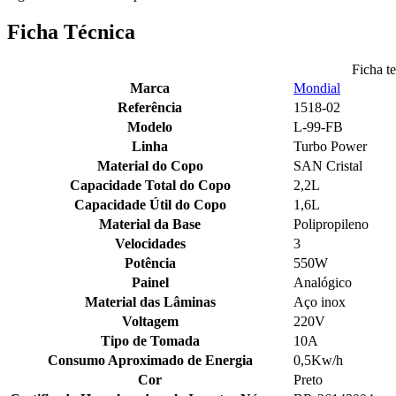
Ficha Técnica
Ficha t
Marca
Mondial
Referência
1518-02
Modelo
L-99-FB
Linha
Turbo Power
Material do Copo
SAN Cristal
Capacidade Total do Copo
2,2L
Capacidade Útil do Copo
1,6L
Material da Base
Polipropileno
Velocidades
3
Potência
550W
Painel
Analógico
Material das Lâminas
Aço inox
Voltagem
220V
Tipo de Tomada
10A
Consumo Aproximado de Energia
0,5Kw/h
Cor
Preto