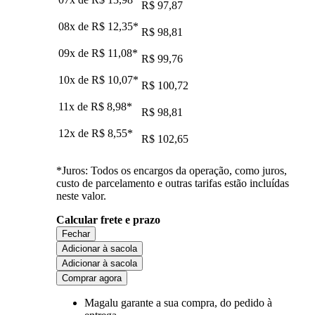
R$ 97,87
08x de
R$ 12,35
*
R$ 98,81
09x de
R$ 11,08
*
R$ 99,76
10x de
R$ 10,07
*
R$ 100,72
11x de
R$ 8,98
*
R$ 98,81
12x de
R$ 8,55
*
R$ 102,65
*Juros: Todos os encargos da operação, como juros,
custo de parcelamento e outras tarifas estão incluídas
neste valor.
Calcular frete e prazo
Fechar
Adicionar à sacola
Adicionar à sacola
Comprar agora
Magalu garante
a sua compra, do pedido à