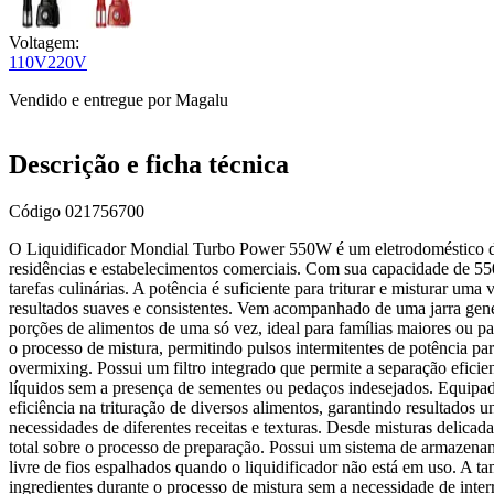
Voltagem:
110V
220V
Vendido e entregue por
Magalu
Descrição e ficha técnica
Código
021756700
O Liquidificador Mondial Turbo Power 550W é um eletrodoméstico de 
residências e estabelecimentos comerciais. Com sua capacidade de 55
tarefas culinárias. A potência é suficiente para triturar e misturar uma
resultados suaves e consistentes. Vem acompanhado de uma jarra gener
porções de alimentos de uma só vez, ideal para famílias maiores ou p
o processo de mistura, permitindo pulsos intermitentes de potência pa
overmixing. Possui um filtro integrado que permite a separação eficien
líquidos sem a presença de sementes ou pedaços indesejados. Equipad
eficiência na trituração de diversos alimentos, garantindo resultados 
necessidades de diferentes receitas e texturas. Desde misturas delicad
total sobre o processo de preparação. Possui um sistema de armazena
livre de fios espalhados quando o liquidificador não está em uso. A t
ingredientes durante o processo de mistura sem a necessidade de int