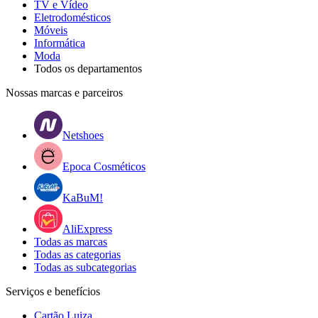
TV e Vídeo
Eletrodomésticos
Móveis
Informática
Moda
Todos os departamentos
Nossas marcas e parceiros
Netshoes
Epoca Cosméticos
KaBuM!
AliExpress
Todas as marcas
Todas as categorias
Todas as subcategorias
Serviços e benefícios
Cartão Luiza