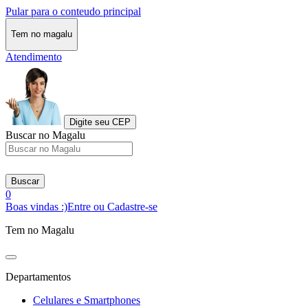
Pular para o conteudo principal
Tem no magalu
Atendimento
Digite seu CEP
Buscar no Magalu
Buscar
0
Boas vindas :)
Entre ou Cadastre-se
Tem no Magalu
Departamentos
Celulares e Smartphones