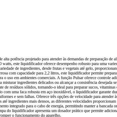
alta potência projetado para atender às demandas de preparação de a
0 watts, este liquidificador oferece desempenho robusto para uma varie
 variedade de ingredientes, desde frutas e vegetais até gelo, proporciona
osa com capacidade para 2,2 litros, este liquidificador permite prepara
ara o uso em ambientes comerciais. A função Pulsar oferece controle adi
ra misturar ingredientes delicados ou alcançar a consistência desejada s
te de resíduos sólidos, tornando-o ideal para preparar sucos, vitaminas 
o com uma faca robusta em aço inoxidável, o liquidificador garante dur
uniformes e sem falhas. Oferece três opções de velocidade para atender à
as até ingredientes mais densos, as diferentes velocidades proporcionam
mento integrado para o cabo de energia, permitindo manter a bancada o
ampa do liquidificador apresenta um dosador prático que permite adicion
erromper o funcionamento do aparelho.