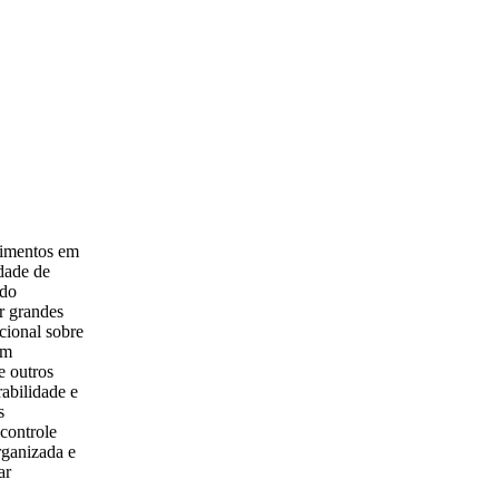
limentos em
dade de
ndo
r grandes
cional sobre
em
e outros
abilidade e
s
 controle
rganizada e
ar