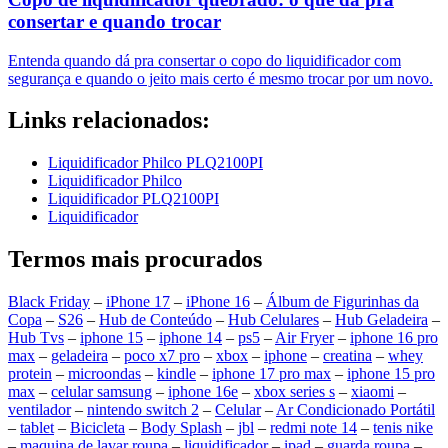
consertar e quando trocar
Entenda quando dá pra consertar o copo do liquidificador com
segurança e quando o jeito mais certo é mesmo trocar por um novo.
Links relacionados:
Liquidificador Philco PLQ2100PI
Liquidificador Philco
Liquidificador PLQ2100PI
Liquidificador
Termos mais procurados
Black Friday
–
iPhone 17
–
iPhone 16
–
Álbum de Figurinhas da
Copa
–
S26
–
Hub de Conteúdo
–
Hub Celulares
–
Hub Geladeira
–
Hub Tvs
–
iphone 15
–
iphone 14
–
ps5
–
Air Fryer
–
iphone 16 pro
max
–
geladeira
–
poco x7 pro
–
xbox
–
iphone
–
creatina
–
whey
protein
–
microondas
–
kindle
–
iphone 17 pro max
–
iphone 15 pro
max
–
celular samsung
–
iphone 16e
–
xbox series s
–
xiaomi
–
ventilador
–
nintendo switch 2
–
Celular
–
Ar Condicionado Portátil
–
tablet
–
Bicicleta
–
Body Splash
–
jbl
–
redmi note 14
–
tenis nike
–
maquina de lavar roupa
–
liquidificador
–
ipad
–
guarda roupa
–