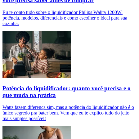
você precisa saber antes de comprar
Eu te conto tudo sobre o liquidificador Philips Walita 1200W:
potência, modelos, diferenciais e como escolher o ideal para sua
cozinha.
Potência do liquidificador: quanto você precisa e o
que muda na prática
Watts fazem diferença sim, mas a potência do liquidificador não é o
único segredo pra bater bem. Vem que eu te explico tudo do jeito
mais simples possível!