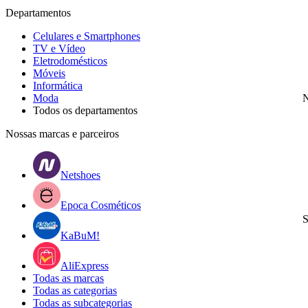
Departamentos
Celulares e Smartphones
TV e Vídeo
Eletrodomésticos
Móveis
Informática
Moda
N
Todos os departamentos
Nossas marcas e parceiros
Netshoes
Epoca Cosméticos
S
KaBuM!
AliExpress
Todas as marcas
Todas as categorias
Todas as subcategorias