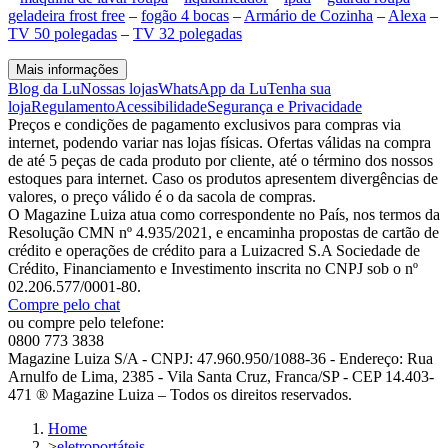
geladeira frost free
–
fogão 4 bocas
–
Armário de Cozinha
–
Alexa
–
TV 50 polegadas
–
TV 32 polegadas
Mais informações
Blog da Lu
Nossas lojas
WhatsApp da Lu
Tenha sua
loja
Regulamento
Acessibilidade
Segurança e Privacidade
Preços e condições de pagamento exclusivos para compras via
internet, podendo variar nas lojas físicas. Ofertas válidas na compra
de até 5 peças de cada produto por cliente, até o término dos nossos
estoques para internet. Caso os produtos apresentem divergências de
valores, o preço válido é o da sacola de compras.
O Magazine Luiza atua como correspondente no País, nos termos da
Resolução CMN nº 4.935/2021, e encaminha propostas de cartão de
crédito e operações de crédito para a Luizacred S.A Sociedade de
Crédito, Financiamento e Investimento inscrita no CNPJ sob o nº
02.206.577/0001-80.
Compre pelo chat
ou compre pelo telefone:
0800 773 3838
Magazine Luiza S/A - CNPJ: 47.960.950/1088-36 - Endereço: Rua
Arnulfo de Lima, 2385 - Vila Santa Cruz, Franca/SP - CEP 14.403-
471 ® Magazine Luiza – Todos os direitos reservados.
Home
>
eletroportáteis