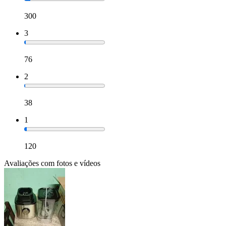
300
3
76
2
38
1
120
Avaliações com fotos e vídeos