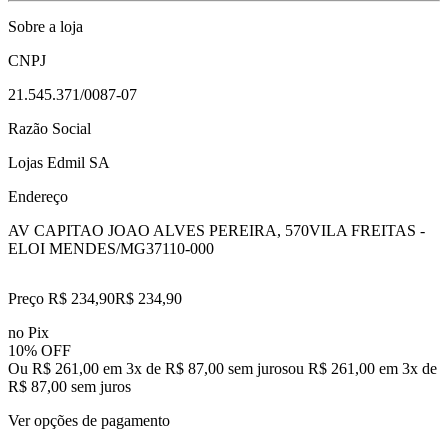
Sobre a loja
CNPJ
21.545.371/0087-07
Razão Social
Lojas Edmil SA
Endereço
AV CAPITAO JOAO ALVES PEREIRA, 570
VILA FREITAS -
ELOI MENDES/MG
37110-000
Preço R$ 234,90
R$
234
,
90
no Pix
10% OFF
Ou R$ 261,00 em 3x de R$ 87,00 sem juros
ou
R$ 261,00
em
3
x de
R$ 87,00
sem juros
Ver opções de pagamento