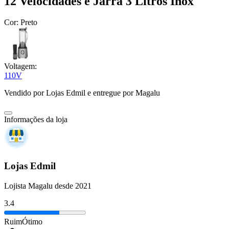
12 Velocidades e Jarra 3 Litros Inox
Cor:
Preto
Voltagem:
110V
Vendido por
Lojas Edmil
e entregue por
Magalu
Informações da loja
Lojas Edmil
Lojista Magalu desde 2021
3.4
Ruim
Ótimo