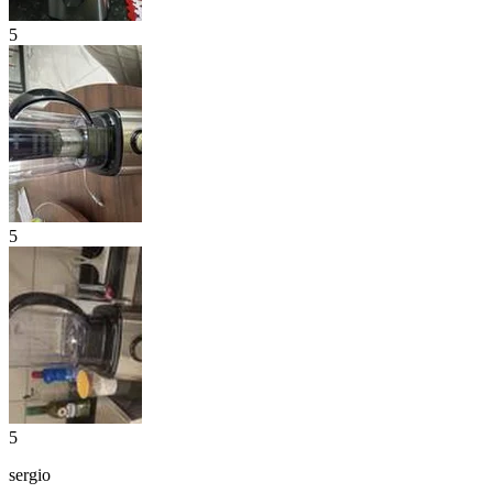
5
5
5
sergio