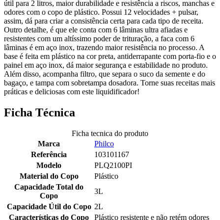
útil para 2 litros, maior durabilidade e resistência a riscos, manchas e
odores com o copo de plástico. Possui 12 velocidades + pulsar,
assim, dá para criar a consistência certa para cada tipo de receita.
Outro detalhe, é que ele conta com 6 lâminas ultra afiadas e
resistentes com um altíssimo poder de trituração, a faca com 6
lâminas é em aço inox, trazendo maior resistência no processo. A
base é feita em plástico na cor preta, antiderrapante com porta-fio e o
painel em aço inox, dá maior segurança e estabilidade no produto.
Além disso, acompanha filtro, que separa o suco da semente e do
bagaço, e tampa com sobretampa dosadora. Torne suas receitas mais
práticas e deliciosas com este liquidificador!
Ficha Técnica
Ficha tecnica do produto
Marca
Philco
Referência
103101167
Modelo
PLQ2100PI
Material do Copo
Plástico
Capacidade Total do
3L
Copo
Capacidade Útil do Copo
2L
Características do Copo
Plástico resistente e não retém odores