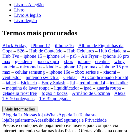
Livro - A legião
Livro
Livro A legião
Livro legião
Termos mais procurados
Black Friday
–
iPhone 17
–
iPhone 16
–
Álbum de Figurinhas da
Copa
–
S26
–
Hub de Conteúdo
–
Hub Celulares
–
Hub Geladeira
–
Hub Tvs
–
iphone 15
–
iphone 14
–
ps5
–
Air Fryer
–
iphone 16 pro
max
–
geladeira
–
poco x7 pro
–
xbox
–
iphone
–
creatina
–
whey
protein
–
microondas
–
kindle
–
iphone 17 pro max
–
iphone 15 pro
max
–
celular samsung
–
iphone 16e
–
xbox series s
–
xiaomi
–
ventilador
–
nintendo switch 2
–
Celular
–
Ar Condicionado Portátil
–
tablet
–
Bicicleta
–
Body Splash
–
jbl
–
redmi note 14
–
tenis nike
–
maquina de lavar roupa
–
liquidificador
–
ipad
–
guarda roupa
–
geladeira frost free
–
fogão 4 bocas
–
Armário de Cozinha
–
Alexa
–
TV 50 polegadas
–
TV 32 polegadas
Mais informações
Blog da Lu
Nossas lojas
WhatsApp da Lu
Tenha sua
loja
Regulamento
Acessibilidade
Segurança e Privacidade
Preços e condições de pagamento exclusivos para compras via
internet, podendo variar nas lojas físicas. Ofertas válidas na compra