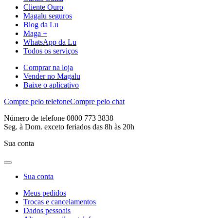
Cliente Ouro
Magalu seguros
Blog da Lu
Maga +
WhatsApp da Lu
Todos os serviços
Comprar na loja
Vender no Magalu
Baixe o aplicativo
Compre pelo telefone
Compre pelo chat
Número de telefone 0800 773 3838
Seg. à Dom. exceto feriados das 8h às 20h
Sua conta
Sua conta
Meus pedidos
Trocas e cancelamentos
Dados pessoais