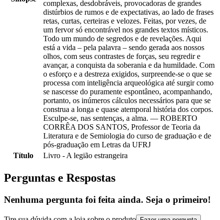
complexas, desdobráveis, provocadoras de grandes
distúrbios de rumos e de expectativas, ao lado de frases
retas, curtas, certeiras e velozes. Feitas, por vezes, de
um fervor só encontrável nos grandes textos místicos.
Todo um mundo de segredos e de revelações. Aqui
está a vida – pela palavra – sendo gerada aos nossos
olhos, com seus contrastes de forças, seu regredir e
avançar, a conquista da soberania e da humildade. Com
o esforço e a destreza exigidos, surpreende-se o que se
processa com inteligência arqueológica até surgir como
se nascesse do puramente espontâneo, acompanhando,
portanto, os inúmeros cálculos necessários para que se
construa a longa e quase atemporal história dos corpos.
Esculpe-se, nas sentenças, a alma. — ROBERTO
CORRÊA DOS SANTOS, Professor de Teoria da
Literatura e de Semiologia do curso de graduação e de
pós-graduação em Letras da UFRJ
Título
Livro - A legião estrangeira
Perguntas e Respostas
Nenhuma pergunta foi feita ainda. Seja o primeiro!
Tire sua dúvida com a loja sobre o produto
Fazer uma pergunta