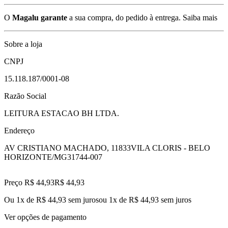
O
Magalu garante
a sua compra, do pedido à entrega.
Saiba mais
Sobre a loja
CNPJ
15.118.187/0001-08
Razão Social
LEITURA ESTACAO BH LTDA.
Endereço
AV CRISTIANO MACHADO, 11833
VILA CLORIS - BELO
HORIZONTE/MG
31744-007
Preço R$ 44,93
R$
44
,
93
Ou 1x de R$ 44,93 sem juros
ou
1
x de
R$ 44,93
sem juros
Ver opções de pagamento