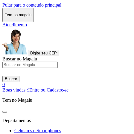
Pular para o conteudo principal
Tem no magalu
Atendimento
Digite seu CEP
Buscar no Magalu
Buscar
0
Boas vindas :)
Entre ou Cadastre-se
Tem no Magalu
Departamentos
Celulares e Smartphones