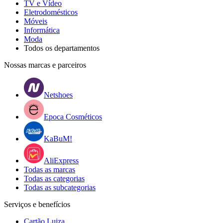
TV e Vídeo
Eletrodomésticos
Móveis
Informática
Moda
Todos os departamentos
Nossas marcas e parceiros
Netshoes
Epoca Cosméticos
KaBuM!
AliExpress
Todas as marcas
Todas as categorias
Todas as subcategorias
Serviços e benefícios
Cartão Luiza