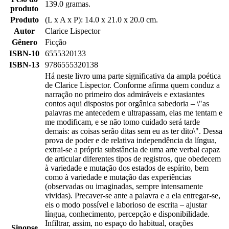
139.0 gramas.
produto
Produto
(L x A x P): 14.0 x 21.0 x 20.0 cm.
Autor
Clarice Lispector
Gênero
Ficção
ISBN-10
6555320133
ISBN-13
9786555320138
Há neste livro uma parte significativa da ampla poética
de Clarice Lispector. Conforme afirma quem conduz a
narração no primeiro dos admiráveis e extasiantes
contos aqui dispostos por orgânica sabedoria – \"as
palavras me antecedem e ultrapassam, elas me tentam e
me modificam, e se não tomo cuidado será tarde
demais: as coisas serão ditas sem eu as ter dito\". Dessa
prova de poder e de relativa independência da língua,
extrai-se a própria substância de uma arte verbal capaz
de articular diferentes tipos de registros, que obedecem
à variedade e mutação dos estados de espírito, bem
como à variedade e mutação das experiências
(observadas ou imaginadas, sempre intensamente
vividas). Precaver-se ante a palavra e a ela entregar-se,
eis o modo possível e laborioso de escrita – ajustar
língua, conhecimento, percepção e disponibilidade.
Infiltrar, assim, no espaço do habitual, orações
Sinopse