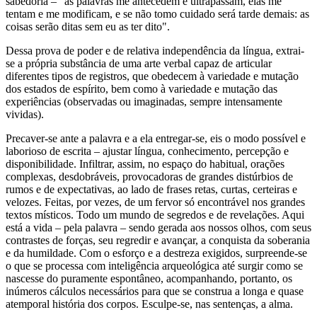
sabedoria – "as palavras me antecedem e ultrapassam, elas me
tentam e me modificam, e se não tomo cuidado será tarde demais: as
coisas serão ditas sem eu as ter dito".
Dessa prova de poder e de relativa independência da língua, extrai-
se a própria substância de uma arte verbal capaz de articular
diferentes tipos de registros, que obedecem à variedade e mutação
dos estados de espírito, bem como à variedade e mutação das
experiências (observadas ou imaginadas, sempre intensamente
vividas).
Precaver-se ante a palavra e a ela entregar-se, eis o modo possível e
laborioso de escrita – ajustar língua, conhecimento, percepção e
disponibilidade. Infiltrar, assim, no espaço do habitual, orações
complexas, desdobráveis, provocadoras de grandes distúrbios de
rumos e de expectativas, ao lado de frases retas, curtas, certeiras e
velozes. Feitas, por vezes, de um fervor só encontrável nos grandes
textos místicos. Todo um mundo de segredos e de revelações. Aqui
está a vida – pela palavra – sendo gerada aos nossos olhos, com seus
contrastes de forças, seu regredir e avançar, a conquista da soberania
e da humildade. Com o esforço e a destreza exigidos, surpreende-se
o que se processa com inteligência arqueológica até surgir como se
nascesse do puramente espontâneo, acompanhando, portanto, os
inúmeros cálculos necessários para que se construa a longa e quase
atemporal história dos corpos. Esculpe-se, nas sentenças, a alma.