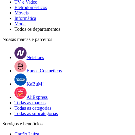
TV e Vídeo
Eletrodomésticos
Móveis
Informática
Moda
Todos os departamentos
Nossas marcas e parceiros
Netshoes
Epoca Cosméticos
KaBuM!
AliExpress
Todas as marcas
Todas as categorias
Todas as subcategorias
Serviços e benefícios
Cartão Luiza