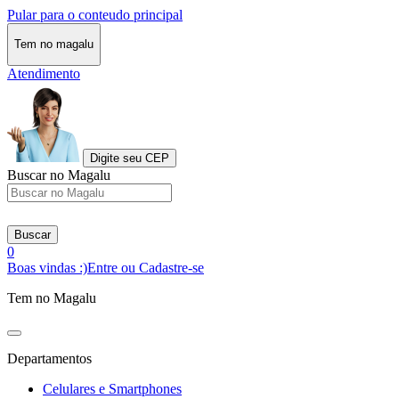
Pular para o conteudo principal
Tem no magalu
Atendimento
Digite seu CEP
Buscar no Magalu
Buscar
0
Boas vindas :)
Entre ou Cadastre-se
Tem no Magalu
Departamentos
Celulares e Smartphones