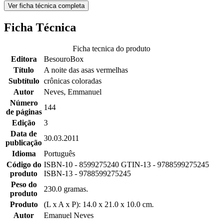
Ver ficha técnica completa
Ficha Técnica
Ficha tecnica do produto
Editora
BesouroBox
Título
A noite das asas vermelhas
Subtítulo
crônicas coloradas
Autor
Neves, Emmanuel
Número
144
de páginas
Edição
3
Data de
30.03.2011
publicação
Idioma
Português
Código do
ISBN-10 - 8599275240 GTIN-13 - 9788599275245
produto
ISBN-13 - 9788599275245
Peso do
230.0 gramas.
produto
Produto
(L x A x P): 14.0 x 21.0 x 10.0 cm.
Autor
Emanuel Neves