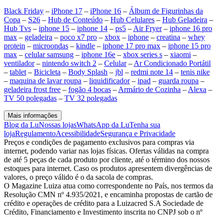
Black Friday
–
iPhone 17
–
iPhone 16
–
Álbum de Figurinhas da
Copa
–
S26
–
Hub de Conteúdo
–
Hub Celulares
–
Hub Geladeira
–
Hub Tvs
–
iphone 15
–
iphone 14
–
ps5
–
Air Fryer
–
iphone 16 pro
max
–
geladeira
–
poco x7 pro
–
xbox
–
iphone
–
creatina
–
whey
protein
–
microondas
–
kindle
–
iphone 17 pro max
–
iphone 15 pro
max
–
celular samsung
–
iphone 16e
–
xbox series s
–
xiaomi
–
ventilador
–
nintendo switch 2
–
Celular
–
Ar Condicionado Portátil
–
tablet
–
Bicicleta
–
Body Splash
–
jbl
–
redmi note 14
–
tenis nike
–
maquina de lavar roupa
–
liquidificador
–
ipad
–
guarda roupa
–
geladeira frost free
–
fogão 4 bocas
–
Armário de Cozinha
–
Alexa
–
TV 50 polegadas
–
TV 32 polegadas
Mais informações
Blog da Lu
Nossas lojas
WhatsApp da Lu
Tenha sua
loja
Regulamento
Acessibilidade
Segurança e Privacidade
Preços e condições de pagamento exclusivos para compras via
internet, podendo variar nas lojas físicas. Ofertas válidas na compra
de até 5 peças de cada produto por cliente, até o término dos nossos
estoques para internet. Caso os produtos apresentem divergências de
valores, o preço válido é o da sacola de compras.
O Magazine Luiza atua como correspondente no País, nos termos da
Resolução CMN nº 4.935/2021, e encaminha propostas de cartão de
crédito e operações de crédito para a Luizacred S.A Sociedade de
Crédito, Financiamento e Investimento inscrita no CNPJ sob o nº