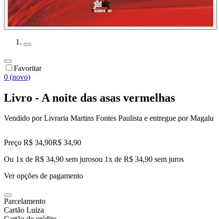
Favoritar
0 (novo)
Livro - A noite das asas vermelhas
Vendido por
Livraria Martins Fontes Paulista
e entregue por
Magalu
Preço R$ 34,90
R$
34
,
90
Ou 1x de R$ 34,90 sem juros
ou
1
x de
R$ 34,90
sem juros
Ver opções de pagamento
Parcelamento
Cartão Luiza
Cartão de crédito