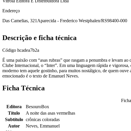
Vitrola Editora E Distribuidora Ltda
Endereço
Das Camelias, 321
Aparecida - Frederico Westphalen/RS
98400-000
Descrição e ficha técnica
Código
hcadea7b2a
É uma paixão com “asas rubras” que rasgam a penumbra e levam ao del
Clube Internacional, o “Inter”. Em uma linguagem rápida e vigorosa, o
moderno tem aquele gostinho, para muitos nostálgico, de quem ouve a 
emocionado é o texto de Emanuel Neves.
Ficha Técnica
Ficha
Editora
BesouroBox
Título
A noite das asas vermelhas
Subtítulo
crônicas coloradas
Autor
Neves, Emmanuel