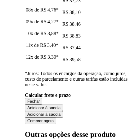
R$ 37,73
08x de
R$ 4,76
*
R$ 38,10
09x de
R$ 4,27
*
R$ 38,46
10x de
R$ 3,88
*
R$ 38,83
11x de
R$ 3,40
*
R$ 37,44
12x de
R$ 3,30
*
R$ 39,58
*Juros: Todos os encargos da operação, como juros,
custo de parcelamento e outras tarifas estão incluídas
neste valor.
Calcular frete e prazo
Fechar
Adicionar à sacola
Adicionar à sacola
Comprar agora
Outras opções desse produto