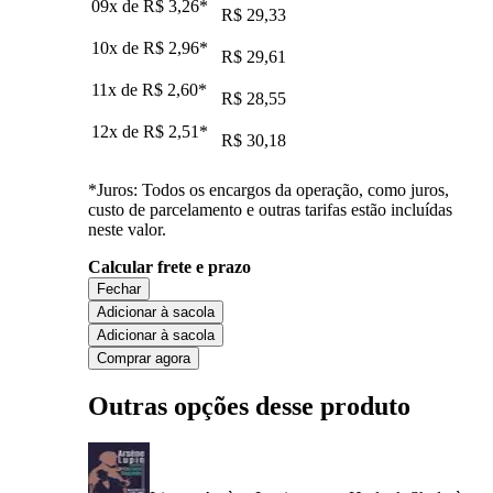
09x de
R$ 3,26
*
R$ 29,33
10x de
R$ 2,96
*
R$ 29,61
11x de
R$ 2,60
*
R$ 28,55
12x de
R$ 2,51
*
R$ 30,18
*Juros: Todos os encargos da operação, como juros,
custo de parcelamento e outras tarifas estão incluídas
neste valor.
Calcular frete e prazo
Fechar
Adicionar à sacola
Adicionar à sacola
Comprar agora
Outras opções desse produto