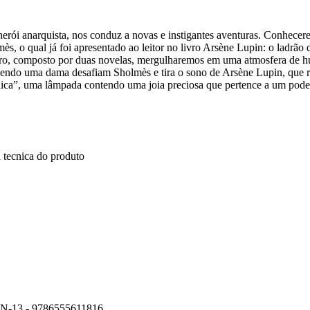
herói anarquista, nos conduz a novas e instigantes aventuras. Conhece
s, o qual já foi apresentado ao leitor no livro Arsène Lupin: o ladrão 
vro, composto por duas novelas, mergulharemos em uma atmosfera de hu
lvendo uma dama desafiam Sholmès e tira o sono de Arsène Lupin, que 
daica”, uma lâmpada contendo uma joia preciosa que pertence a um pod
 tecnica do produto
N-13 - 9786555611816