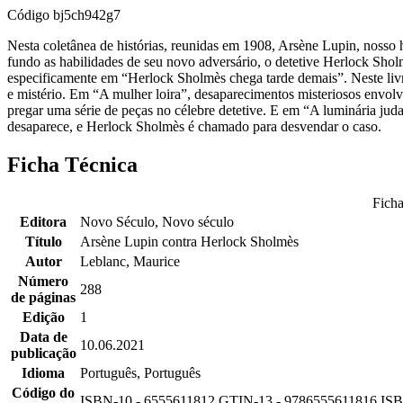
Código
bj5ch942g7
Nesta coletânea de histórias, reunidas em 1908, Arsène Lupin, nosso 
fundo as habilidades de seu novo adversário, o detetive Herlock Sholmè
especificamente em “Herlock Sholmès chega tarde demais”. Neste li
e mistério. Em “A mulher loira”, desaparecimentos misteriosos envo
pregar uma série de peças no célebre detetive. E em “A luminária ju
desaparece, e Herlock Sholmès é chamado para desvendar o caso.
Ficha Técnica
Ficha
Editora
Novo Século, Novo século
Título
Arsène Lupin contra Herlock Sholmès
Autor
Leblanc, Maurice
Número
288
de páginas
Edição
1
Data de
10.06.2021
publicação
Idioma
Português, Português
Código do
ISBN-10 - 6555611812 GTIN-13 - 9786555611816 ISB