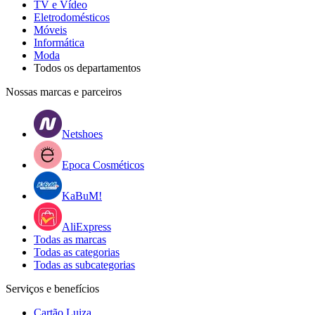
TV e Vídeo
Eletrodomésticos
Móveis
Informática
Moda
Todos os departamentos
Nossas marcas e parceiros
Netshoes
Epoca Cosméticos
KaBuM!
AliExpress
Todas as marcas
Todas as categorias
Todas as subcategorias
Serviços e benefícios
Cartão Luiza