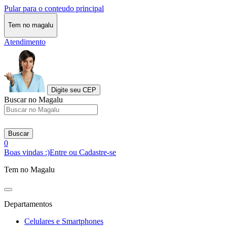
Pular para o conteudo principal
Tem no magalu
Atendimento
Digite seu CEP
Buscar no Magalu
Buscar
0
Boas vindas :)
Entre ou Cadastre-se
Tem no Magalu
Departamentos
Celulares e Smartphones